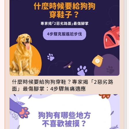
什麼時候要給狗狗穿鞋？專家揭「2惡劣路
面」最傷腳掌：4步驟無痛適應