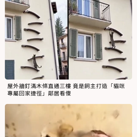
屋外牆釘滿木條直通三樓 竟是飼主打造「貓咪
專屬回家捷徑」鄰居看傻