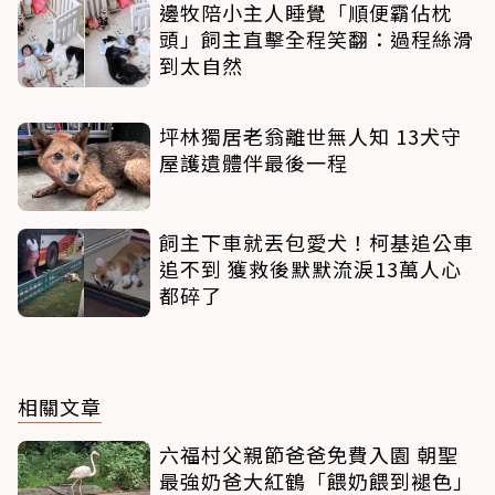
邊牧陪小主人睡覺「順便霸佔枕
頭」飼主直擊全程笑翻：過程絲滑
到太自然
坪林獨居老翁離世無人知 13犬守
屋護遺體伴最後一程
飼主下車就丟包愛犬！柯基追公車
追不到 獲救後默默流淚13萬人心
都碎了
相關文章
六福村父親節爸爸免費入園 朝聖
最強奶爸大紅鶴「餵奶餵到褪色」