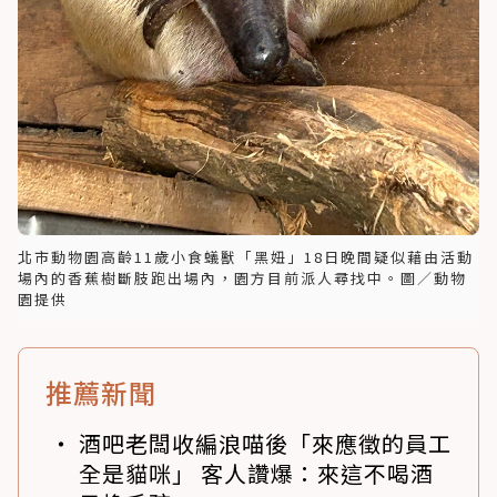
北市動物園高齡11歲小食蟻獸「黑妞」18日晚間疑似藉由活動
場內的香蕉樹斷肢跑出場內，園方目前派人尋找中。圖／動物
園提供
推薦新聞
酒吧老闆收編浪喵後「來應徵的員工
全是貓咪」 客人讚爆：來這不喝酒