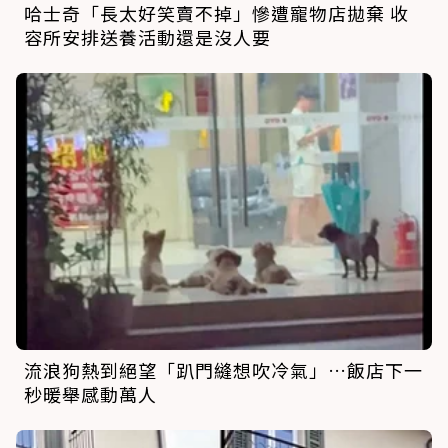
哈士奇「長太好笑賣不掉」慘遭寵物店拋棄 收
容所安排送養活動還是沒人要
流浪狗熱到絕望「趴門縫想吹冷氣」…飯店下一
秒暖舉感動萬人