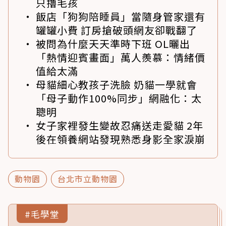
只擼毛孩
飯店「狗狗陪睡員」當隨身管家還有
罐罐小費 訂房搶破頭網友卻戰翻了
被問為什麼天天準時下班 OL曬出
「熱情迎賓畫面」萬人羨慕：情緒價
值給太滿
母貓細心教孩子洗臉 奶貓一學就會
「母子動作100%同步」網融化：太
聰明
女子家裡發生變故忍痛送走愛貓 2年
後在領養網站發現熟悉身影全家淚崩
動物園
台北市立動物園
#毛學堂