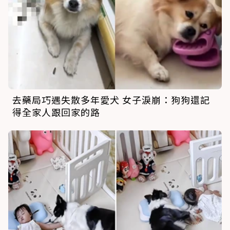
去藥局巧遇失散多年愛犬 女子淚崩：狗狗還記
得全家人跟回家的路