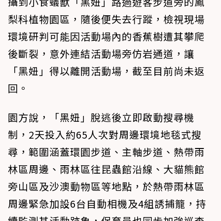
攝到小食蟻獸「黑妞」路過遊客步道旁的鳳
梨科植物園區，隨後便失去行蹤，檢視現場
環境研判可能因活動場內的香蕉樹遭其攀爬
後斷裂，意外連結活動場旁仿岩通道，讓
「黑妞」得以離開活動場，截至目前尚未返
回。
園方說，「黑妞」脫逃後立即啟動搜尋機
制，2天投入約65人次對周邊環境地毯式搜
尋，範圍涵蓋環園步道、主軸步道、熱帶雨
林區周邊、雨林區往昆蟲館沿線、大貓熊館
旁山區及沙澳動物區等地點，於熱帶雨林區
周邊緊急加設6台自動相機及4組誘捕籠，持
續監測其活動跡象，保育員也同步加強巡查