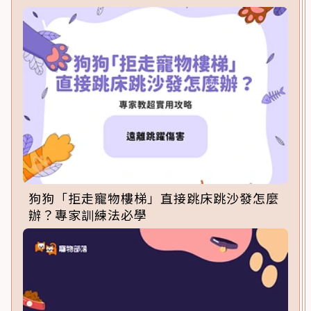
狗狗「拒走寵物樓梯」直接跳床跳沙發怎麼
辦？專家訓練法必學