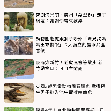
齊劉海呆萌…廣州「髮型獅」走了
網友：謝謝你帶來歡樂
動物園老虎跟獅子吵架「驚見狗媽
媽出來勸架」 2大貓立刻變乖網全
看傻
豪雨炸新竹！老虎濕答答散步 新
竹動物園：可自主避雨
英國3歲男童動物園看鱷魚 竟遭陌
生男子拋入池中遭撕咬命危
睽違4年！台北動物園驚喜迎「丹