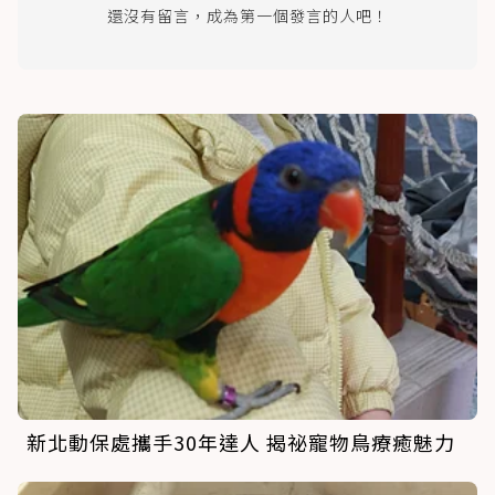
還沒有留言，成為第一個發言的人吧！
新北動保處攜手30年達人 揭祕寵物鳥療癒魅力