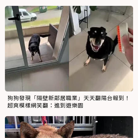
狗狗發現「隔壁新鄰居職業」天天翻陽台報到！
超爽模樣網笑翻：進到遊樂園