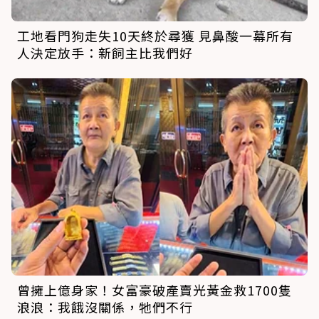
工地看門狗走失10天終於尋獲 見鼻酸一幕所有
人決定放手：新飼主比我們好
曾擁上億身家！女富豪破產賣光黃金救1700隻
浪浪：我餓沒關係，牠們不行