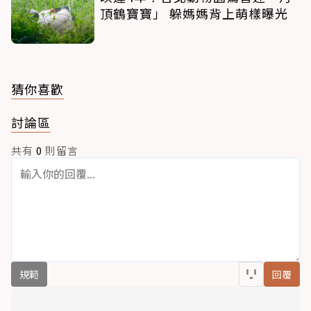
頂鶴寶寶」 躲媽媽背上萌樣曝光
猜你喜歡
討論區
共有
0
則留言
規範
回覆