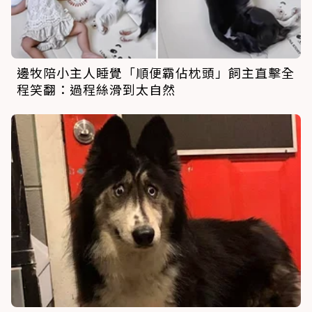
邊牧陪小主人睡覺「順便霸佔枕頭」飼主直擊全
程笑翻：過程絲滑到太自然