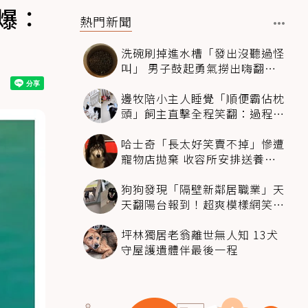
爆：
熱門新聞
洗碗刷掉進水槽「發出沒聽過怪
叫」 男子鼓起勇氣撈出嗨翻：
超可愛
邊牧陪小主人睡覺「順便霸佔枕
頭」飼主直擊全程笑翻：過程絲
滑到太自然
哈士奇「長太好笑賣不掉」慘遭
寵物店拋棄 收容所安排送養活
動還是沒人要
狗狗發現「隔壁新鄰居職業」天
天翻陽台報到！超爽模樣網笑
翻：進到遊樂園
坪林獨居老翁離世無人知 13犬
守屋護遺體伴最後一程