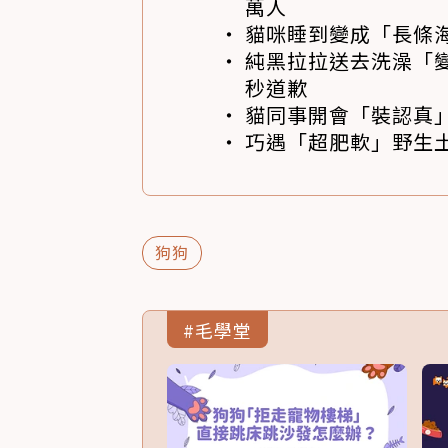
萬人
貓咪睡到變成「長條
純黑拉拉送去洗澡「變
秒道歉
貓同事開會「裝認真」
巧遇「超肥軟」野生土
狗狗
#毛學堂