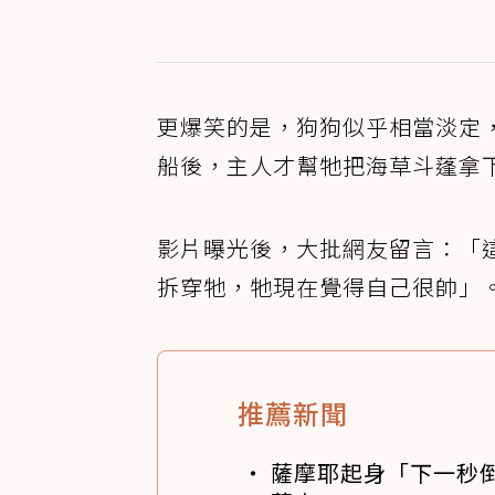
更爆笑的是，狗狗似乎相當淡定
船後，主人才幫牠把海草斗蓬拿
影片曝光後，大批網友留言：「
拆穿牠，牠現在覺得自己很帥」
推薦新聞
薩摩耶起身「下一秒