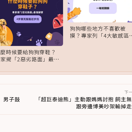
狗狗哪些地方不喜歡被
摸？專家列「4大敏感區
域」：一碰就翻臉
什麼時候要給狗狗穿鞋？
專家揭「2惡劣路面」最傷
腳掌：4步驟無痛適應
下
 男子鼓
「超巨泰迪熊」主動跟媽媽討抱 飼主
跟旁邊博美吵架輸掉走