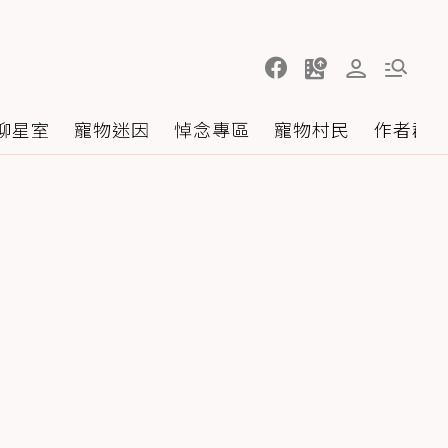
聊星室
寵物迷因
悼念專區
寵物村民
作者群