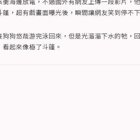
孩衝海邊放電，不過國外有網友上傳一段影片，
斗蓬，超有戲畫面曝光後，瞬間讓網友笑到停不
隻狗狗悠哉游完泳回來，但是光溜溜下水的牠，
，看起來像極了斗篷。