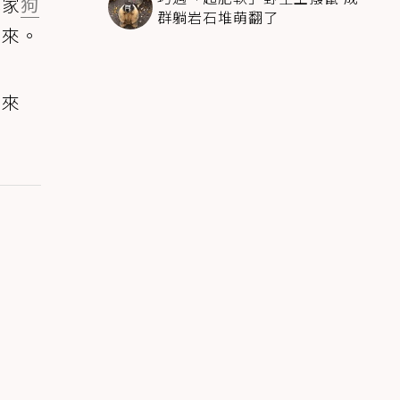
他家
狗
群躺岩石堆萌翻了
下來。
回來