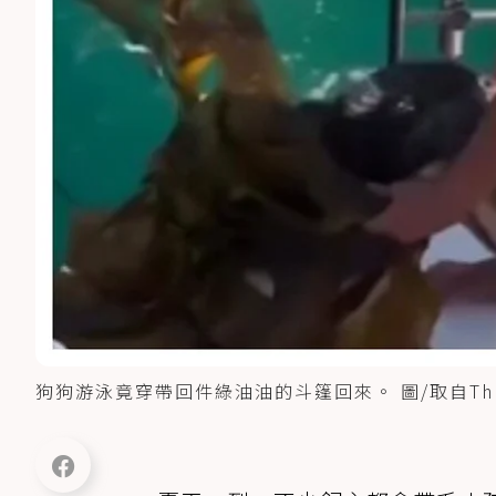
狗狗游泳竟穿帶回件綠油油的斗篷回來。 圖/取自Threa