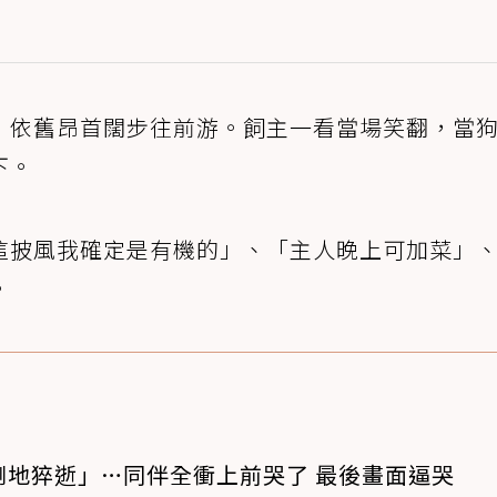
，依舊昂首闊步往前游。飼主一看當場笑翻，當
下。
這披風我確定是有機的」、「主人晚上可加菜」
。
倒地猝逝」…同伴全衝上前哭了 最後畫面逼哭