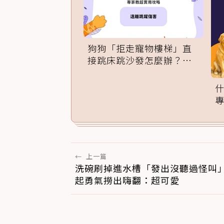
狗狗「拒走寵物樓梯」直
接跳床跳沙發怎麼辦？專
家訓練法必學
←
上一篇
洗碗刷掉進水槽「發出沒聽過怪叫」
起勇氣撈出嗨翻：超可愛