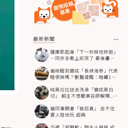
最新新聞
薩摩耶起身「下一秒倒地猝逝」
…同伴全衝上前哭了 最後畫面
逼哭萬人
貓咪睡到變成「長條海參」代表
睡很爽嗎？獸醫提醒：暗藏1種
不適
純黑拉拉送去洗澡「變成黑白
切」 飼主不想聽美容師解釋..衝
現場秒道歉
貓同事開會「裝認真」 坐不住
要人陪他玩 超萌
巧遇「超肥軟」野生土撥鼠 成