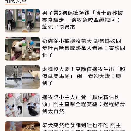
男子帶2狗保鑣領錢「哈士奇秒被
零食騙走」 邊牧急咬牽繩拽回：
笨死了快過來
奶貓從小被邊牧帶大 跟狗姊姊同
步吐舌哈氣散熱萬人看呆：靈魂同
化了
太醜沒人要！高顏值邊牧生出「超
潦草雙馬尾」 網一看卻大讚：賺
到了
邊牧陪小主人睡覺「順便霸佔枕
頭」飼主直擊全程笑翻：過程絲滑
到太自然
柴犬突然絕食餓到吐也不吃 飼主