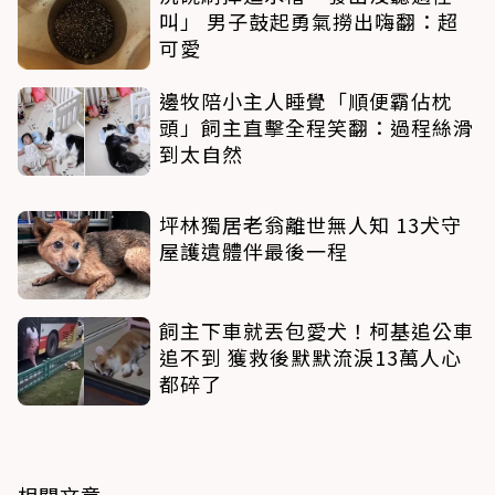
叫」 男子鼓起勇氣撈出嗨翻：超
可愛
邊牧陪小主人睡覺「順便霸佔枕
頭」飼主直擊全程笑翻：過程絲滑
到太自然
坪林獨居老翁離世無人知 13犬守
屋護遺體伴最後一程
飼主下車就丟包愛犬！柯基追公車
追不到 獲救後默默流淚13萬人心
都碎了
相關文章