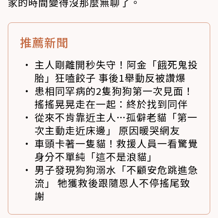
家的時間變得沒那麼無聊了。
推薦新聞
主人剛離開秒失守！阿金「餓死鬼投
胎」狂嗑餃子 事後1舉動反被讚爆
患相同罕病的2隻狗狗第一次見面！
搖搖晃晃走在一起：終於找到同伴
從來不肯靠近主人…孤僻老貓「第一
次主動走近床邊」 原因暖哭網友
車頭卡著一隻貓！救援人員一看驚覺
身分不單純「這不是浪貓」
男子發現狗狗溺水「不顧安危跳進急
流」 牠獲救後跟隨恩人不停搖尾致
謝