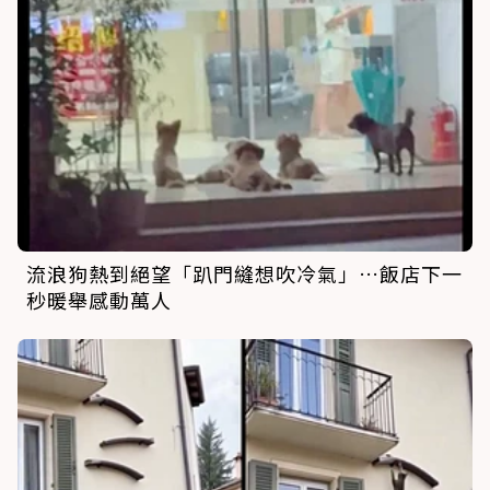
流浪狗熱到絕望「趴門縫想吹冷氣」…飯店下一
秒暖舉感動萬人