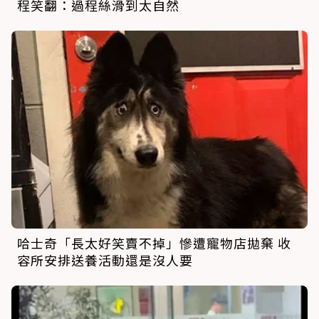
程笑翻：過程絲滑到太自然
哈士奇「長太好笑賣不掉」慘遭寵物店拋棄 收
容所安排送養活動還是沒人要