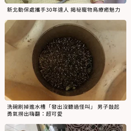
新北動保處攜手30年達人 揭祕寵物鳥療癒魅力
洗碗刷掉進水槽「發出沒聽過怪叫」 男子鼓起
勇氣撈出嗨翻：超可愛