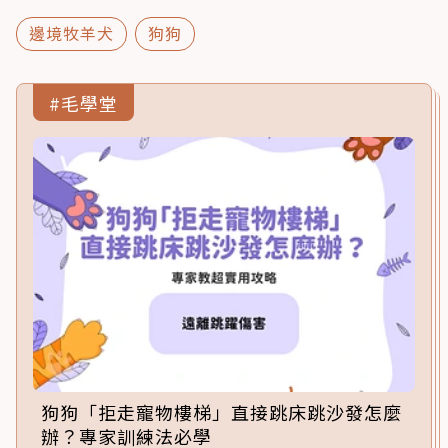
邊境牧羊犬
狗狗
#毛學堂
狗狗「拒走寵物樓梯」直接跳床跳沙發怎麼
辦？專家訓練法必學