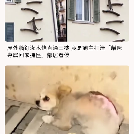
屋外牆釘滿木條直通三樓 竟是飼主打造「貓咪
專屬回家捷徑」鄰居看傻