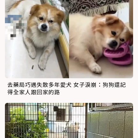
去藥局巧遇失散多年愛犬 女子淚崩：狗狗還記
得全家人跟回家的路