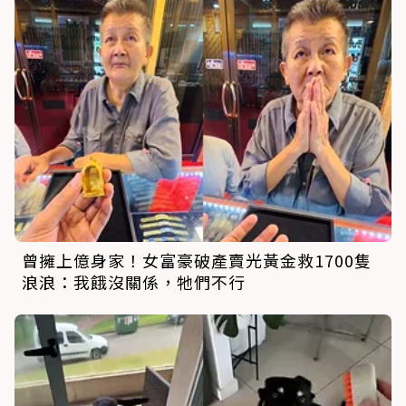
曾擁上億身家！女富豪破產賣光黃金救1700隻
浪浪：我餓沒關係，牠們不行