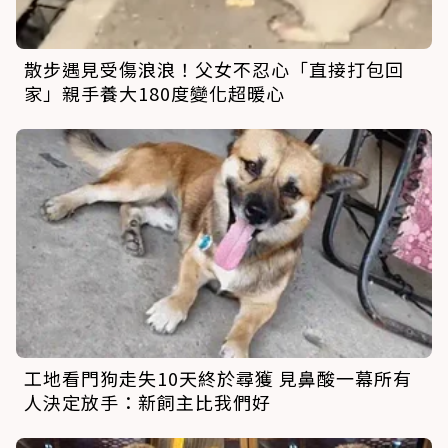
散步遇見受傷浪浪！父女不忍心「直接打包回
家」親手養大180度變化超暖心
工地看門狗走失10天終於尋獲 見鼻酸一幕所有
人決定放手：新飼主比我們好