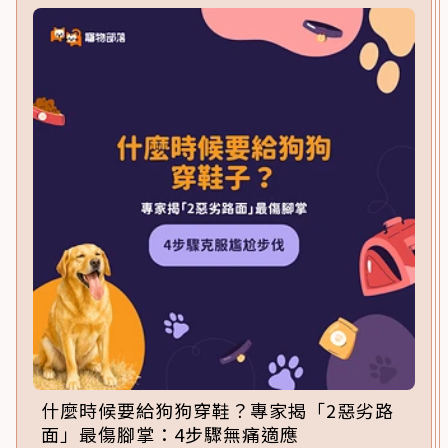
什麼時候要給狗狗穿鞋？專家揭「2惡劣路
面」最傷腳掌：4步驟無痛適應