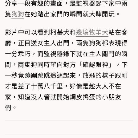
分享一段有趣的畫面，是監視器錄下家中兩
隻
狗狗
在她踏出家門的瞬間就大肆開玩。
影片中可以看到柯基犬和
邊境牧羊犬
站在客
廳，正目送女主人出門，兩隻狗狗都表現得
十分乖巧，而監視器錄下就在主人關門的瞬
間，兩隻狗同時望向對方「確認眼神」，下
一秒竟蹦蹦跳跳追逐起來，放飛的樣子跟剛
才是差了十萬八千里，好像是趁大人不在
家，知道沒人管就開始調皮搗蛋的小朋友
們。