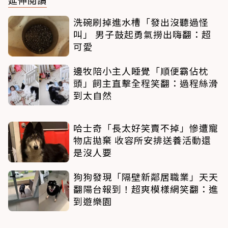
洗碗刷掉進水槽「發出沒聽過怪
叫」 男子鼓起勇氣撈出嗨翻：超
可愛
邊牧陪小主人睡覺「順便霸佔枕
頭」飼主直擊全程笑翻：過程絲滑
到太自然
哈士奇「長太好笑賣不掉」慘遭寵
物店拋棄 收容所安排送養活動還
是沒人要
狗狗發現「隔壁新鄰居職業」天天
翻陽台報到！超爽模樣網笑翻：進
到遊樂園