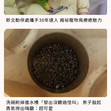
新北動保處攜手30年達人 揭祕寵物鳥療癒魅力
洗碗刷掉進水槽「發出沒聽過怪叫」 男子鼓起
勇氣撈出嗨翻：超可愛