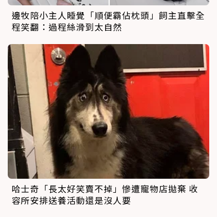
邊牧陪小主人睡覺「順便霸佔枕頭」飼主直擊全
程笑翻：過程絲滑到太自然
哈士奇「長太好笑賣不掉」慘遭寵物店拋棄 收
容所安排送養活動還是沒人要