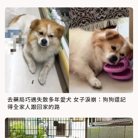
去藥局巧遇失散多年愛犬 女子淚崩：狗狗還記
得全家人跟回家的路