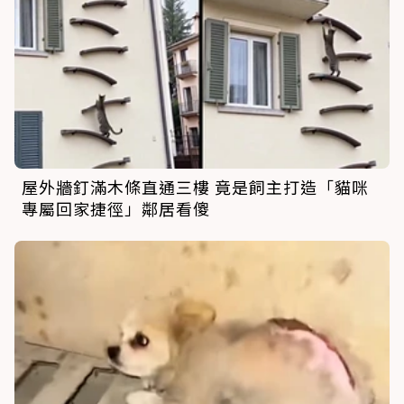
屋外牆釘滿木條直通三樓 竟是飼主打造「貓咪
專屬回家捷徑」鄰居看傻