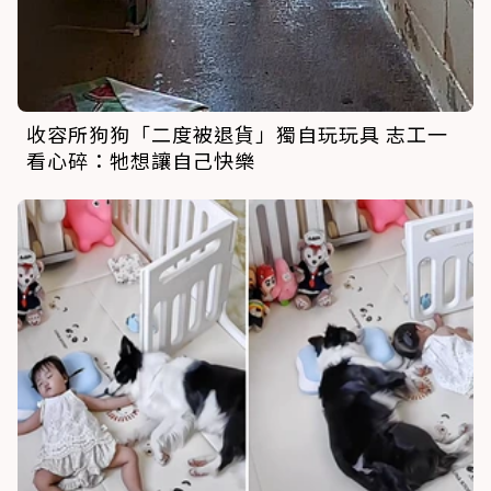
收容所狗狗「二度被退貨」獨自玩玩具 志工一
看心碎：牠想讓自己快樂