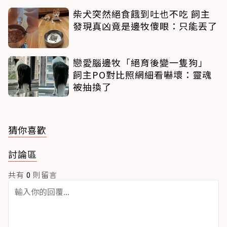
柴犬突然絕食餓到吐也不吃 飼主
發現真凶竟是邊牧傻眼：只能丟了
戀愛腦邊牧「絕育後變一隻狗」
飼主PO對比照網細看嚇壞：靈魂
被抽換了
猜你喜歡
討論區
共有
0
則留言