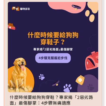
什麼時候要給狗狗穿鞋？專家揭「2惡劣路
面」最傷腳掌：4步驟無痛適應