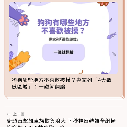
狗狗哪些地方不喜歡被摸？專家列「4大敏
感區域」：一碰就翻臉
←
上一篇
街頭直擊飆車族欺負浪犬 下秒神反轉讓全網慚