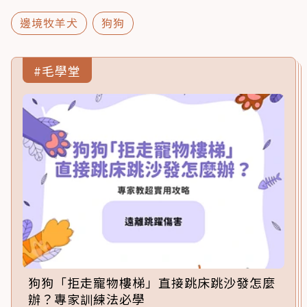
邊境牧羊犬
狗狗
#毛學堂
狗狗「拒走寵物樓梯」直接跳床跳沙發怎麼
辦？專家訓練法必學