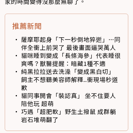
家的時間變得沒那麼無聊了。
推薦新聞
薩摩耶起身「下一秒倒地猝逝」…同
伴全衝上前哭了 最後畫面逼哭萬人
貓咪睡到變成「長條海參」代表睡很
爽嗎？獸醫提醒：暗藏1種不適
純黑拉拉送去洗澡「變成黑白切」
飼主不想聽美容師解釋..衝現場秒道
歉
貓同事開會「裝認真」 坐不住要人
陪他玩 超萌
巧遇「超肥軟」野生土撥鼠 成群躺
岩石堆萌翻了