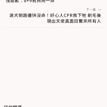
愧道歉：8+9救狗狗一命
下一篇
→
浪犬倒路邊快沒命！好心人CPR救下牠 剃毛後
現出天使真面目驚呆所有人
延伸閱讀