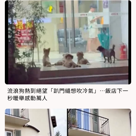
流浪狗熱到絕望「趴門縫想吹冷氣」…飯店下一
秒暖舉感動萬人