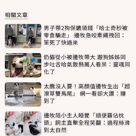
相關文章
男子帶2狗保鑣領錢「哈士奇秒被
零食騙走」 邊牧急咬牽繩拽回：
笨死了快過來
奶貓從小被邊牧帶大 跟狗姊姊同
步吐舌哈氣散熱萬人看呆：靈魂同
化了
太醜沒人要！高顏值邊牧生出「超
潦草雙馬尾」 網一看卻大讚：賺
到了
邊牧陪小主人睡覺「順便霸佔枕
頭」飼主直擊全程笑翻：過程絲滑
到太自然