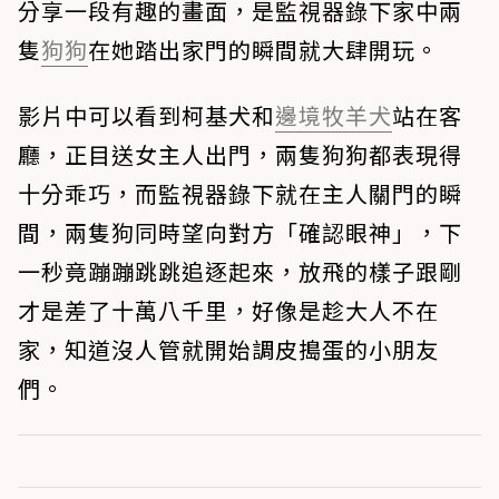
分享一段有趣的畫面，是監視器錄下家中兩
隻
狗狗
在她踏出家門的瞬間就大肆開玩。
影片中可以看到柯基犬和
邊境牧羊犬
站在客
廳，正目送女主人出門，兩隻狗狗都表現得
十分乖巧，而監視器錄下就在主人關門的瞬
間，兩隻狗同時望向對方「確認眼神」，下
一秒竟蹦蹦跳跳追逐起來，放飛的樣子跟剛
才是差了十萬八千里，好像是趁大人不在
家，知道沒人管就開始調皮搗蛋的小朋友
們。