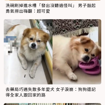
洗碗刷掉進水槽「發出沒聽過怪叫」 男子鼓起
勇氣撈出嗨翻：超可愛
去藥局巧遇失散多年愛犬 女子淚崩：狗狗還記
得全家人跟回家的路