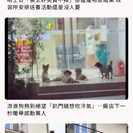
容所安排送養活動還是沒人要
流浪狗熱到絕望「趴門縫想吹冷氣」…飯店下一
秒暖舉感動萬人