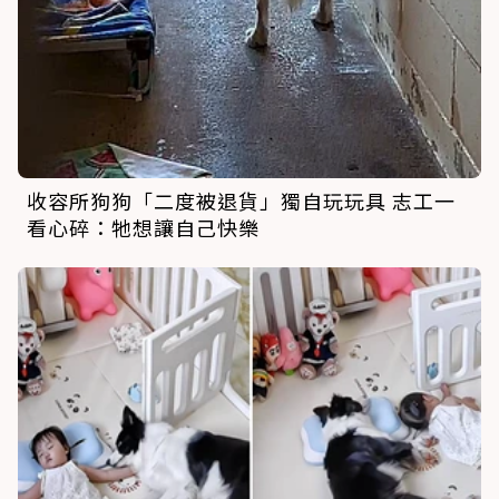
收容所狗狗「二度被退貨」獨自玩玩具 志工一
看心碎：牠想讓自己快樂