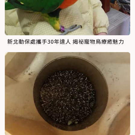
新北動保處攜手30年達人 揭祕寵物鳥療癒魅力