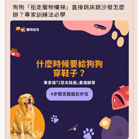
狗狗「拒走寵物樓梯」直接跳床跳沙發怎麼
辦？專家訓練法必學