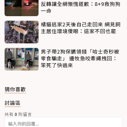
反轉讓全網慚愧道歉：8+9救狗狗
一命
橘貓逃家2天後自己走回來 網見飼
主居住環境傻眼：這家不回也罷
男子帶2狗保鑣領錢「哈士奇秒被
零食騙走」 邊牧急咬牽繩拽回：
笨死了快過來
猜你喜歡
討論區
共有
0
則留言