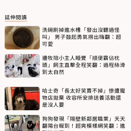
延伸閱讀
洗碗刷掉進水槽「發出沒聽過怪
叫」 男子鼓起勇氣撈出嗨翻：超
可愛
邊牧陪小主人睡覺「順便霸佔枕
頭」飼主直擊全程笑翻：過程絲滑
到太自然
哈士奇「長太好笑賣不掉」慘遭寵
物店拋棄 收容所安排送養活動還
是沒人要
狗狗發現「隔壁新鄰居職業」天天
翻陽台報到！超爽模樣網笑翻：進