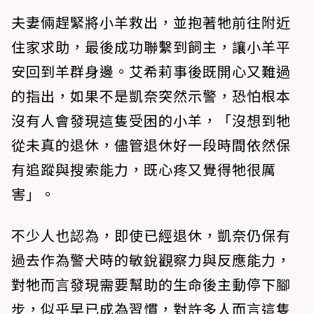
夫妻倆趕緊將小羊救出，並抱著牠前往附近
住家求助，最後成功聯繫到飼主，讓小羊平
安回到羊群身邊。艾希莉事後既開心又難過
的指出，如果不是凱奈突然示警，恐怕根本
沒有人會發現這隻受困的小羊，「沒想到牠
從未真的退休，儘管退休好一段時間依然保
有追蹤與搜索能力，既心疼又覺得牠很厲
害」。
不少人也認為，即使已經退休，凱奈仍保有
過去作為警犬時的敏銳觀察力與反應能力，
對牠而言發現需要幫助的生命後主動停下腳
步，似乎早已成為習慣，對許多人而言這隻