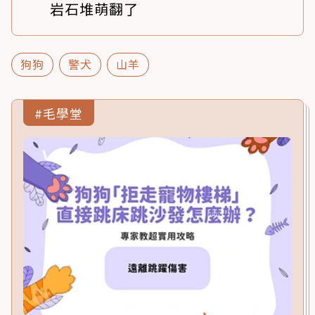
岩石堆萌翻了
狗狗
警犬
山羊
#毛學堂