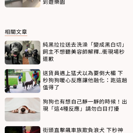
到遊樂園
相關文章
純黑拉拉送去洗澡「變成黑白切」
飼主不想聽美容師解釋..衝現場秒
道歉
送貨員遇上猛犬以為要倒大楣 下
秒狗狗暖心反應讓他融化：跑這趟
值得了
狗狗也有想自己靜一靜的時候！出
現「這4種反應」請勿白目打擾
街頭直擊飆車族欺負浪犬 下秒神