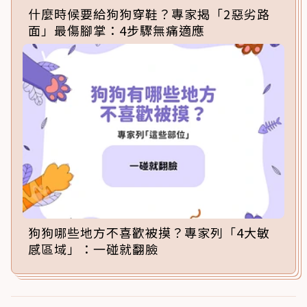
什麼時候要給狗狗穿鞋？專家揭「2惡劣路
面」最傷腳掌：4步驟無痛適應
狗狗哪些地方不喜歡被摸？專家列「4大敏
感區域」：一碰就翻臉