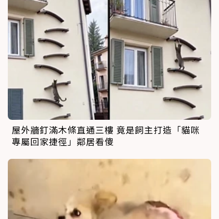
屋外牆釘滿木條直通三樓 竟是飼主打造「貓咪
專屬回家捷徑」鄰居看傻