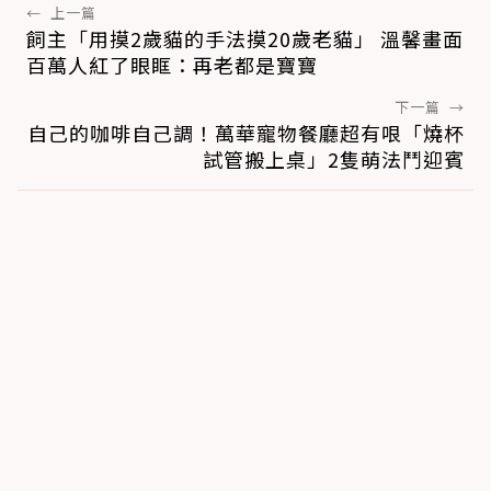
←
上一篇
飼主「用摸2歲貓的手法摸20歲老貓」 溫馨畫面
百萬人紅了眼眶：再老都是寶寶
下一篇
→
自己的咖啡自己調！萬華寵物餐廳超有哏「燒杯
試管搬上桌」2隻萌法鬥迎賓