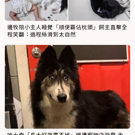
邊牧陪小主人睡覺「順便霸佔枕頭」飼主直擊全
程笑翻：過程絲滑到太自然
哈士奇「長太好笑賣不掉」慘遭寵物店拋棄 收