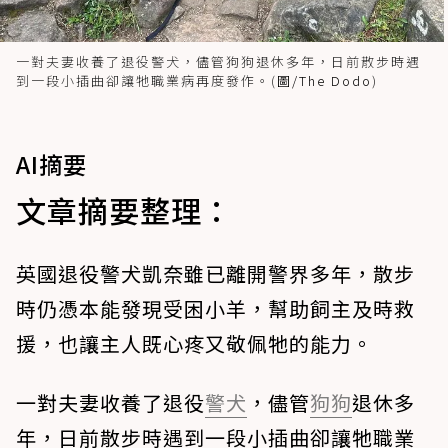
一對夫妻收養了退役警犬，儘管狗狗退休多年，日前散步時遇
到一段小插曲卻讓牠職業病再度發作。(
圖/The Dodo
)
AI摘要
文章摘要整理：
英國退役警犬凱奈雖已離開警界多年，散步
時仍憑本能發現受困小羊，幫助飼主及時救
援，也讓主人既心疼又敬佩牠的能力。
一對夫妻收養了退役
警犬
，儘管
狗狗
退休多
年，日前散步時遇到一段小插曲卻讓牠職業