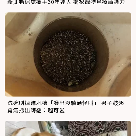
新北動保處攜手30年達人 揭祕寵物鳥療癒魅力
洗碗刷掉進水槽「發出沒聽過怪叫」 男子鼓起
勇氣撈出嗨翻：超可愛