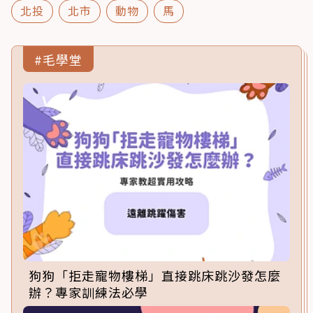
北投
北市
動物
馬
#毛學堂
狗狗「拒走寵物樓梯」直接跳床跳沙發怎麼
辦？專家訓練法必學