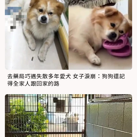
去藥局巧遇失散多年愛犬 女子淚崩：狗狗還記
得全家人跟回家的路