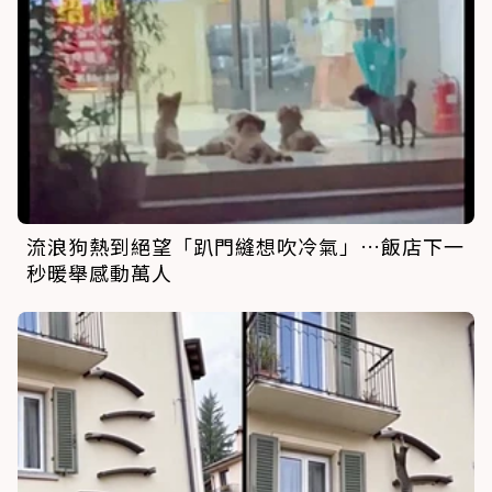
流浪狗熱到絕望「趴門縫想吹冷氣」…飯店下一
秒暖舉感動萬人