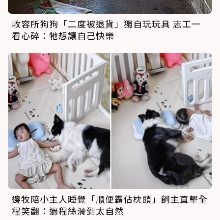
收容所狗狗「二度被退貨」獨自玩玩具 志工一
看心碎：牠想讓自己快樂
邊牧陪小主人睡覺「順便霸佔枕頭」飼主直擊全
程笑翻：過程絲滑到太自然