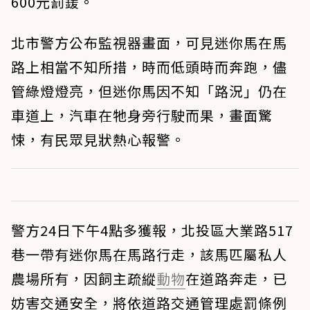
600元罰鍰。
北市警方公布監視器畫面，可見迷你馬在馬
路上相當不知所措，時而低頭時而奔跑，儘
管綠燈燈亮，但迷你馬因不知「路況」仍在
車道上，汽車在牠身旁行駛而果，畫面驚
悚，有民眾見狀熱心報警。
警方24日下午4點多獲報，北投區大業路517
巷一帶有迷你馬在馬路行走，該馬匹屬私人
農場所有，因飼主疏縱
動物
在道路奔走，已
妨害交通安全，將依道路交通管理處罰條例