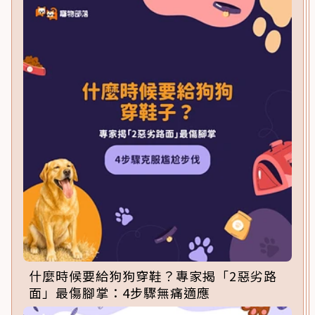
什麼時候要給狗狗穿鞋？專家揭「2惡劣路
面」最傷腳掌：4步驟無痛適應