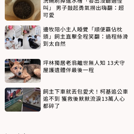
洗碗刷掉進水槽「發出沒聽過怪
叫」 男子鼓起勇氣撈出嗨翻：超
可愛
邊牧陪小主人睡覺「順便霸佔枕
頭」飼主直擊全程笑翻：過程絲滑
到太自然
坪林獨居老翁離世無人知 13犬守
屋護遺體伴最後一程
飼主下車就丟包愛犬！柯基追公車
追不到 獲救後默默流淚13萬人心
都碎了