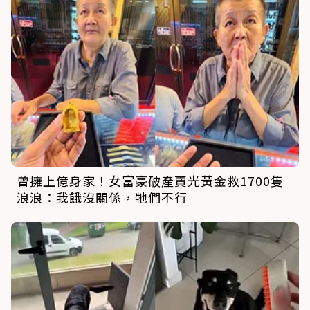
曾擁上億身家！女富豪破產賣光黃金救1700隻
浪浪：我餓沒關係，牠們不行