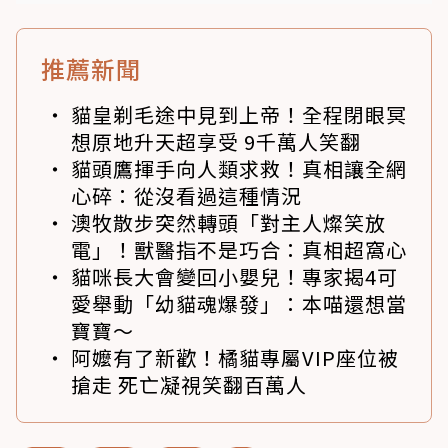
推薦新聞
貓皇剃毛途中見到上帝！全程閉眼冥
想原地升天超享受 9千萬人笑翻
貓頭鷹揮手向人類求救！真相讓全網
心碎：從沒看過這種情況
澳牧散步突然轉頭「對主人燦笑放
電」！獸醫指不是巧合：真相超窩心
貓咪長大會變回小嬰兒！專家揭4可
愛舉動「幼貓魂爆發」：本喵還想當
寶寶～
阿嬤有了新歡！橘貓專屬VIP座位被
搶走 死亡凝視笑翻百萬人