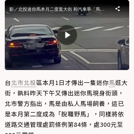
台
北市
北投
區本月1日才傳出一隻迷你
馬
逛大
街，孰料昨天下午又傳出迷你馬現身街頭，
北市警方指出，馬是由私人馬場飼養，這已
是本月第二度成為「脫韁野馬」，同樣將依
道路交通管理處罰條例第84條，處300元至