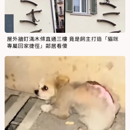
屋外牆釘滿木條直通三樓 竟是飼主打造「貓咪
專屬回家捷徑」鄰居看傻