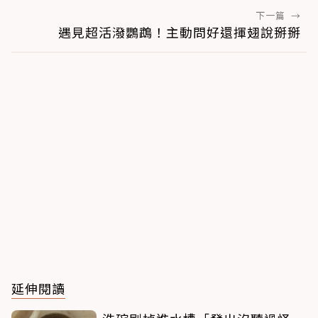
下一篇
→
遇見超活潑鸚鵡！主動問好還揮翅說掰掰
延伸閱讀