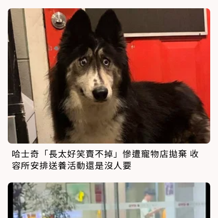
哈士奇「長太好笑賣不掉」慘遭寵物店拋棄 收
容所安排送養活動還是沒人要