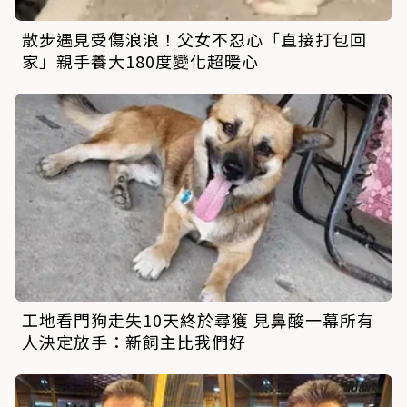
散步遇見受傷浪浪！父女不忍心「直接打包回
家」親手養大180度變化超暖心
工地看門狗走失10天終於尋獲 見鼻酸一幕所有
人決定放手：新飼主比我們好