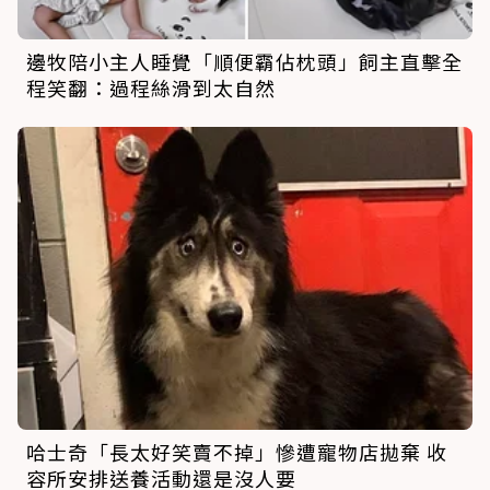
邊牧陪小主人睡覺「順便霸佔枕頭」飼主直擊全
程笑翻：過程絲滑到太自然
哈士奇「長太好笑賣不掉」慘遭寵物店拋棄 收
容所安排送養活動還是沒人要