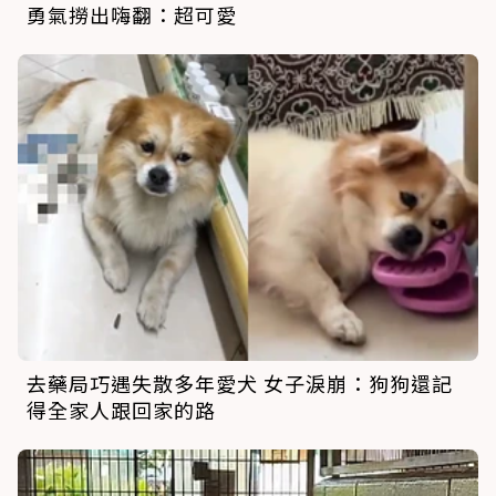
勇氣撈出嗨翻：超可愛
去藥局巧遇失散多年愛犬 女子淚崩：狗狗還記
得全家人跟回家的路