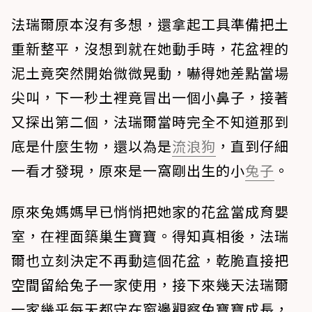
法瑞爾原本沒有多想，還拿起工具準備把土
重新整平，沒想到就在她動手時，花盆裡的
泥土竟突然開始微微晃動，嚇得她差點當場
尖叫，下一秒土裡竟冒出一個小鼻子，接著
又探出第二個，法瑞爾當時完全不知道那到
底是什麼生物，還以為是
流浪狗
，直到仔細
一看才發現，原來是一窩剛出生的小
兔子
。
原來兔媽媽早已悄悄把她家的花盆當成育嬰
室，在裡面築巢生寶寶。得知真相後，法瑞
爾也立刻決定不再動這個花盆，乾脆直接把
空間留給兔子一家使用，接下來幾天法瑞爾
一家幾乎每天都守在窗邊觀察兔寶寶成長，