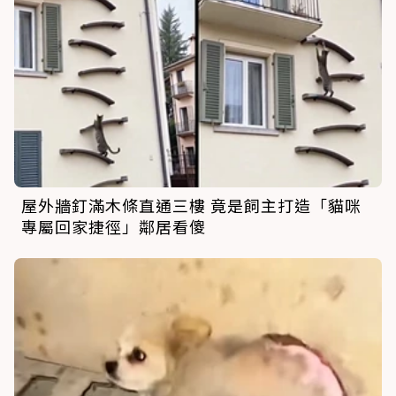
屋外牆釘滿木條直通三樓 竟是飼主打造「貓咪
專屬回家捷徑」鄰居看傻