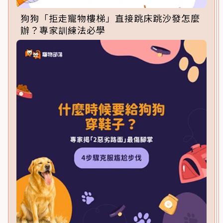
狗狗「拒走寵物樓梯」直接跳床跳沙發怎麼
辦？專家訓練法必學