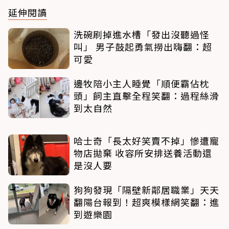
延伸閱讀
洗碗刷掉進水槽「發出沒聽過怪
叫」 男子鼓起勇氣撈出嗨翻：超
可愛
邊牧陪小主人睡覺「順便霸佔枕
頭」飼主直擊全程笑翻：過程絲滑
到太自然
哈士奇「長太好笑賣不掉」慘遭寵
物店拋棄 收容所安排送養活動還
是沒人要
狗狗發現「隔壁新鄰居職業」天天
翻陽台報到！超爽模樣網笑翻：進
到遊樂園