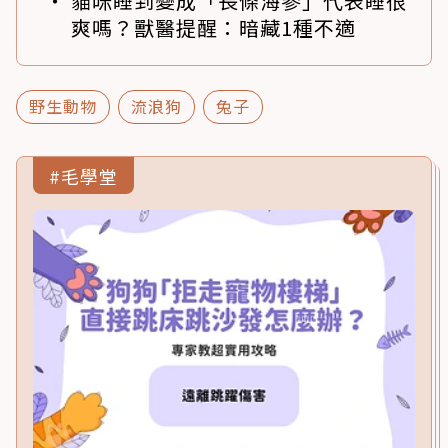
貓咪睡到變成「長條海參」代表睡很
爽嗎？獸醫提醒：暗藏1種不適
野生動物
流浪狗
兔子
#毛學堂