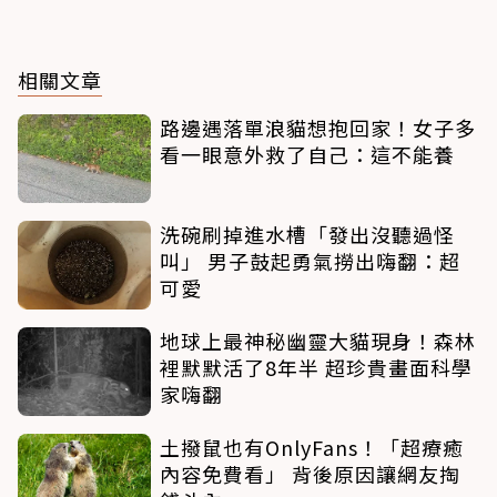
相關文章
路邊遇落單浪貓想抱回家！女子多
看一眼意外救了自己：這不能養
洗碗刷掉進水槽「發出沒聽過怪
叫」 男子鼓起勇氣撈出嗨翻：超
可愛
地球上最神秘幽靈大貓現身！森林
裡默默活了8年半 超珍貴畫面科學
家嗨翻
土撥鼠也有OnlyFans！「超療癒
內容免費看」 背後原因讓網友掏