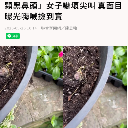
顆黑鼻頭」女子嚇壞尖叫 真面目
曝光嗨喊撿到寶
2026-05-26 10:14
聯合新聞網／陳思翰