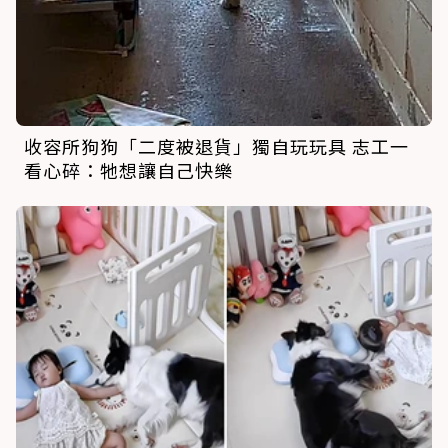
收容所狗狗「二度被退貨」獨自玩玩具 志工一
看心碎：牠想讓自己快樂