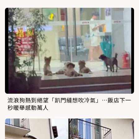
流浪狗熱到絕望「趴門縫想吹冷氣」…飯店下一
秒暖舉感動萬人