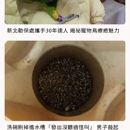
新北動保處攜手30年達人 揭祕寵物鳥療癒魅力
洗碗刷掉進水槽「發出沒聽過怪叫」 男子鼓起