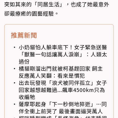
突如其來的「同居生活」，也成了她最意外
卻最療癒的園藝經驗。
推薦新聞
小奶貓怕人躲車底下！女子緊急送醫
「獸醫一句話讓萬人淚崩」：人類太
過份
橘貓剛溜出門就被柯基趕回家 飼主
反應萬人笑翻：看來是慣犯
出去玩發現「浪犬被同伴孤立」女子
回家越想越難過...飆車4500km只為
收編牠
薩摩耶起身「下一秒倒地猝逝」…同
伴全衝上前哭了 最後畫面逼哭萬人