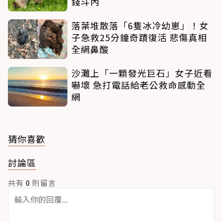
錢斗內
落葉堆散落「6隻冰冷幼崽」！女
子急救25分鐘奇蹟復活 悲傷真相
全網鼻酸
沙灘上「一顆發光巨石」女子近看
嚇壞 急打電話給老公救命感動全
網
猜你喜歡
討論區
共有
0
則留言