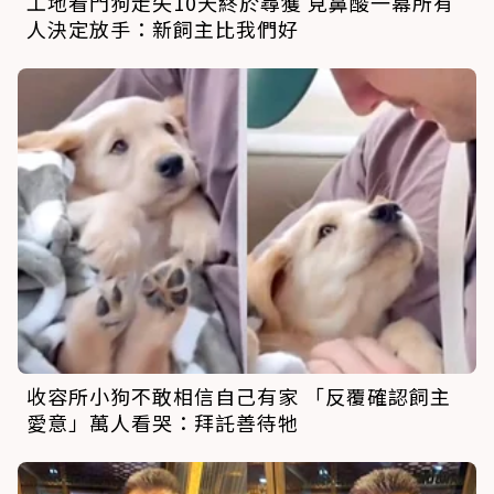
工地看門狗走失10天終於尋獲 見鼻酸一幕所有
人決定放手：新飼主比我們好
收容所小狗不敢相信自己有家 「反覆確認飼主
愛意」萬人看哭：拜託善待牠