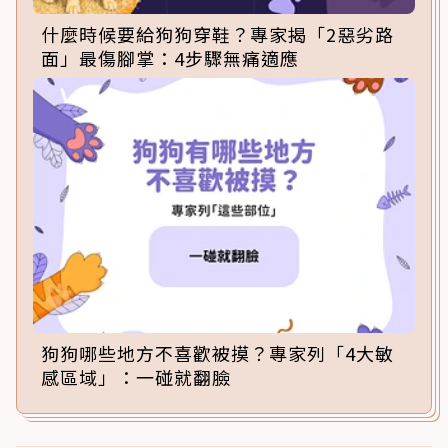
什麼時候要給狗狗穿鞋？專家揭「2惡劣路
面」最傷腳掌：4步驟無痛適應
狗狗哪些地方不喜歡被摸？專家列「4大敏
感區域」：一碰就翻臉