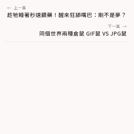
←
上一篇
趁牠睡著秒速餵藥！醒來狂舔嘴巴：剛不是夢？
下一篇
→
同個世界兩種倉鼠 GIF鼠 VS JPG鼠