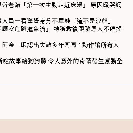
孤僻老貓「第一次主動走近床邊」 原因暖哭網
援人員一看驚覺身分不單純「這不是浪貓」
不顧安危跳進急流」 牠獲救後跟隨恩人不停搖
阿金一眼認出失散多年哥哥 1動作讓所有人
所唸故事給狗狗聽 令人意外的奇蹟發生感動全