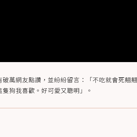
有破萬網友點讚，並紛紛留言：「不吃就會死翹
這隻狗我喜歡。好可愛又聰明」。