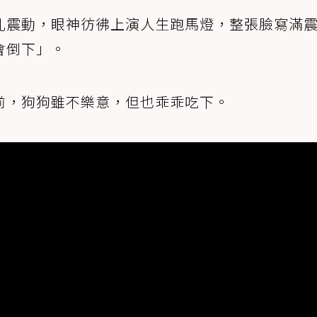
孔震動，眼神彷彿上演人生跑馬燈，整張臉寫滿
會倒下」。
前，狗狗雖不樂意，但也乖乖吃下。