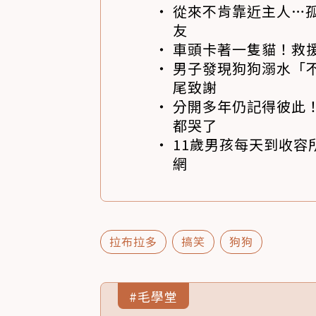
從來不肯靠近主人…
友
車頭卡著一隻貓！救
男子發現狗狗溺水「
尾致謝
分開多年仍記得彼此！
都哭了
11歲男孩每天到收容
網
拉布拉多
搞笑
狗狗
#毛學堂