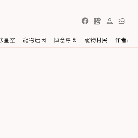
聊星室
寵物迷因
悼念專區
寵物村民
作者群