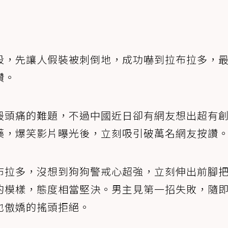
段，先讓人假裝被刺倒地，成功嚇到拉布拉多，
讚。
最頭痛的難題，不過中國近日卻有網友想出超有
藥，爆笑影片曝光後，立刻吸引破萬名網友按讚
布拉多，沒想到狗狗警戒心超強，立刻伸出前腳
的模樣，態度相當堅決。男主見第一招失敗，隨
也傲嬌的搖頭拒絕。