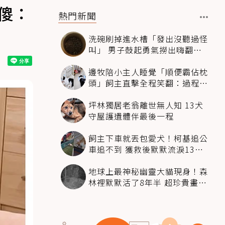
傻：
熱門新聞
洗碗刷掉進水槽「發出沒聽過怪
叫」 男子鼓起勇氣撈出嗨翻：
超可愛
邊牧陪小主人睡覺「順便霸佔枕
頭」飼主直擊全程笑翻：過程絲
滑到太自然
坪林獨居老翁離世無人知 13犬
守屋護遺體伴最後一程
飼主下車就丟包愛犬！柯基追公
車追不到 獲救後默默流淚13萬
人心都碎了
地球上最神秘幽靈大貓現身！森
林裡默默活了8年半 超珍貴畫面
科學家嗨翻