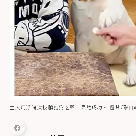
主人用浮誇演技騙狗狗吃藥，果然成功。 圖片/取自@Dum