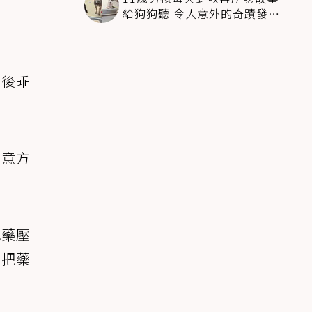
給狗狗聽 令人意外的奇蹟發生
感動全網
最後乖
創意方
。
把藥壓
即把藥