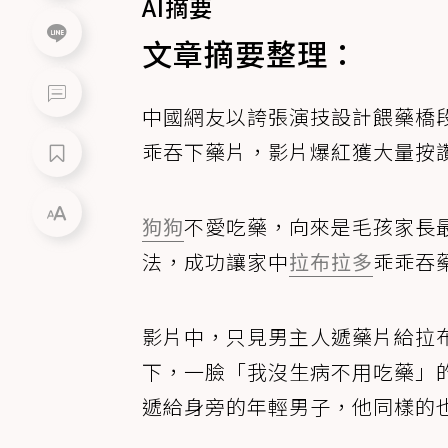
AI摘要
文章摘要整理：
中國網友以誇張演技設計餵藥橋
乖吞下藥片，影片爆紅獲大量按
狗狗
不愛吃藥，向來是毛孩家長
法，成功讓家中
拉布拉多
乖乖吞
影片中，只見男主人遞藥片給拉
下，一臉「我沒生病不用吃藥」
遞給身旁的年輕男子，他同樣的