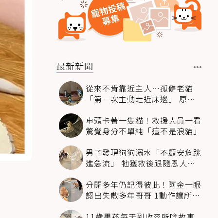
最新新聞
從來不肯靠近主人…孤僻老貓
「第一次主動走近床邊」 原因
暖哭網友
車頭卡著一隻貓！救援人員一看
驚覺身分不單純「這不是浪貓」
男子發現狗狗溺水「不顧安危跳
進急流」 牠獲救後跟隨恩人不
停搖尾致謝
分開多年仍記得彼此！阿金一眼
認出失散多年哥哥 1動作讓所有
人都哭了
11歲男孩每天到收容所唸故事