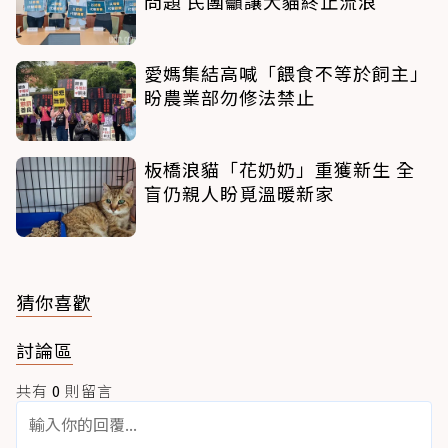
問題 民團籲讓犬貓終止流浪
愛媽集結高喊「餵食不等於飼主」
盼農業部勿修法禁止
板橋浪貓「花奶奶」重獲新生 全
盲仍親人盼覓溫暖新家
猜你喜歡
討論區
共有
0
則留言