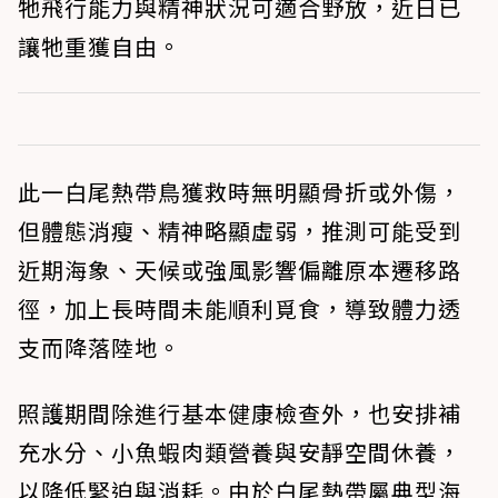
牠飛行能力與精神狀況可適合野放，近日已
讓牠重獲自由。
此一白尾熱帶鳥獲救時無明顯骨折或外傷，
但體態消瘦、精神略顯虛弱，推測可能受到
近期海象、天候或強風影響偏離原本遷移路
徑，加上長時間未能順利覓食，導致體力透
支而降落陸地。
照護期間除進行基本健康檢查外，也安排補
充水分、小魚蝦肉類營養與安靜空間休養，
以降低緊迫與消耗。由於白尾熱帶屬典型海