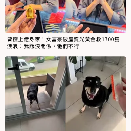
曾擁上億身家！女富豪破產賣光黃金救1700隻
浪浪：我餓沒關係，牠們不行