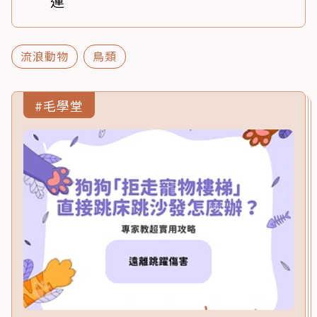
運
流浪動物
鳥類
#毛學堂