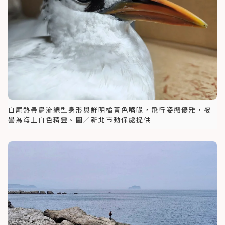
白尾熱帶鳥流線型身形與鮮明橘黃色嘴喙，飛行姿態優雅，被
譽為海上白色精靈。圖／新北市動保處提供