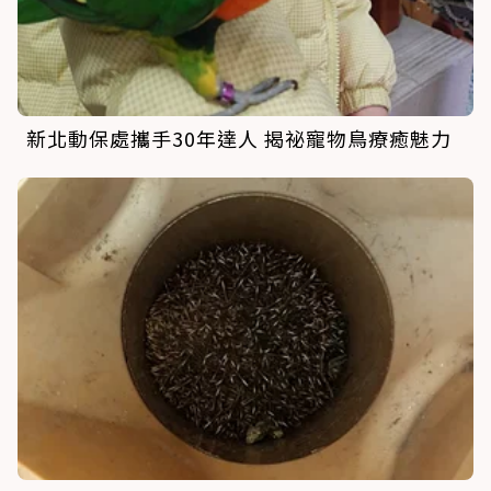
新北動保處攜手30年達人 揭祕寵物鳥療癒魅力