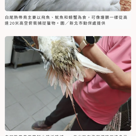
白尾熱帶鳥主要以飛魚、魷魚和螃蟹為食，可像塘鵝一樣從高
達20米高空俯衝捕捉獵物。圖／新北市動保處提供