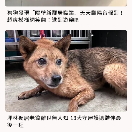
狗狗發現「隔壁新鄰居職業」天天翻陽台報到！
超爽模樣網笑翻：進到遊樂園
坪林獨居老翁離世無人知 13犬守屋護遺體伴最
後一程