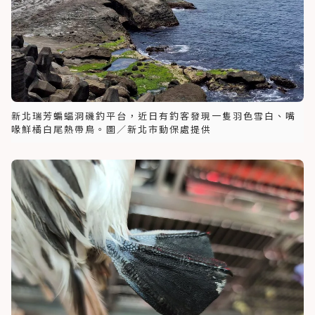
新北瑞芳蝙蝠洞磯釣平台，近日有釣客發現一隻羽色雪白、嘴
喙鮮橘白尾熱帶鳥。圖／新北市動保處提供