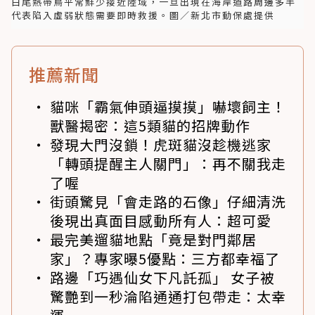
白尾熱帶鳥平常鮮少接近陸域，一旦出現在海岸道路周邊多半
代表陷入虛弱狀態需要即時救援。圖／新北市動保處提供
推薦新聞
貓咪「霸氣伸頭逼摸摸」嚇壞飼主！
獸醫揭密：這5類貓的招牌動作
發現大門沒鎖！虎斑貓沒趁機逃家
「轉頭提醒主人關門」：再不關我走
了喔
街頭驚見「會走路的石像」仔細清洗
後現出真面目感動所有人：超可愛
最完美遛貓地點「竟是對門鄰居
家」？專家曝5優點：三方都幸福了
路邊「巧遇仙女下凡託孤」 女子被
驚艷到一秒淪陷通通打包帶走：太幸