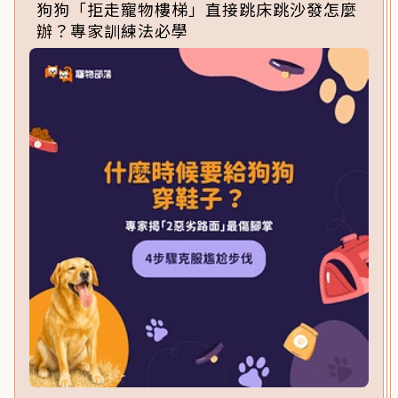
狗狗「拒走寵物樓梯」直接跳床跳沙發怎麼
辦？專家訓練法必學