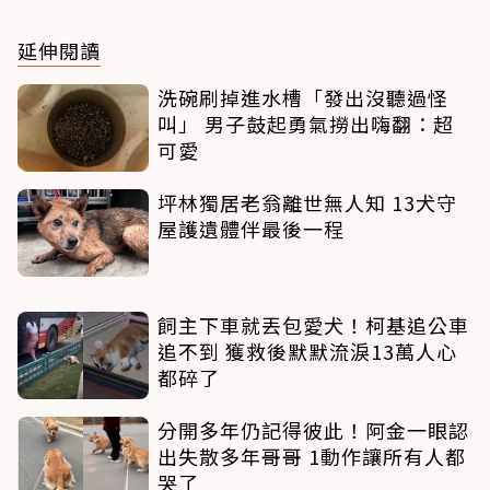
延伸閱讀
洗碗刷掉進水槽「發出沒聽過怪
叫」 男子鼓起勇氣撈出嗨翻：超
可愛
坪林獨居老翁離世無人知 13犬守
屋護遺體伴最後一程
飼主下車就丟包愛犬！柯基追公車
追不到 獲救後默默流淚13萬人心
都碎了
分開多年仍記得彼此！阿金一眼認
出失散多年哥哥 1動作讓所有人都
哭了