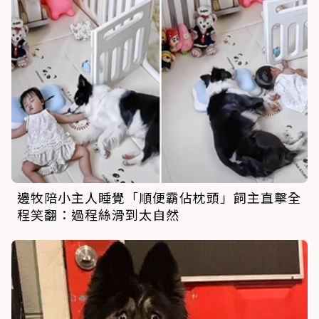
邊牧陪小主人睡覺「順便霸佔枕頭」飼主直擊全
程笑翻：過程絲滑到太自然