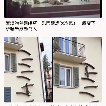
流浪狗熱到絕望「趴門縫想吹冷氣」…飯店下一
秒暖舉感動萬人