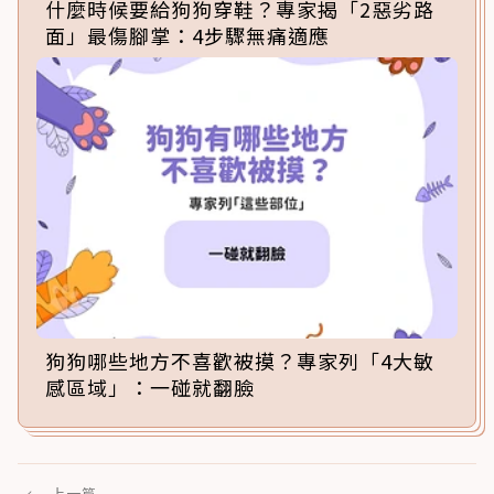
什麼時候要給狗狗穿鞋？專家揭「2惡劣路
面」最傷腳掌：4步驟無痛適應
狗狗哪些地方不喜歡被摸？專家列「4大敏
感區域」：一碰就翻臉
←
上一篇