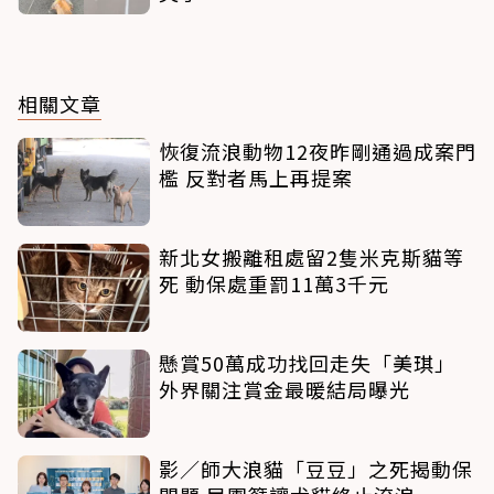
相關文章
恢復流浪動物12夜昨剛通過成案門
檻 反對者馬上再提案
新北女搬離租處留2隻米克斯貓等
死 動保處重罰11萬3千元
懸賞50萬成功找回走失「美琪」
外界關注賞金最暖結局曝光
影／師大浪貓「豆豆」之死揭動保