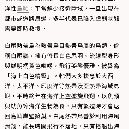
洋性
鳥類
，平常鮮少接近陸域，一旦出現在
都市或道路周邊，多半代表已陷入虛弱狀態
需要即時救援。
白尾熱帶鳥為熱帶鳥目熱帶鳥屬的鳥類，俗
稱白尾鸏，擁有修長白色尾羽、流線型身形
與鮮明橘黃色嘴喙，飛行姿態優雅，被譽為
「海上白色精靈」。牠們大多棲息於大西
洋、太平洋、印度洋等熱帶及亞熱帶海域島
嶼，平時終年在海洋上空盤旋飛翔，以魚類
與魷魚等海洋生物為食，只有繁殖時才會返
回島嶼岸壁築巢。白尾熱帶鳥善於利用海風
滑翔，能長時間飛行不落地，只有搭船出海