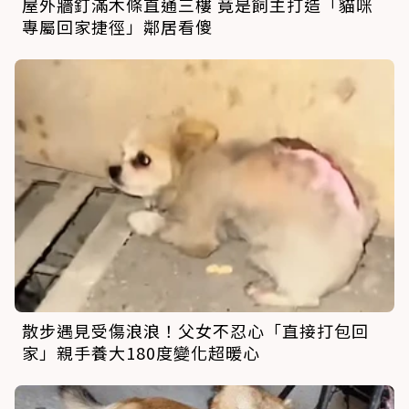
屋外牆釘滿木條直通三樓 竟是飼主打造「貓咪
專屬回家捷徑」鄰居看傻
散步遇見受傷浪浪！父女不忍心「直接打包回
家」親手養大180度變化超暖心