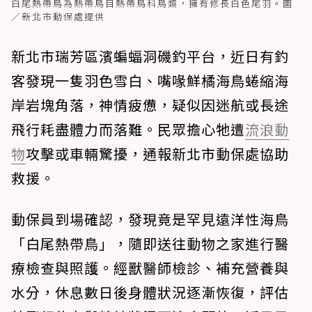
白尾熱帶鳥為熱帶鳥目熱帶鳥科鳥類，擁有修長白色尾羽。圖
／新北市動保處提供
新北市瑞芳區濱蝙蝠洞磯釣平台，近日有釣
客發現一隻羽色雪白、嘴喙鮮橘海鳥蜷縮海
岸岩塊角落，神情疲憊，疑似因迷航或長途
飛行耗盡體力而落難。民眾擔心牠遭
流浪動
物
攻擊或車輛驚擾，通報新北市動保處協助
救援。
動保員到場確認，發現竟是罕見遠洋性海鳥
「白尾熱帶鳥」，隨即送往動物之家進行醫
療檢查與照護。經獸醫師檢診、補充營養與
水分，休息數日後身體狀況逐漸恢復，評估