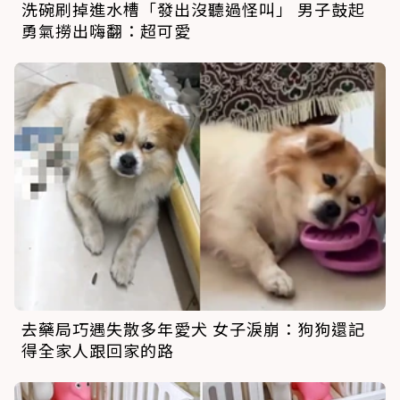
洗碗刷掉進水槽「發出沒聽過怪叫」 男子鼓起
勇氣撈出嗨翻：超可愛
去藥局巧遇失散多年愛犬 女子淚崩：狗狗還記
得全家人跟回家的路