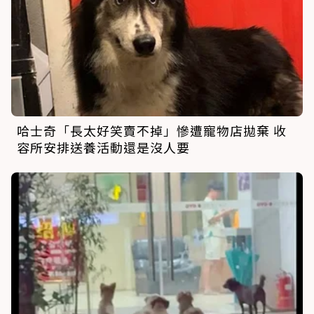
哈士奇「長太好笑賣不掉」慘遭寵物店拋棄 收
容所安排送養活動還是沒人要