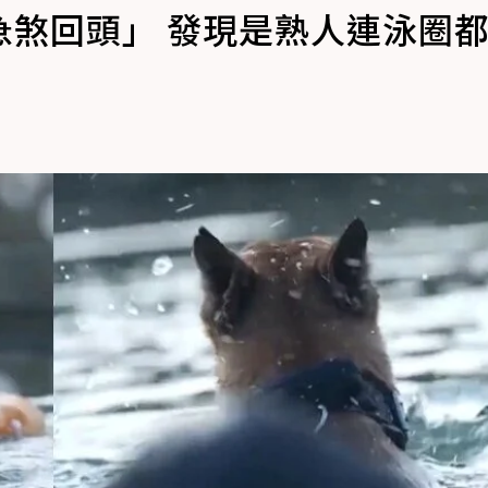
急煞回頭」 發現是熟人連泳圈