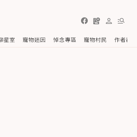
聊星室
寵物迷因
悼念專區
寵物村民
作者群