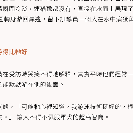
情瞬間冷淡，連猶豫都沒有，直接在水面上展現
救生圈轉身游回岸邊，留下訓導員一個人在水中演獨
游得比牠好
員在受訪時哭笑不得地解釋，其實平時他們經常
只能默默游在他的後面。
狀態，「可能牠心裡知道，我游泳技術挺好的，
去。」 讓人不得不佩服軍犬的超高智商。