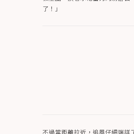
了！」
不過當距離拉近，追風仔細端詳