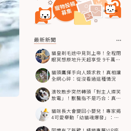
最新新聞
貓皇剃毛途中見到上帝！全程閉
眼冥想原地升天超享受 9千萬人
笑翻
貓頭鷹揮手向人類求救！真相讓
全網心碎：從沒看過這種情況
澳牧散步突然轉頭「對主人燦笑
放電」！獸醫指不是巧合：真相
超窩心
貓咪長大會變回小嬰兒！專家揭
4可愛舉動「幼貓魂爆發」：本
喵還想當寶寶～
阿嬤有了新歡！橘貓專屬VIP座