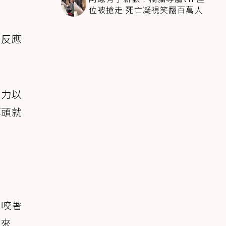
位被搶走 死亡凝視笑翻百萬人
差反應
全力以
掉頭就
，咬著
我來