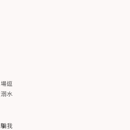
這場逗
論溺水
：騙我