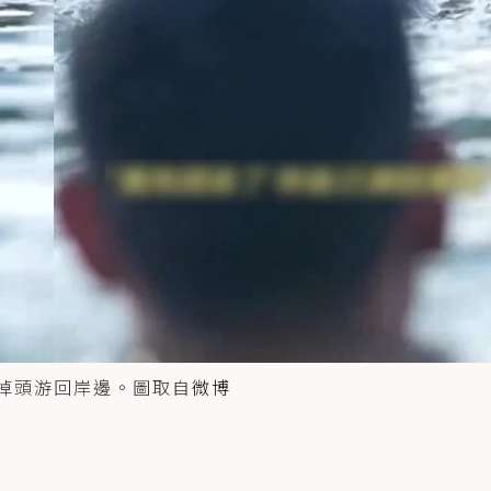
大掉頭游回岸邊。圖取自
微博