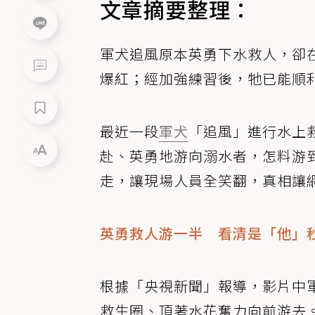
文章摘要整理：
軍犬追風原本英勇下水救人，卻
爆紅；經加強練習後，牠已能順
最近一段
軍犬
「追風」進行水上
赴、英勇地游向溺水者，怎料游
走，讓現場人員全笑翻，真相讓
英勇救人游一半 看清是「他」
根據「央視新聞」報導，影片中
救生圈、頂著水花奮力向前游去