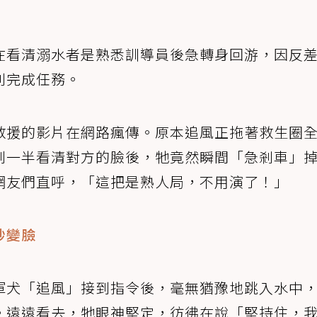
在看清溺水者是熟悉訓導員後急轉身回游，因反
利完成任務。
救援的影片在網路瘋傳。原本追風正拖著救生圈
到一半看清對方的臉後，牠竟然瞬間「急剎車」
網友們直呼，「這把是熟人局，不用演了！」
秒變臉
軍犬「追風」接到指令後，毫無猶豫地跳入水中
。遠遠看去，牠眼神堅定，彷彿在說「堅持住，