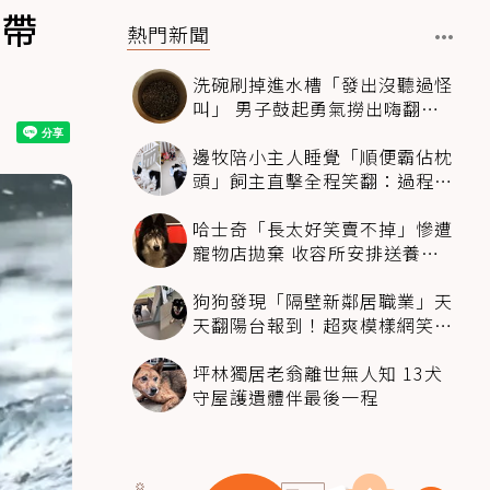
都帶
熱門新聞
洗碗刷掉進水槽「發出沒聽過怪
叫」 男子鼓起勇氣撈出嗨翻：
超可愛
邊牧陪小主人睡覺「順便霸佔枕
頭」飼主直擊全程笑翻：過程絲
滑到太自然
哈士奇「長太好笑賣不掉」慘遭
寵物店拋棄 收容所安排送養活
動還是沒人要
狗狗發現「隔壁新鄰居職業」天
天翻陽台報到！超爽模樣網笑
翻：進到遊樂園
坪林獨居老翁離世無人知 13犬
守屋護遺體伴最後一程