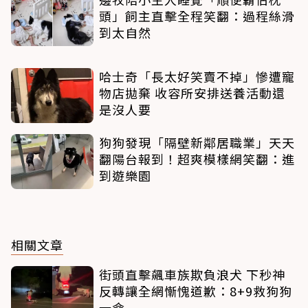
頭」飼主直擊全程笑翻：過程絲滑
到太自然
哈士奇「長太好笑賣不掉」慘遭寵
物店拋棄 收容所安排送養活動還
是沒人要
狗狗發現「隔壁新鄰居職業」天天
翻陽台報到！超爽模樣網笑翻：進
到遊樂園
相關文章
街頭直擊飆車族欺負浪犬 下秒神
反轉讓全網慚愧道歉：8+9救狗狗
一命