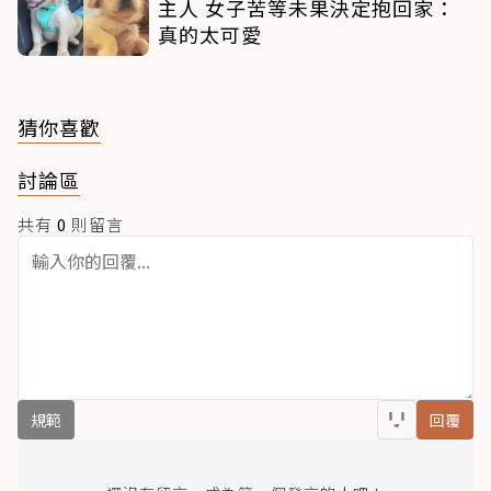
主人 女子苦等未果決定抱回家：
真的太可愛
猜你喜歡
討論區
共有
0
則留言
規範
回覆