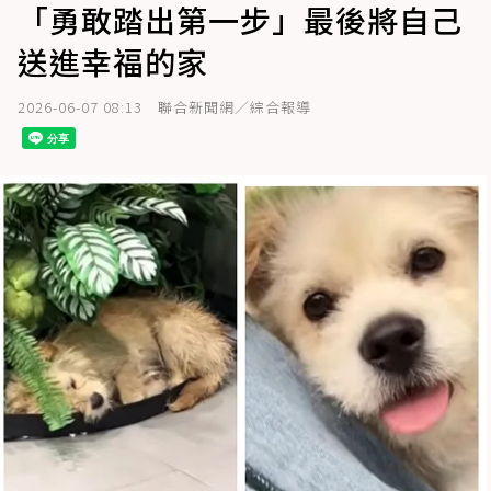
「勇敢踏出第一步」最後將自己
送進幸福的家
2026-06-07 08:13
聯合新聞網／綜合報導