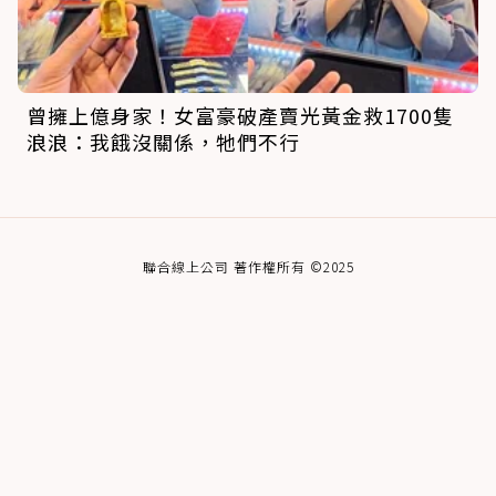
曾擁上億身家！女富豪破產賣光黃金救1700隻
浪浪：我餓沒關係，牠們不行
聯合線上公司 著作權所有 ©2025