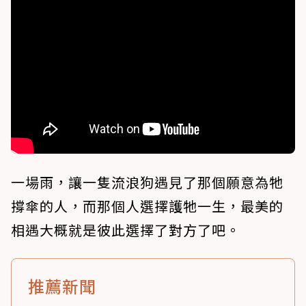
一場雨，讓一隻流浪狗遇見了那個願意為牠
撐傘的人，而那個人選擇護牠一生，最美的
相遇大概就是彼此選擇了對方了吧。
推薦新聞