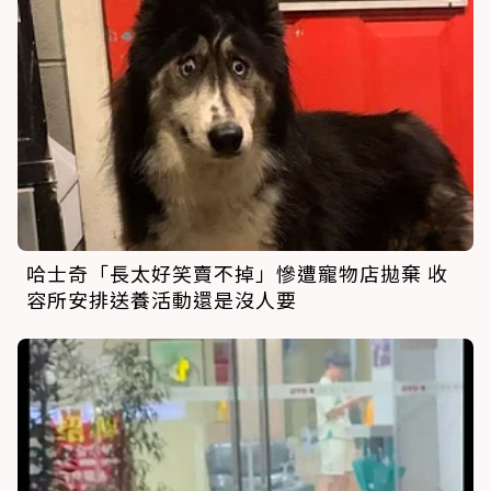
哈士奇「長太好笑賣不掉」慘遭寵物店拋棄 收
容所安排送養活動還是沒人要