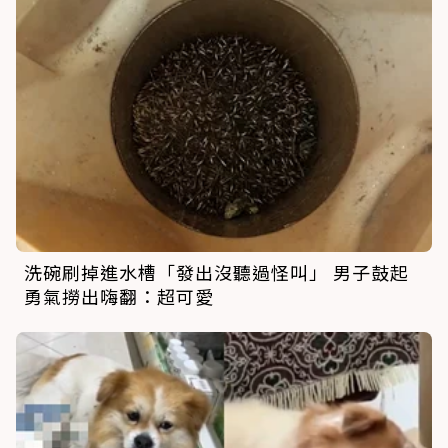
洗碗刷掉進水槽「發出沒聽過怪叫」 男子鼓起
勇氣撈出嗨翻：超可愛