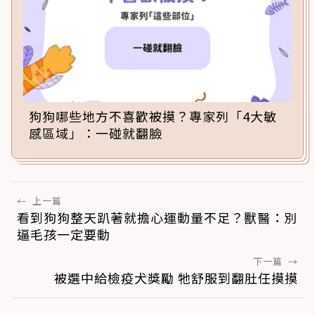
狗狗哪些地方不喜歡被摸？專家列「4大敏
感區域」：一碰就翻臉
←
上一篇
看到狗狗整天趴著就擔心運動量不足？獸醫：別
逼毛孩一定要動
下一篇
→
被選中給檢疫犬獎勵 牠舒服到翻肚任摸摸