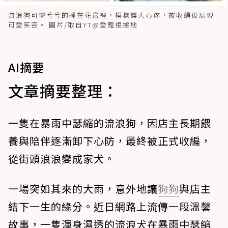
流浪狗可憐兮兮的睡在花盆裡，模樣讓人心疼，被收編後展現
可愛笑容。 圖片/取自YT@愛寵根據地
AI摘要
文章摘要整理：
一隻在暴雨中瑟縮的流浪狗，因店主長期餵
養與陪伴逐漸卸下心防，最終被正式收編，
從街頭浪浪變成家犬。
一場突如其來的大雨，意外地讓
狗狗
與店主
結下一生的緣分。近日網路上流傳一段溫馨
故事，一隻渾身濕透的流浪犬在暴雨中瑟縮