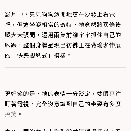
影片中，只見狗狗悠閒地窩在沙發上看電
視，但這坐姿相當的奇特，牠竟然將兩條後
腿大大張開，還用兩隻前腳牢牢抓住自己的
腳踝，整個身體呈現出彷彿正在做瑜珈伸展
的「快樂嬰兒式」模樣。
更好笑的是，牠的表情十分淡定，雙眼專注
盯著電視，完全沒意識到自己的坐姿有多麼
搞笑
。