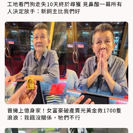
工地看門狗走失10天終於尋獲 見鼻酸一幕所有
人決定放手：新飼主比我們好
曾擁上億身家！女富豪破產賣光黃金救1700隻
浪浪：我餓沒關係，牠們不行