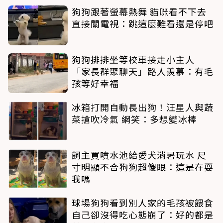
狗狗跟著螢幕熱舞 貓咪看不下去
直接關電視：跳這麼難看還是停吧
狗狗排排坐等校車接走小主人
「家長群聚聊天」路人羨慕：有毛
孩等好幸福
冰箱打開自動長出狗！汪星人與蔬
菜搶吹冷氣 網笑：多想變冰棒
飼主買噴水池給愛犬消暑玩水 尺
寸明顯不合狗狗超傻眼：這是在耍
我嗎
球場狗狗看到別人家的毛孩被餵食
自己卻沒得吃心態崩了：好的都是