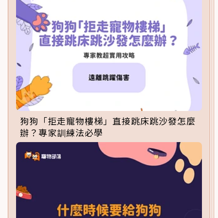
狗狗「拒走寵物樓梯」直接跳床跳沙發怎麼
辦？專家訓練法必學