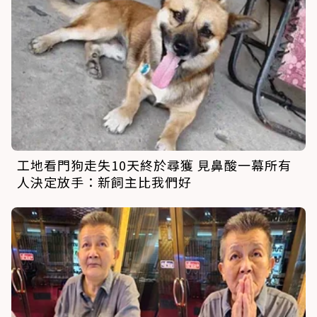
工地看門狗走失10天終於尋獲 見鼻酸一幕所有
人決定放手：新飼主比我們好