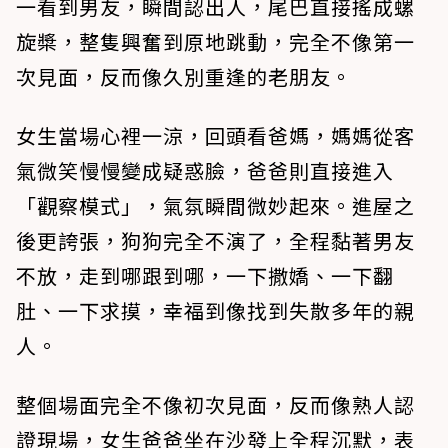
一看到男友，瞬間認出人，尾巴直接搖成螺
旋槳，整隻興奮到原地跳動，完全不像第一
次見面，反而像久別重逢的老朋友。
女生當場心裡一涼，回頭看爸媽，媽媽從客
氣微笑慢慢變成疑惑臉，爸爸則直接進入
「觀察模式」，氣氛瞬間微妙起來。進屋之
後更誇張，狗狗完全不演了，全程黏著男友
不放，走到哪跟到哪，一下撒嬌、一下翻
肚、一下求摸，幸福到像找到失散多年的親
人。
整個場面完全不像初次見面，反而像熟人認
證現場，女生爸爸坐在沙發上全程沉默，表