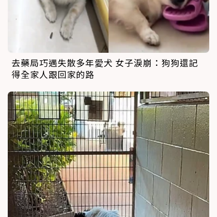
去藥局巧遇失散多年愛犬 女子淚崩：狗狗還記
得全家人跟回家的路