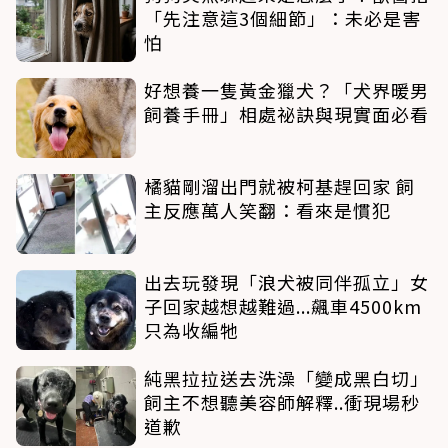
「先注意這3個細節」：未必是害
怕
好想養一隻黃金獵犬？「犬界暖男
飼養手冊」相處祕訣與現實面必看
橘貓剛溜出門就被柯基趕回家 飼
主反應萬人笑翻：看來是慣犯
出去玩發現「浪犬被同伴孤立」女
子回家越想越難過...飆車4500km
只為收編牠
純黑拉拉送去洗澡「變成黑白切」
飼主不想聽美容師解釋..衝現場秒
道歉