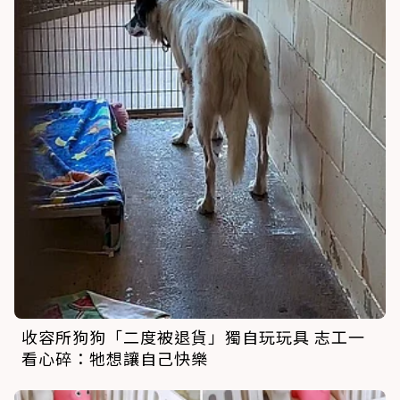
收容所狗狗「二度被退貨」獨自玩玩具 志工一
看心碎：牠想讓自己快樂