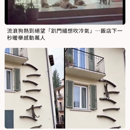
流浪狗熱到絕望「趴門縫想吹冷氣」…飯店下一
秒暖舉感動萬人