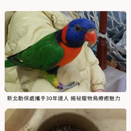
新北動保處攜手30年達人 揭祕寵物鳥療癒魅力