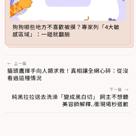
狗狗哪些地方不喜歡被摸？專家列「4大敏
感區域」：一碰就翻臉
←
上一篇
貓頭鷹揮手向人類求救！真相讓全網心碎：從沒
看過這種情況
下一篇
→
純黑拉拉送去洗澡「變成黑白切」 飼主不想聽
美容師解釋..衝現場秒道歉