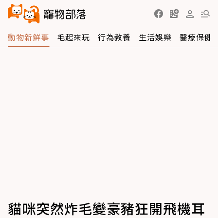
動物新鮮事
毛起來玩
行為教養
生活娛樂
醫療保健
貓咪突然炸毛變豪豬狂開飛機耳