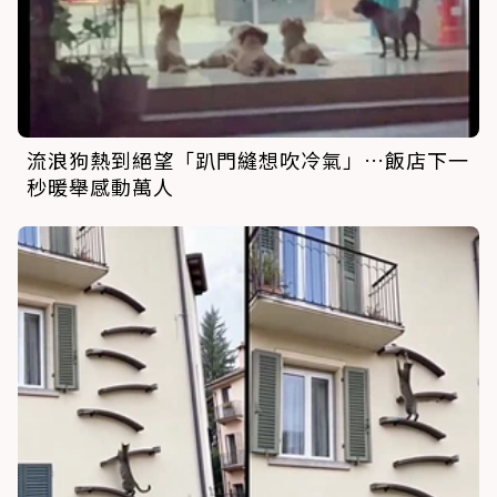
流浪狗熱到絕望「趴門縫想吹冷氣」…飯店下一
秒暖舉感動萬人