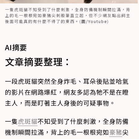
一隻虎斑貓不知受到了什麼刺激，全身防備機制瞬間拉滿，背
上的毛一根根宛如豪豬尖刺般筆直立起，但不少網友點出飼主
後面可能真的有什麼不得了的東西。(
圖/Youtube
)
AI摘要
文章摘要整理：
一段虎斑貓突然全身炸毛、耳朵後貼並哈氣
的影片在網路爆紅，網友多認為牠不是在瞪
主人，而是盯著主人身後的可疑事物。
一隻
虎斑貓
不知受到了什麼刺激，全身防備
機制瞬間拉滿，背上的毛一根根宛如
豪豬
尖