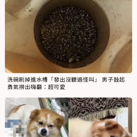
洗碗刷掉進水槽「發出沒聽過怪叫」 男子鼓起
勇氣撈出嗨翻：超可愛