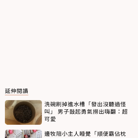
延伸閱讀
洗碗刷掉進水槽「發出沒聽過怪
叫」 男子鼓起勇氣撈出嗨翻：超
可愛
邊牧陪小主人睡覺「順便霸佔枕