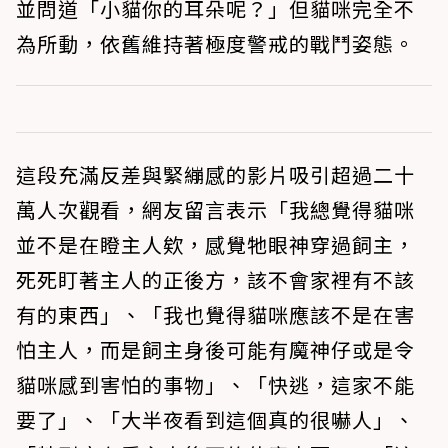
並問道「小貓你的耳朵呢？」但貓咪完全不
為所動，依舊維持著極度警戒的戰鬥姿態。
這段充滿反差與緊繃感的影片吸引超過二十
萬人次觀看，網友留言表示「我總覺得貓咪
並不是在瞪主人欸，感覺牠眼神穿過飼主，
死死盯著主人的正後方，該不會家裡有不該
有的東西」、「我也覺得貓咪應該不是在害
怕主人，而是飼主身後可能有魔神仔或是令
貓咪感到害怕的事物」、「快逃，這家不能
要了」、「大半夜看到這個真的很嚇人」、