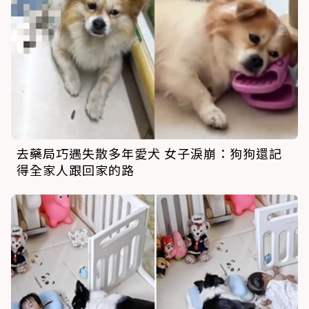
去藥局巧遇失散多年愛犬 女子淚崩：狗狗還記
得全家人跟回家的路