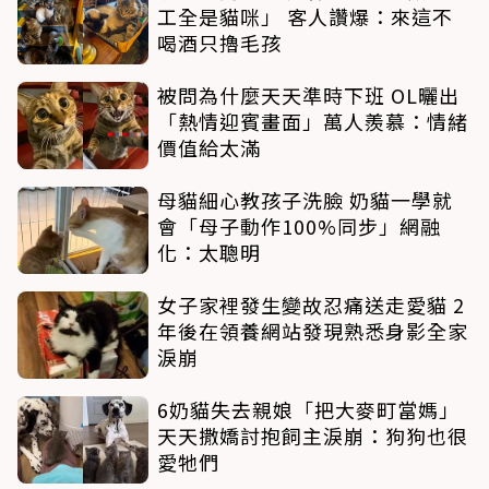
工全是貓咪」 客人讚爆：來這不
喝酒只擼毛孩
被問為什麼天天準時下班 OL曬出
「熱情迎賓畫面」萬人羨慕：情緒
價值給太滿
母貓細心教孩子洗臉 奶貓一學就
會「母子動作100%同步」網融
化：太聰明
女子家裡發生變故忍痛送走愛貓 2
年後在領養網站發現熟悉身影全家
淚崩
6奶貓失去親娘「把大麥町當媽」
天天撒嬌討抱飼主淚崩：狗狗也很
愛牠們