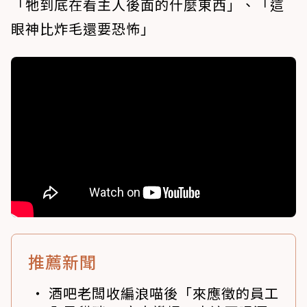
「牠到底在看主人後面的什麼東西」、「這
眼神比炸毛還要恐怖」
推薦新聞
酒吧老闆收編浪喵後「來應徵的員工