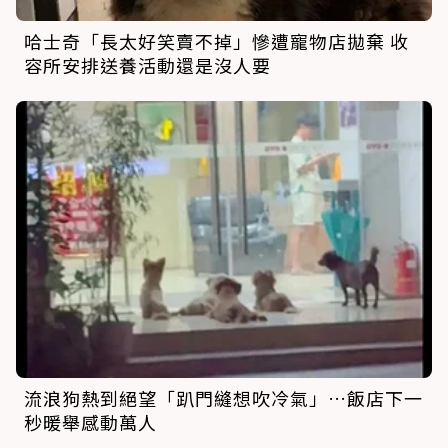
哈士奇「長太好笑賣不掉」慘遭寵物店拋棄 收
容所安排送養活動還是沒人要
流浪狗熱到絕望「趴門縫想吹冷氣」…飯店下一
秒暖舉感動萬人