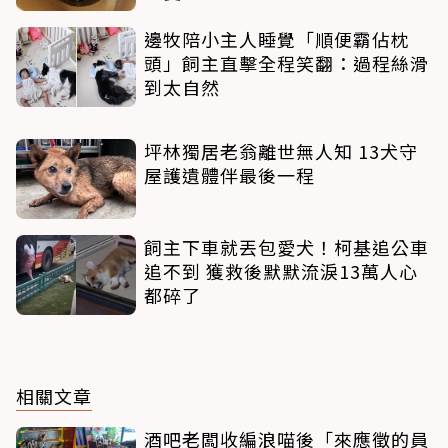
邊牧陪小主人睡覺「順便霸佔枕
頭」飼主直擊全程笑翻：過程絲滑
到太自然
坪林獨居老翁離世無人知 13犬守
屋護遺體伴最後一程
飼主下車就丟包愛犬！柯基追公車
追不到 獲救後默默流淚13萬人心
都碎了
相關文章
酒吧老闆收編浪喵後「來應徵的員