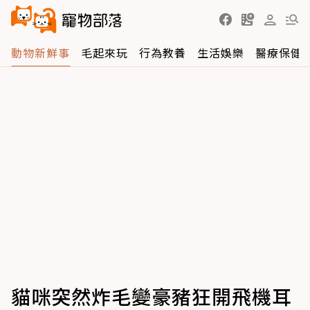
動物新鮮事
毛起來玩
行為教養
生活娛樂
醫療保健
貓咪突然炸毛變豪豬狂開飛機耳