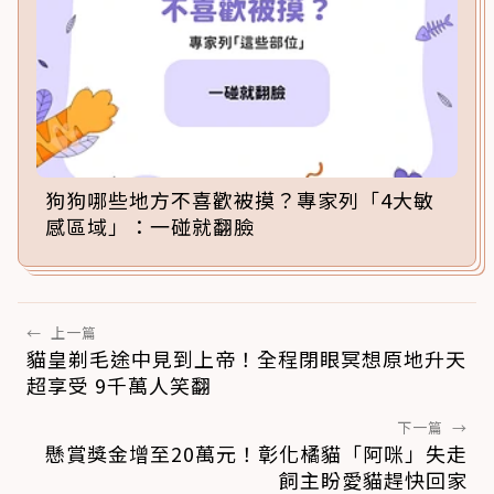
狗狗哪些地方不喜歡被摸？專家列「4大敏
感區域」：一碰就翻臉
←
上一篇
貓皇剃毛途中見到上帝！全程閉眼冥想原地升天
超享受 9千萬人笑翻
下一篇
→
懸賞獎金增至20萬元！彰化橘貓「阿咪」失走
飼主盼愛貓趕快回家