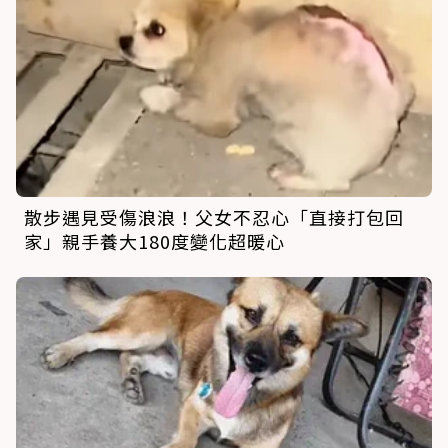
散步遇見受傷浪浪！父女不忍心「直接打包回
家」親手養大180度變化超暖心