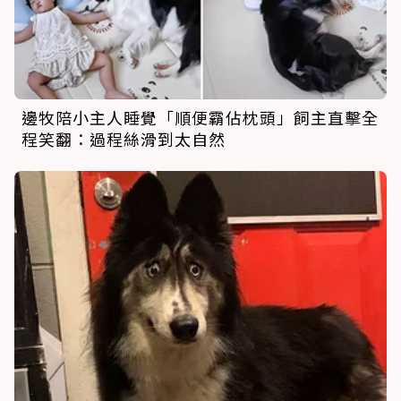
邊牧陪小主人睡覺「順便霸佔枕頭」飼主直擊全
程笑翻：過程絲滑到太自然