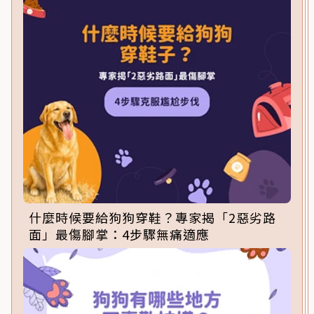
什麼時候要給狗狗穿鞋？專家揭「2惡劣路
面」最傷腳掌：4步驟無痛適應