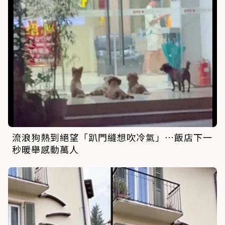
流浪狗熱到絕望「趴門縫想吹冷氣」…飯店下一
秒暖舉感動萬人