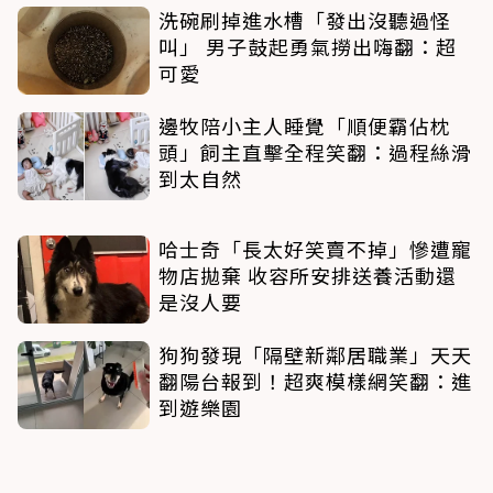
洗碗刷掉進水槽「發出沒聽過怪
叫」 男子鼓起勇氣撈出嗨翻：超
可愛
邊牧陪小主人睡覺「順便霸佔枕
頭」飼主直擊全程笑翻：過程絲滑
到太自然
哈士奇「長太好笑賣不掉」慘遭寵
物店拋棄 收容所安排送養活動還
是沒人要
狗狗發現「隔壁新鄰居職業」天天
翻陽台報到！超爽模樣網笑翻：進
到遊樂園