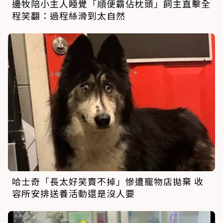
邊牧陪小主人睡覺「順便霸佔枕頭」飼主直擊全
程笑翻：過程絲滑到太自然
哈士奇「長太好笑賣不掉」慘遭寵物店拋棄 收
容所安排送養活動還是沒人要