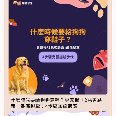
什麼時候要給狗狗穿鞋？專家揭「2惡劣路
面」最傷腳掌：4步驟無痛適應