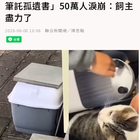
筆託孤遺書」50萬人淚崩：飼主
盡力了
2026-06-08 10:06
聯合新聞網／陳思翰