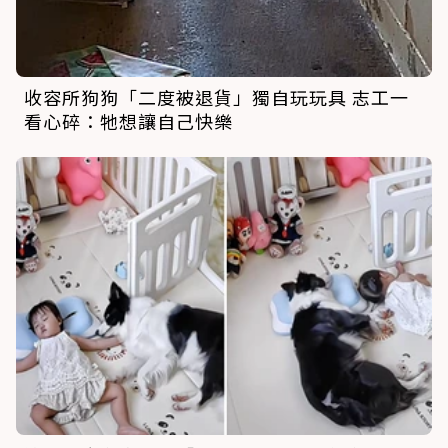
收容所狗狗「二度被退貨」獨自玩玩具 志工一
看心碎：牠想讓自己快樂