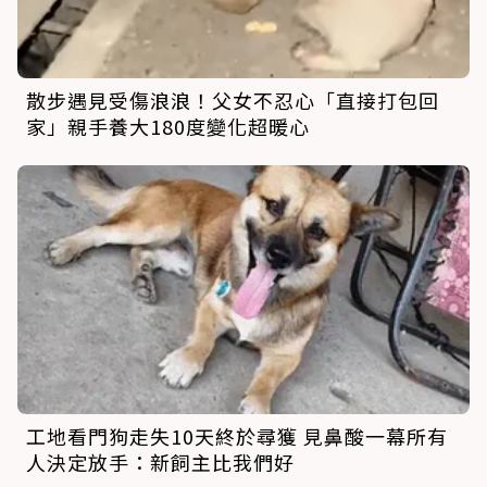
散步遇見受傷浪浪！父女不忍心「直接打包回
家」親手養大180度變化超暖心
工地看門狗走失10天終於尋獲 見鼻酸一幕所有
人決定放手：新飼主比我們好