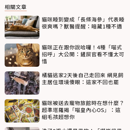
相關文章
貓咪睡到變成「長條海參」代表睡
很爽嗎？獸醫提醒：暗藏1種不適
貓咪正在跟你說哈囉！4種「喵式
招呼」大公開：鏟屎官看不懂太可
惜
橘貓逃家2天後自己走回來 網見飼
主居住環境傻眼：這家不回也罷
貓咪被送去寵物旅館時在想什麼？
超準塔羅揭「喵皇內心OS」：這
組毛孩超想你