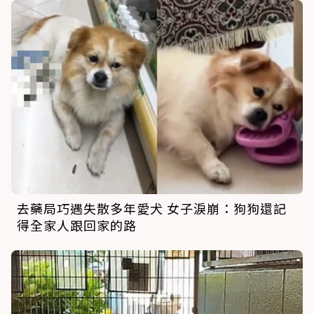
去藥局巧遇失散多年愛犬 女子淚崩：狗狗還記
得全家人跟回家的路