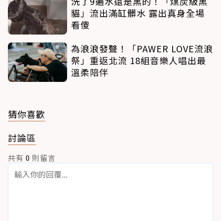
洗了9遍水還是黑的！「煤炭級黑
貓」流出滿缸髒水 露出真身全場
看傻
為浪浪發聲！「PAWER LOVE流浪
祭」重返北流 18組音樂人唱出最
溫柔陪伴
猜你喜歡
討論區
共有
0
則留言