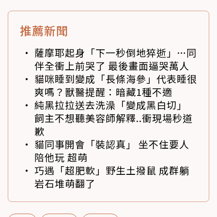
推薦新聞
薩摩耶起身「下一秒倒地猝逝」…同
伴全衝上前哭了 最後畫面逼哭萬人
貓咪睡到變成「長條海參」代表睡很
爽嗎？獸醫提醒：暗藏1種不適
純黑拉拉送去洗澡「變成黑白切」
飼主不想聽美容師解釋..衝現場秒道
歉
貓同事開會「裝認真」 坐不住要人
陪他玩 超萌
巧遇「超肥軟」野生土撥鼠 成群躺
岩石堆萌翻了