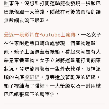
咪
事件，沒想到打開運輸籠後發現一張皺巴
巴紙條跟一大筆錢，隱藏在背後的真相卻讓
無數網友流下眼淚。
最近一段影片在Youtube上瘋傳
，一名女子
在住家附近巷口轉角處發現一個寵物運輸
籠，籠子上面還蓋著紙箱，看起來就是有人
惡意棄養寵物。女子立刻將運輸籠打開觀察
狀況，發現籠內裝著一隻外表乾淨、眼神溫
順的白底
虎斑貓
，身旁還放著乾淨的貓碗，
箱子裡鋪滿了貓糧、一大筆錢以及一封用皺
巴巴紙張寫下的親筆信。