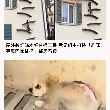
屋外牆釘滿木條直通三樓 竟是飼主打造「貓咪
專屬回家捷徑」鄰居看傻