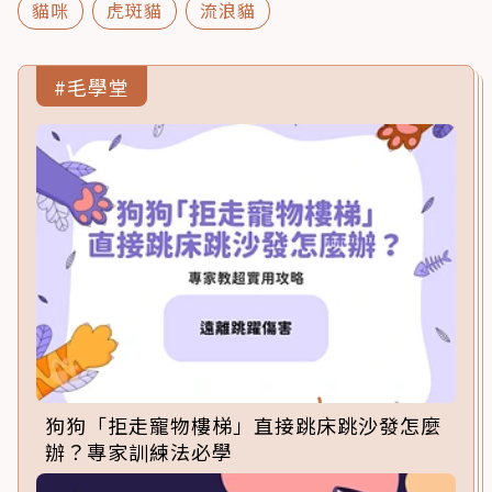
貓咪
虎斑貓
流浪貓
#毛學堂
狗狗「拒走寵物樓梯」直接跳床跳沙發怎麼
辦？專家訓練法必學