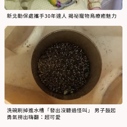
新北動保處攜手30年達人 揭祕寵物鳥療癒魅力
洗碗刷掉進水槽「發出沒聽過怪叫」 男子鼓起
勇氣撈出嗨翻：超可愛