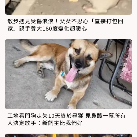
散步遇見受傷浪浪！父女不忍心「直接打包回
家」親手養大180度變化超暖心
工地看門狗走失10天終於尋獲 見鼻酸一幕所有
人決定放手：新飼主比我們好