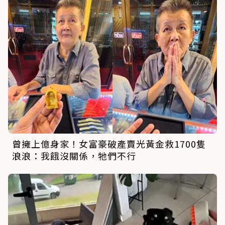
曾擁上億身家！女富豪破產賣光黃金救1700隻
浪浪：我餓沒關係，牠們不行