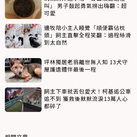
叫」 男子鼓起勇氣撈出嗨翻：超
可愛
邊牧陪小主人睡覺「順便霸佔枕
頭」飼主直擊全程笑翻：過程絲滑
到太自然
坪林獨居老翁離世無人知 13犬守
屋護遺體伴最後一程
飼主下車就丟包愛犬！柯基追公車
追不到 獲救後默默流淚13萬人心
都碎了
相關文章