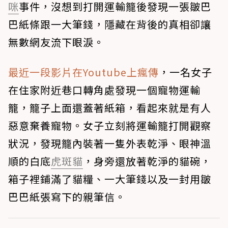
咪
事件，沒想到打開運輸籠後發現一張皺巴
巴紙條跟一大筆錢，隱藏在背後的真相卻讓
無數網友流下眼淚。
最近一段影片在Youtube上瘋傳
，一名女子
在住家附近巷口轉角處發現一個寵物運輸
籠，籠子上面還蓋著紙箱，看起來就是有人
惡意棄養寵物。女子立刻將運輸籠打開觀察
狀況，發現籠內裝著一隻外表乾淨、眼神溫
順的白底
虎斑貓
，身旁還放著乾淨的貓碗，
箱子裡鋪滿了貓糧、一大筆錢以及一封用皺
巴巴紙張寫下的親筆信。