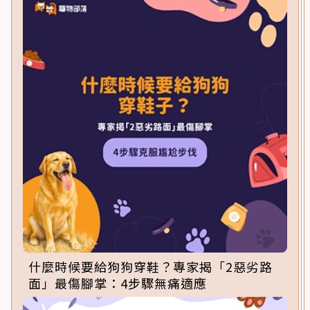
什麼時候要給狗狗穿鞋？專家揭「2惡劣路
面」最傷腳掌：4步驟無痛適應