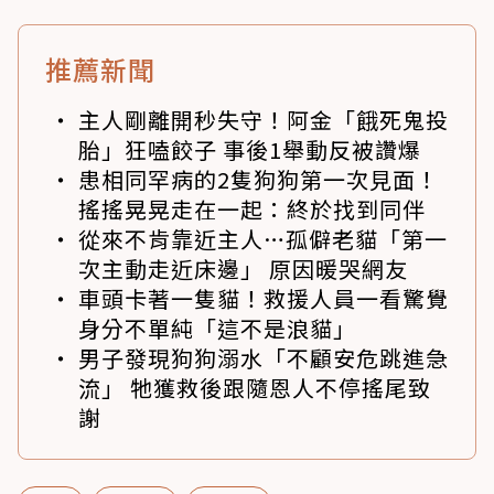
推薦新聞
主人剛離開秒失守！阿金「餓死鬼投
胎」狂嗑餃子 事後1舉動反被讚爆
患相同罕病的2隻狗狗第一次見面！
搖搖晃晃走在一起：終於找到同伴
從來不肯靠近主人…孤僻老貓「第一
次主動走近床邊」 原因暖哭網友
車頭卡著一隻貓！救援人員一看驚覺
身分不單純「這不是浪貓」
男子發現狗狗溺水「不顧安危跳進急
流」 牠獲救後跟隨恩人不停搖尾致
謝