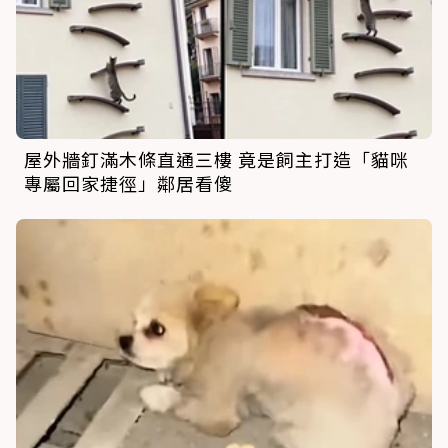
屋外牆釘滿木條直通三樓 竟是飼主打造「貓咪
專屬回家捷徑」鄰居看傻