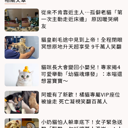
從來不肯靠近主人…孤僻老貓「第
一次主動走近床邊」 原因暖哭網
友
貓皇剃毛途中見到上帝！全程閉眼
冥想原地升天超享受 9千萬人笑翻
貓咪長大會變回小嬰兒！專家揭4
可愛舉動「幼貓魂爆發」：本喵還
想當寶寶～
阿嬤有了新歡！橘貓專屬VIP座位
被搶走 死亡凝視笑翻百萬人
小奶貓怕人躲車底下！女子緊急送