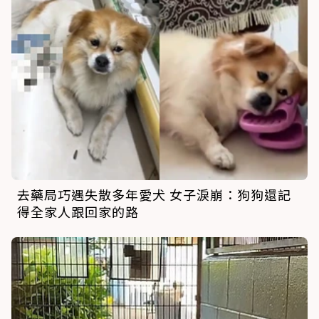
去藥局巧遇失散多年愛犬 女子淚崩：狗狗還記
得全家人跟回家的路