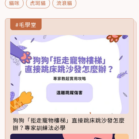
貓咪
虎斑貓
流浪貓
#毛學堂
狗狗「拒走寵物樓梯」直接跳床跳沙發怎麼
辦？專家訓練法必學