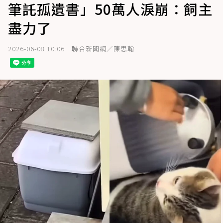
筆託孤遺書」50萬人淚崩：飼主
盡力了
2026-06-08 10:06
聯合新聞網／陳思翰