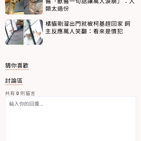
醫「獸醫一句話讓萬人淚崩」：人
類太過份
橘貓剛溜出門就被柯基趕回家 飼
主反應萬人笑翻：看來是慣犯
猜你喜歡
討論區
共有
0
則留言