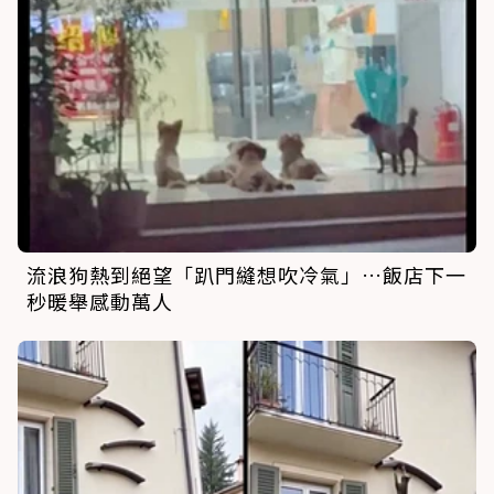
流浪狗熱到絕望「趴門縫想吹冷氣」…飯店下一
秒暖舉感動萬人