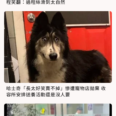
程笑翻：過程絲滑到太自然
哈士奇「長太好笑賣不掉」慘遭寵物店拋棄 收
容所安排送養活動還是沒人要