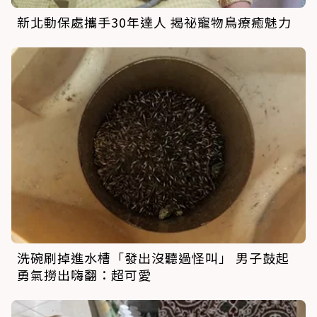
新北動保處攜手30年達人 揭祕寵物鳥療癒魅力
洗碗刷掉進水槽「發出沒聽過怪叫」 男子鼓起
勇氣撈出嗨翻：超可愛