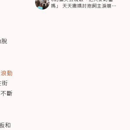
媽」 天天撒嬌討抱飼主淚崩：
狗狗也很愛牠們
助脫
流浪動
在街
正不斷
板和