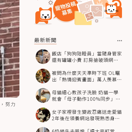
最新新聞
飯店「狗狗陪睡員」當隨身管家
還有罐罐小費 訂房搶破頭網友
卻戰翻了
被問為什麼天天準時下班 OL曬
出「熱情迎賓畫面」萬人羨慕：
情緒價值給太滿
母貓細心教孩子洗臉 奶貓一學
就會「母子動作100%同步」網
，努力
融化：太聰明
女子家裡發生變故忍痛送走愛貓
2年後在領養網站發現熟悉身影
全家淚崩
6奶貓失去親娘「把大麥町當