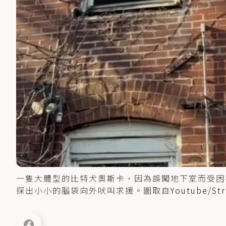
一隻大體型的比特犬奧斯卡，因為誤闖地下室而受困
探出小小的腦袋向外吠叫求援。圖取自
Youtube/Str