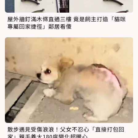
屋外牆釘滿木條直通三樓 竟是飼主打造「貓咪
專屬回家捷徑」鄰居看傻
散步遇見受傷浪浪！父女不忍心「直接打包回
家」親手養大180度變化超暖心