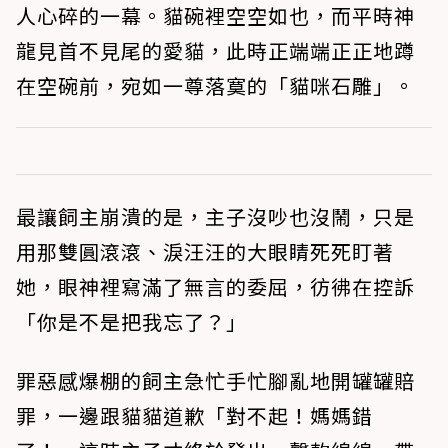
人心碎的一幕。貓碗裡空空如也，而平時神
龍見首不見尾的愛貓，此時正端端正正地蹲
在空碗前，宛如一尊落寞的「貓咪石雕」。
最讓飼主崩潰的是，主子沒吵也沒鬧，只是
用那雙圓滾滾、淚汪汪的大眼睛死死盯著
她，眼神裡寫滿了無言的委屈，彷彿在控訴
「你是不是把我忘了？」
罪惡感爆棚的飼主急忙手忙腳亂地開罐罐賠
罪，一邊跟貓貓道歉「對不起！媽媽錯