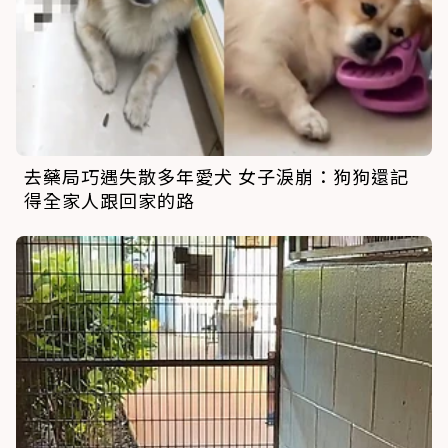
去藥局巧遇失散多年愛犬 女子淚崩：狗狗還記
得全家人跟回家的路