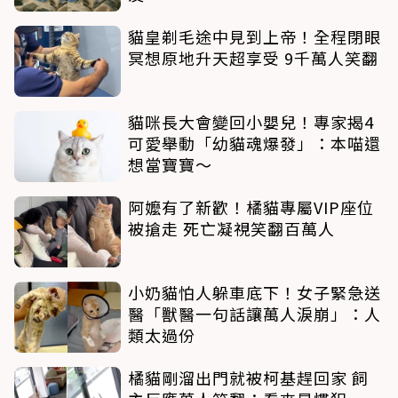
貓皇剃毛途中見到上帝！全程閉眼
冥想原地升天超享受 9千萬人笑翻
貓咪長大會變回小嬰兒！專家揭4
可愛舉動「幼貓魂爆發」：本喵還
想當寶寶～
阿嬤有了新歡！橘貓專屬VIP座位
被搶走 死亡凝視笑翻百萬人
小奶貓怕人躲車底下！女子緊急送
醫「獸醫一句話讓萬人淚崩」：人
類太過份
橘貓剛溜出門就被柯基趕回家 飼