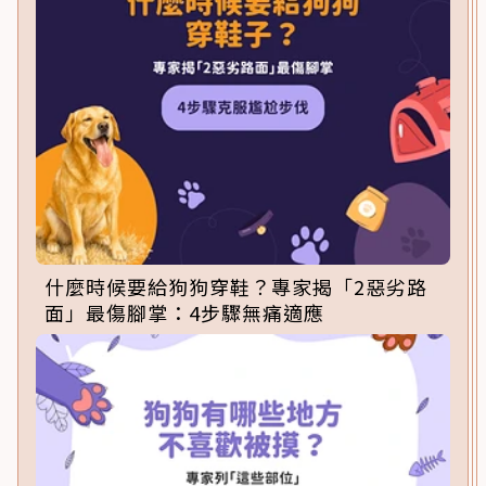
什麼時候要給狗狗穿鞋？專家揭「2惡劣路
面」最傷腳掌：4步驟無痛適應