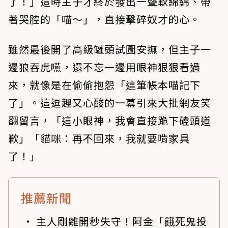
了！」這時主子才終於發出一聲軟綿綿、帶
著哭腔的「喵～」，直接擊碎奴才的心。
雖然最後開了高級罐頭試圖安撫，但主子一
邊狼吞虎嚥，還不忘一邊用眼神狠狠看過
來，就像是在偷偷抱怨「這筆帳本喵記下
了」。這逗趣又心酸的一幕引來大批網友笑
翻留言，「這小眼神，我會直接跪下磕頭道
歉」「貓咪：再不回來，我就要啃家具
了！」
推薦新聞
主人剛離開秒失守！阿金「餓死鬼投