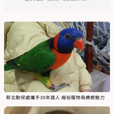
新北動保處攜手30年達人 揭祕寵物鳥療癒魅力