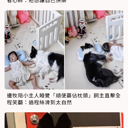
看心碎：牠想讓自己快樂
邊牧陪小主人睡覺「順便霸佔枕頭」飼主直擊全
程笑翻：過程絲滑到太自然