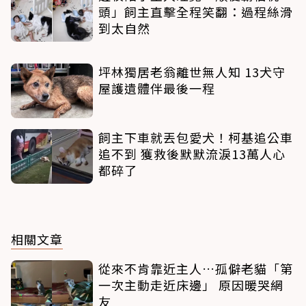
頭」飼主直擊全程笑翻：過程絲滑
到太自然
坪林獨居老翁離世無人知 13犬守
屋護遺體伴最後一程
飼主下車就丟包愛犬！柯基追公車
追不到 獲救後默默流淚13萬人心
都碎了
相關文章
從來不肯靠近主人…孤僻老貓「第
一次主動走近床邊」 原因暖哭網
友