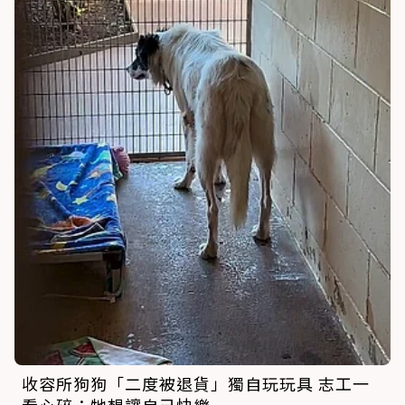
收容所狗狗「二度被退貨」獨自玩玩具 志工一