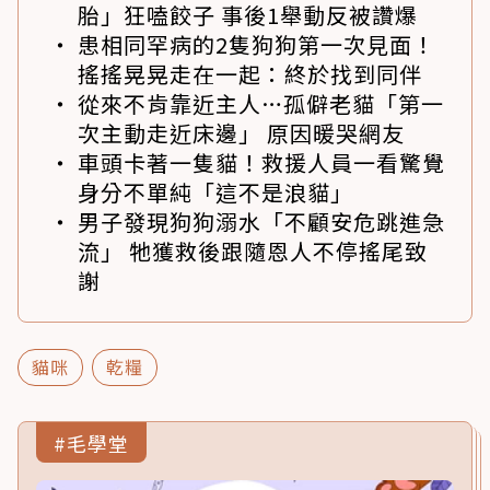
胎」狂嗑餃子 事後1舉動反被讚爆
患相同罕病的2隻狗狗第一次見面！
搖搖晃晃走在一起：終於找到同伴
從來不肯靠近主人…孤僻老貓「第一
次主動走近床邊」 原因暖哭網友
車頭卡著一隻貓！救援人員一看驚覺
身分不單純「這不是浪貓」
男子發現狗狗溺水「不顧安危跳進急
流」 牠獲救後跟隨恩人不停搖尾致
謝
貓咪
乾糧
#毛學堂