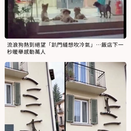
流浪狗熱到絕望「趴門縫想吹冷氣」…飯店下一
秒暖舉感動萬人