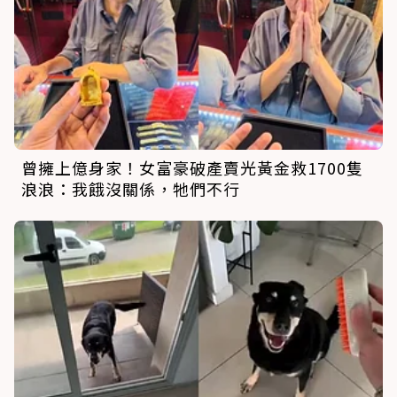
曾擁上億身家！女富豪破產賣光黃金救1700隻
浪浪：我餓沒關係，牠們不行