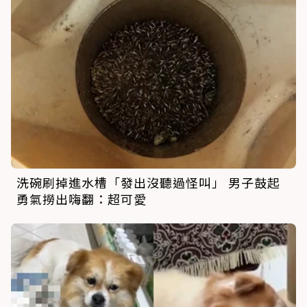
洗碗刷掉進水槽「發出沒聽過怪叫」 男子鼓起
勇氣撈出嗨翻：超可愛