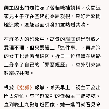
飼主因出門匆忙忘了替貓咪補飼料，晚間返
家見主子守在空碗前委屈凝視，只好趕緊開
罐道歉，逗趣畫面引發網友熱烈共鳴。
在許多人的印象中，高傲的
貓咪
總是對奴才
愛理不理。但只要遇上「這件事」，再高冷
的女王也會瞬間破防。近日一位貓奴在網路
上分享了自己的「罪惡經歷」，意外引來無
數貓奴共鳴。
根據
《搜狐》
報導，某天早上，飼主因為出
門太匆忙，忘了幫家裡的傲嬌主子補乾乾。
直到晚上九點加班回家，她一進門就看見令