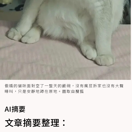
傲嬌的貓咪面對空了一整天的飯碗，沒有瘋狂拆家也沒有大聲
嚎叫，只是安靜地蹲在原地。圖取自
搜狐
AI摘要
文章摘要整理：