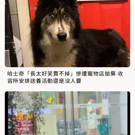
哈士奇「長太好笑賣不掉」慘遭寵物店拋棄 收
容所安排送養活動還是沒人要