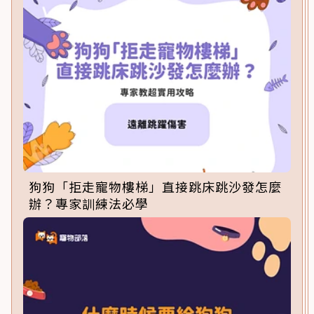
狗狗「拒走寵物樓梯」直接跳床跳沙發怎麼
辦？專家訓練法必學