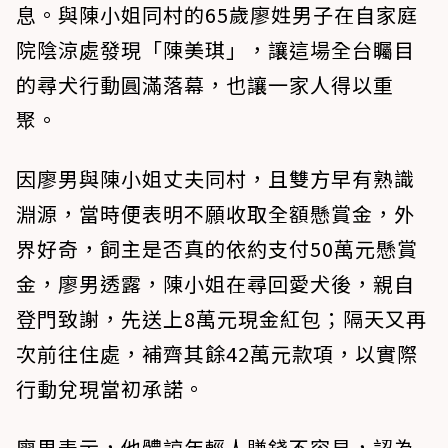
息。與陳小姐同村的65歲廖姓男子在自家庭
院陰涼處發現「陳美琪」，讓這場全台矚目
的尋犬行動圓滿落幕，也讓一家人得以重
聚。
因廖男與陳小姐丈夫同村，且雙方早有熟識
淵源，當時便表明不願收取全額懸賞金，外
界好奇，飼主是否真的依約支付50萬元懸賞
金，廖男透露，陳小姐在尋回愛犬後，親自
登門致謝，先送上8萬元現金紅包；隔天又再
次前往住處，補齊其餘42萬元款項，以實際
行動兌現當初承諾。
廖男表示，他體諒年輕人賺錢不容易，認為