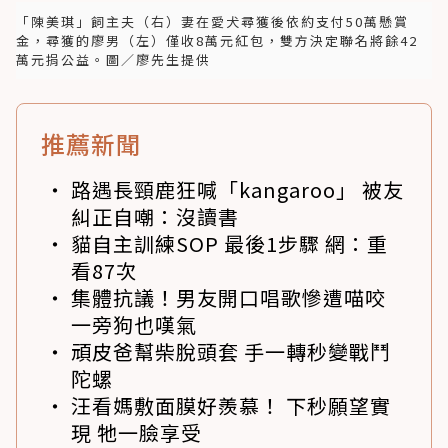
「陳美琪」飼主夫（右）妻在愛犬尋獲後依約支付50萬懸賞
金，尋獲的廖男（左）僅收8萬元紅包，雙方決定聯名將餘42
萬元捐公益。圖／廖先生提供
推薦新聞
路遇長頸鹿狂喊「kangaroo」 被友
糾正自嘲：沒讀書
貓自主訓練SOP 最後1步驟 網：重
看87次
集體抗議！男友開口唱歌慘遭喵咬
一旁狗也嘆氣
頑皮爸幫柴脫頭套 手一轉秒變戰鬥
陀螺
汪看媽敷面膜好羨慕！ 下秒願望實
現 牠一臉享受