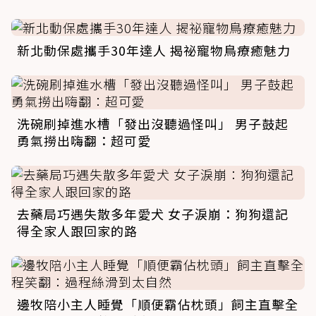
新北動保處攜手30年達人 揭祕寵物鳥療癒魅力
洗碗刷掉進水槽「發出沒聽過怪叫」 男子鼓起
勇氣撈出嗨翻：超可愛
去藥局巧遇失散多年愛犬 女子淚崩：狗狗還記
得全家人跟回家的路
邊牧陪小主人睡覺「順便霸佔枕頭」飼主直擊全