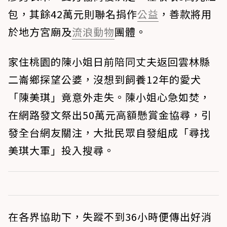
包，其餘42萬元則聯名捐作
公益
，善款將用
於地方宮廟及
流浪動物
團體。
家住桃園的陳小姐日前陪同丈夫返回雲林縣
二崙鄉探望公婆，沒想到飼養12年的愛犬
「陳美琪」竟意外走失。陳小姐心急如焚，
在網路發文祭出50萬元高額懸賞金協尋，引
發全台網友關注，大批民眾自發組成「尋找
美琪大軍」投入搜尋。
在各界協助下，失蹤不到36小時便傳出好消