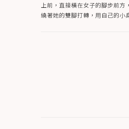
上前，直接橫在女子的腳步前方
繞著她的雙腳打轉，用自己的小