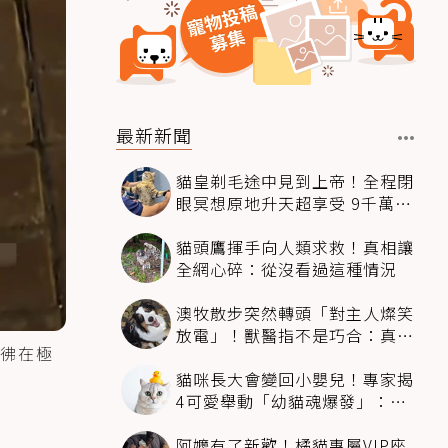
最新新聞
貓皇剃毛途中見到上帝！全程閉
眼冥想原地升天超享受 9千萬人
笑翻
貓頭鷹揮手向人類求救！真相讓
全網心碎：從沒看過這種情況
澳牧散步突然轉頭「對主人燦笑
放電」！獸醫指不是巧合：真相
彿在極
超窩心
貓咪長大會變回小嬰兒！專家揭
4可愛舉動「幼貓魂爆發」：本
喵還想當寶寶～
阿嬤有了新歡！橘貓專屬VIP座