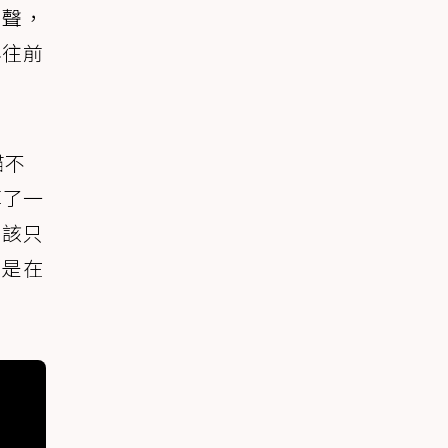
叫聲，
再往前
貓不
掉了一
應該只
這是在