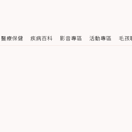
醫療保健
疾病百科
影音專區
活動專區
毛孩