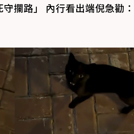
死守攔路」 內行看出端倪急勸