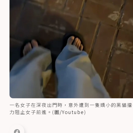
一名女子在深夜出門時，意外遭到一隻嬌小的黑貓擋
力阻止女子前進。(
圖/Youtube
)