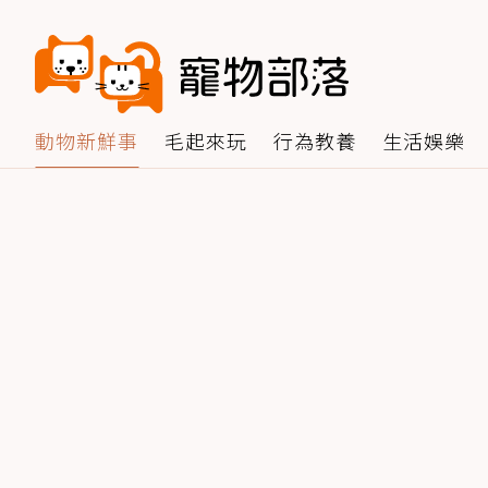
動物新鮮事
毛起來玩
行為教養
生活娛樂