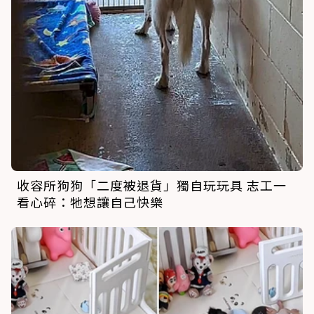
收容所狗狗「二度被退貨」獨自玩玩具 志工一
看心碎：牠想讓自己快樂