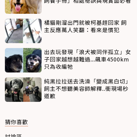
飼養手冊」相處祕訣與現實面必看
橘貓剛溜出門就被柯基趕回家 飼
主反應萬人笑翻：看來是慣犯
出去玩發現「浪犬被同伴孤立」女
子回家越想越難過...飆車4500km
只為收編牠
純黑拉拉送去洗澡「變成黑白切」
飼主不想聽美容師解釋..衝現場秒
道歉
猜你喜歡
討論區