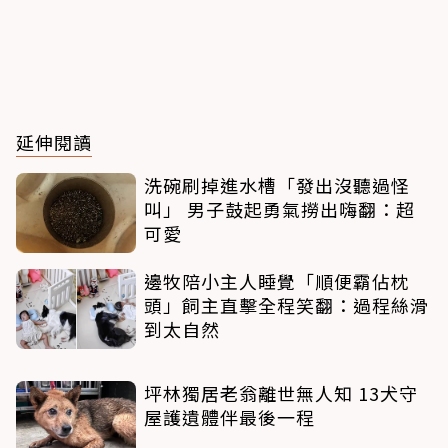
延伸閱讀
洗碗刷掉進水槽「發出沒聽過怪
叫」 男子鼓起勇氣撈出嗨翻：超
可愛
邊牧陪小主人睡覺「順便霸佔枕
頭」飼主直擊全程笑翻：過程絲滑
到太自然
坪林獨居老翁離世無人知 13犬守
屋護遺體伴最後一程