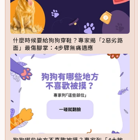
什麼時候要給狗狗穿鞋？專家揭「2惡劣路
面」最傷腳掌：4步驟無痛適應
狗狗哪些地方不喜歡被摸？專家列「4大敏