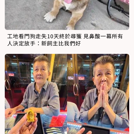
工地看門狗走失10天終於尋獲 見鼻酸一幕所有
人決定放手：新飼主比我們好