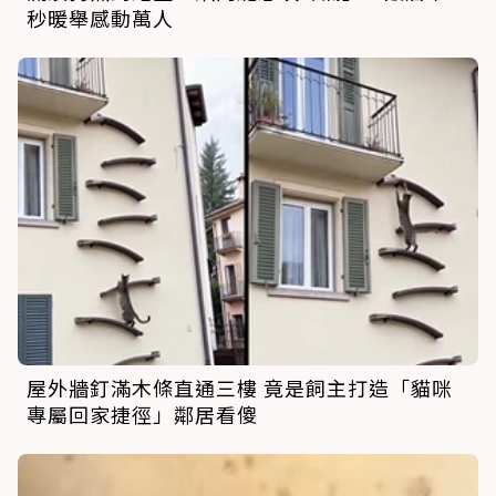
秒暖舉感動萬人
屋外牆釘滿木條直通三樓 竟是飼主打造「貓咪
專屬回家捷徑」鄰居看傻