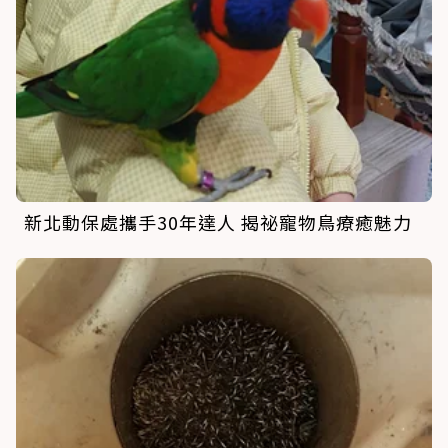
新北動保處攜手30年達人 揭祕寵物鳥療癒魅力