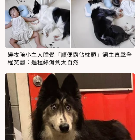
邊牧陪小主人睡覺「順便霸佔枕頭」飼主直擊全
程笑翻：過程絲滑到太自然