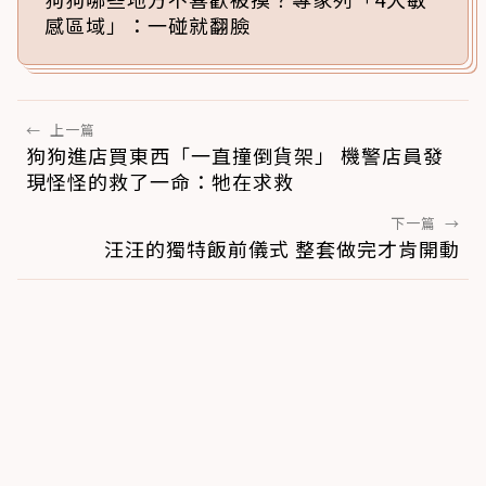
感區域」：一碰就翻臉
←
上一篇
狗狗進店買東西「一直撞倒貨架」 機警店員發
現怪怪的救了一命：牠在求救
下一篇
→
汪汪的獨特飯前儀式 整套做完才肯開動