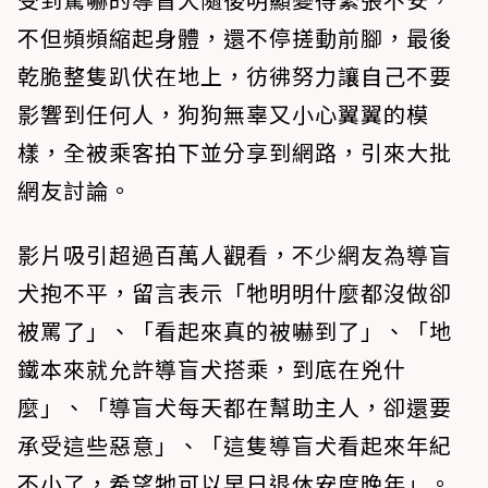
不但頻頻縮起身體，還不停搓動前腳，最後
乾脆整隻趴伏在地上，彷彿努力讓自己不要
影響到任何人，狗狗無辜又小心翼翼的模
樣，全被乘客拍下並分享到網路，引來大批
網友討論。
影片吸引超過百萬人觀看，不少網友為導盲
犬抱不平，留言表示「牠明明什麼都沒做卻
被罵了」、「看起來真的被嚇到了」、「地
鐵本來就允許導盲犬搭乘，到底在兇什
麼」、「導盲犬每天都在幫助主人，卻還要
承受這些惡意」、「這隻導盲犬看起來年紀
不小了，希望牠可以早日退休安度晚年」。