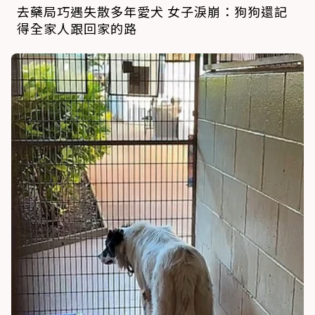
去藥局巧遇失散多年愛犬 女子淚崩：狗狗還記
得全家人跟回家的路