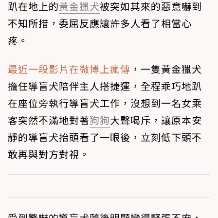
趴在地上的
黃金獵犬
被突如其來的惡意嚇到
不知所措，委屈反應讓許多人看了相當心
疼。
最近一段影片在微博上瘋傳
，一隻黃金獵犬
擔任導盲犬陪伴主人搭捷運，全程乖巧地趴
在座位旁執行導盲犬工作，沒想到一名女乘
客突然不滿地對著
狗狗
大聲喝斥，讓原本安
靜的導盲犬抬頭看了一眼後，立刻低下頭不
敢再與對方對視。
受到驚嚇的導盲犬隨後明顯變得緊張不安，