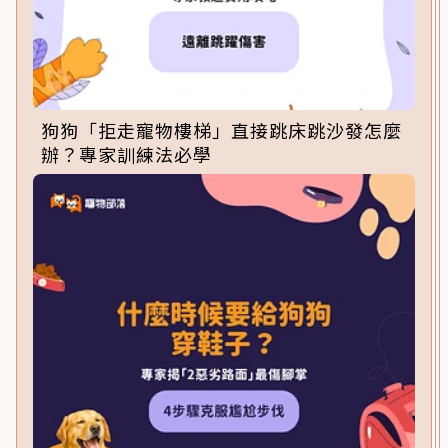
狗狗「拒走寵物樓梯」直接跳床跳沙發怎麼
辦？專家訓練法必學