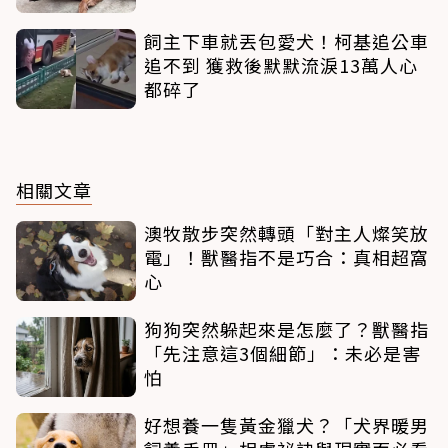
飼主下車就丟包愛犬！柯基追公車
追不到 獲救後默默流淚13萬人心
都碎了
相關文章
澳牧散步突然轉頭「對主人燦笑放
電」！獸醫指不是巧合：真相超窩
心
狗狗突然躲起來是怎麼了？獸醫指
「先注意這3個細節」：未必是害
怕
好想養一隻黃金獵犬？「犬界暖男