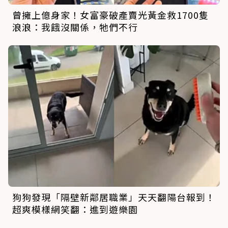
曾擁上億身家！女富豪破產賣光黃金救1700隻
浪浪：我餓沒關係，牠們不行
狗狗發現「隔壁新鄰居職業」天天翻陽台報到！
超爽模樣網笑翻：進到遊樂園