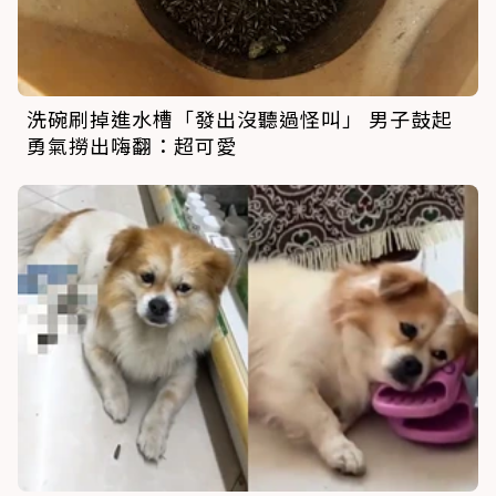
洗碗刷掉進水槽「發出沒聽過怪叫」 男子鼓起
勇氣撈出嗨翻：超可愛