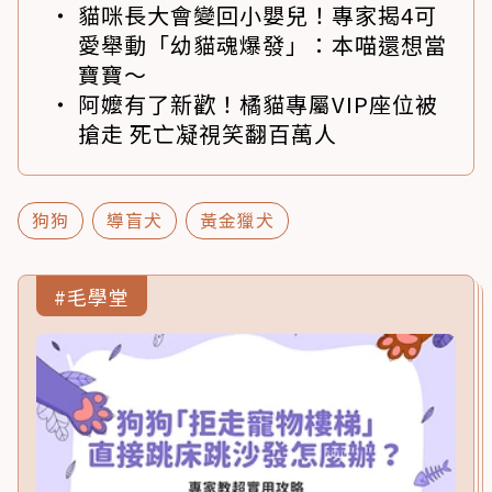
貓咪長大會變回小嬰兒！專家揭4可
愛舉動「幼貓魂爆發」：本喵還想當
寶寶～
阿嬤有了新歡！橘貓專屬VIP座位被
搶走 死亡凝視笑翻百萬人
狗狗
導盲犬
黃金獵犬
#毛學堂