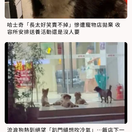
哈士奇「長太好笑賣不掉」慘遭寵物店拋棄 收
容所安排送養活動還是沒人要
流浪狗熱到絕望「趴門縫想吹冷氣」…飯店下一