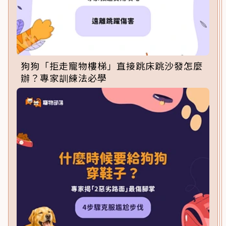
狗狗「拒走寵物樓梯」直接跳床跳沙發怎麼
辦？專家訓練法必學