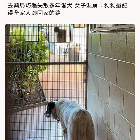
去藥局巧遇失散多年愛犬 女子淚崩：狗狗還記
得全家人跟回家的路