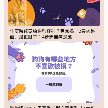
什麼時候要給狗狗穿鞋？專家揭「2惡劣路
面」最傷腳掌：4步驟無痛適應
狗狗哪些地方不喜歡被摸？專家列「4大敏