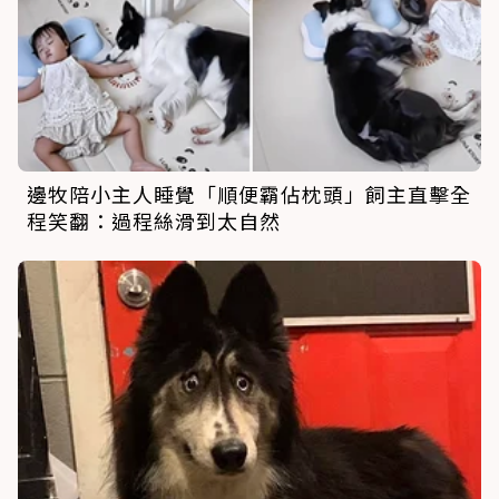
邊牧陪小主人睡覺「順便霸佔枕頭」飼主直擊全
程笑翻：過程絲滑到太自然