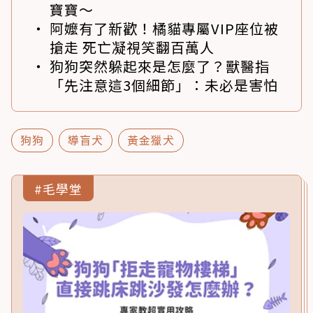
寶寶～
阿嬤有了新歡！橘貓專屬VIP座位被
搶走 死亡凝視笑翻百萬人
狗狗突然躲起來是怎麼了？獸醫指
「先注意這3個細節」：未必是害怕
狗狗
導盲犬
黃金獵犬
#毛學堂