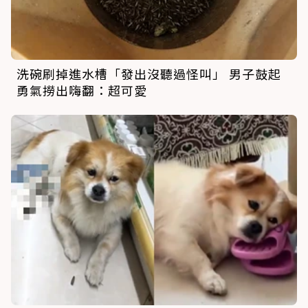
洗碗刷掉進水槽「發出沒聽過怪叫」 男子鼓起
勇氣撈出嗨翻：超可愛