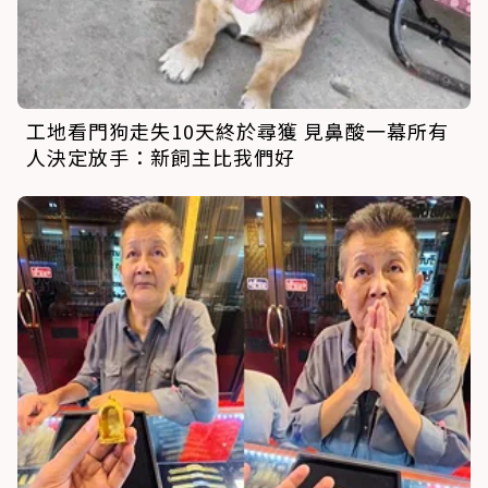
工地看門狗走失10天終於尋獲 見鼻酸一幕所有
人決定放手：新飼主比我們好