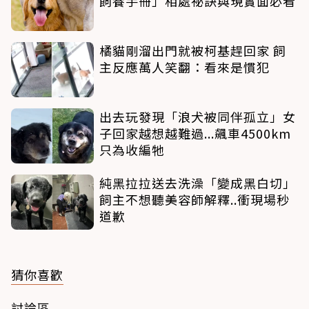
飼養手冊」相處祕訣與現實面必看
橘貓剛溜出門就被柯基趕回家 飼
主反應萬人笑翻：看來是慣犯
出去玩發現「浪犬被同伴孤立」女
子回家越想越難過...飆車4500km
只為收編牠
純黑拉拉送去洗澡「變成黑白切」
飼主不想聽美容師解釋..衝現場秒
道歉
猜你喜歡
討論區