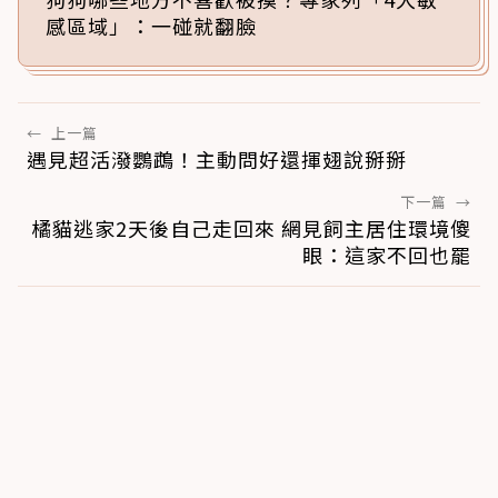
感區域」：一碰就翻臉
←
上一篇
遇見超活潑鸚鵡！主動問好還揮翅說掰掰
下一篇
→
橘貓逃家2天後自己走回來 網見飼主居住環境傻
眼：這家不回也罷