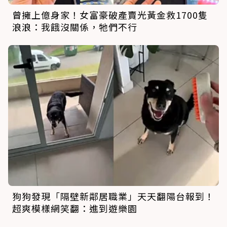
曾擁上億身家！女富豪破產賣光黃金救1700隻
浪浪：我餓沒關係，牠們不行
狗狗發現「隔壁新鄰居職業」天天翻陽台報到！
超爽模樣網笑翻：進到遊樂園