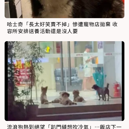
哈士奇「長太好笑賣不掉」慘遭寵物店拋棄 收
容所安排送養活動還是沒人要
流浪狗熱到絕望「趴門縫想吹冷氣」…飯店下一