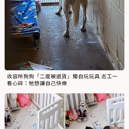
收容所狗狗「二度被退貨」獨自玩玩具 志工一
看心碎：牠想讓自己快樂