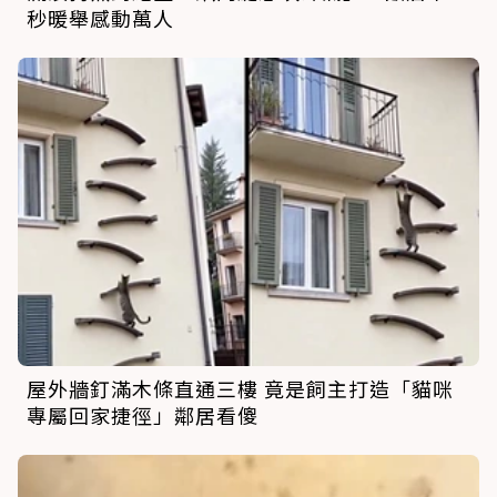
秒暖舉感動萬人
屋外牆釘滿木條直通三樓 竟是飼主打造「貓咪
專屬回家捷徑」鄰居看傻