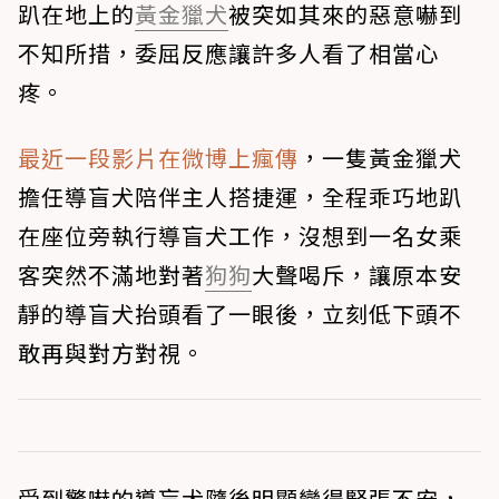
趴在地上的
黃金獵犬
被突如其來的惡意嚇到
不知所措，委屈反應讓許多人看了相當心
疼。
最近一段影片在微博上瘋傳
，一隻黃金獵犬
擔任導盲犬陪伴主人搭捷運，全程乖巧地趴
在座位旁執行導盲犬工作，沒想到一名女乘
客突然不滿地對著
狗狗
大聲喝斥，讓原本安
靜的導盲犬抬頭看了一眼後，立刻低下頭不
敢再與對方對視。
受到驚嚇的導盲犬隨後明顯變得緊張不安，