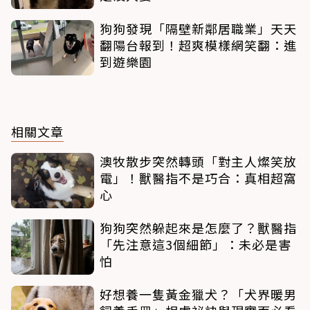
狗狗發現「隔壁新鄰居職業」天天
翻陽台報到！超爽模樣網笑翻：進
到遊樂園
相關文章
澳牧散步突然轉頭「對主人燦笑放
電」！獸醫指不是巧合：真相超窩
心
狗狗突然躲起來是怎麼了？獸醫指
「先注意這3個細節」：未必是害
怕
好想養一隻黃金獵犬？「犬界暖男