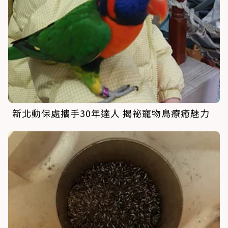
新北動保處攜手30年達人 揭祕寵物鳥療癒魅力