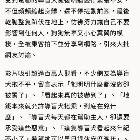
不但頻頻縮起身體，還不停搓動前腳，最後
乾脆整隻趴伏在地上，彷彿努力讓自己不要
影響到任何人，狗狗無辜又小心翼翼的模
樣，全被乘客拍下並分享到網路，引來大批
網友討論。
影片吸引超過百萬人觀看，不少網友為導盲
犬抱不平，留言表示「牠明明什麼都沒做卻
被罵了」、「看起來真的被嚇到了」、「地
鐵本來就允許導盲犬搭乘，到底在兇什
麼」、「導盲犬每天都在幫助主人，卻還要
承受這些惡意」、「這隻導盲犬看起來年紀
不小了，希望牠可以早日退休安度晚年」。