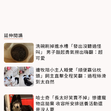
延伸閱讀
洗碗刷掉進水槽「發出沒聽過怪
叫」 男子鼓起勇氣撈出嗨翻：超
可愛
邊牧陪小主人睡覺「順便霸佔枕
頭」飼主直擊全程笑翻：過程絲滑
到太自然
哈士奇「長太好笑賣不掉」慘遭寵
物店拋棄 收容所安排送養活動還
是沒人要