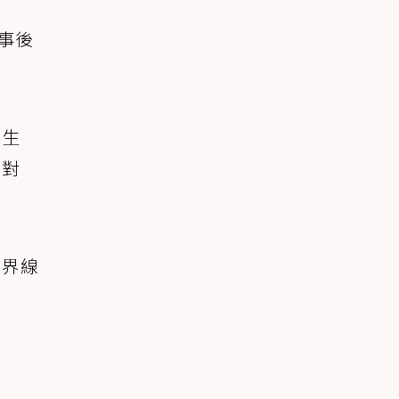
事後
。
護生
不對
的界線