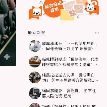
最新新聞
薩摩耶起身「下一秒倒地猝逝」
…同伴全衝上前哭了 最後畫面
逼哭萬人
貓咪睡到變成「長條海參」代表
睡很爽嗎？獸醫提醒：暗藏1種
不適
純黑拉拉送去洗澡「變成黑白
切」 飼主不想聽美容師解釋..衝
現場秒道歉
貓同事開會「裝認真」 坐不住
要人陪他玩 超萌
巧遇「超肥軟」野生土撥鼠 成