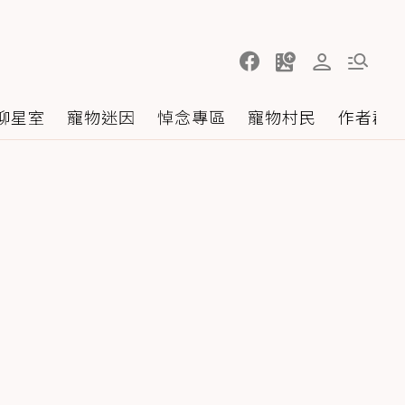
聊星室
寵物迷因
悼念專區
寵物村民
作者群