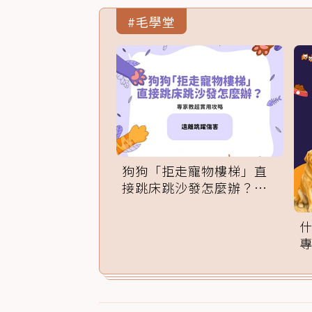
#毛學堂
狗狗「拒走寵物樓梯」直
接跳床跳沙發怎麼辦？專
家訓練法必學