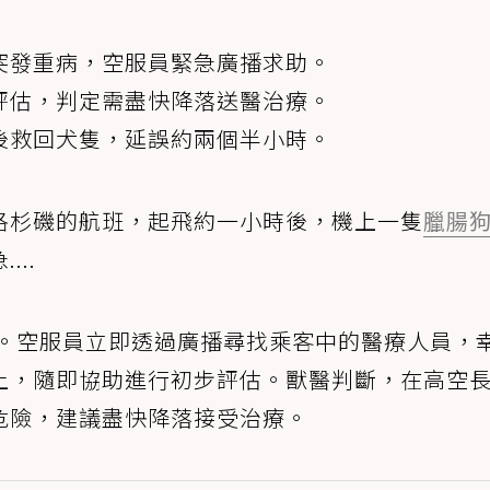
突發重病，空服員緊急廣播求助。
評估，判定需盡快降落送醫治療。
後救回犬隻，延誤約兩個半小時。
洛杉磯的航班，起飛約一小時後，機上一隻
臘腸
..
。空服員立即透過廣播尋找乘客中的醫療人員，
上，隨即協助進行初步評估。獸醫判斷，在高空
危險，建議盡快降落接受治療。