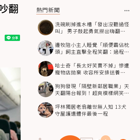
吵翻
熱門新聞
洗碗刷掉進水槽「發出沒聽過怪
叫」 男子鼓起勇氣撈出嗨翻：
超可愛
邊牧陪小主人睡覺「順便霸佔枕
頭」飼主直擊全程笑翻：過程絲
滑到太自然
哈士奇「長太好笑賣不掉」慘遭
寵物店拋棄 收容所安排送養活
動還是沒人要
狗狗發現「隔壁新鄰居職業」天
天翻陽台報到！超爽模樣網笑
翻：進到遊樂園
坪林獨居老翁離世無人知 13犬
守屋護遺體伴最後一程