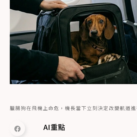
臘腸狗在飛機上命危，機長當下立刻決定改變航道進行
AI重點