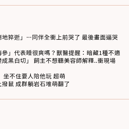
倒地猝逝」…同伴全衝上前哭了 最後畫面逼哭
海參」代表睡很爽嗎？獸醫提醒：暗藏1種不適
成黑白切」 飼主不想聽美容師解釋..衝現場
 坐不住要人陪他玩 超萌
撥鼠 成群躺岩石堆萌翻了