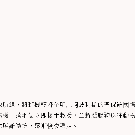
改航線，將班機轉降至明尼阿波利斯的聖保羅國
飛機一落地便立即接手救援，並將臘腸狗送往動
功脫離險境，逐漸恢復穩定。