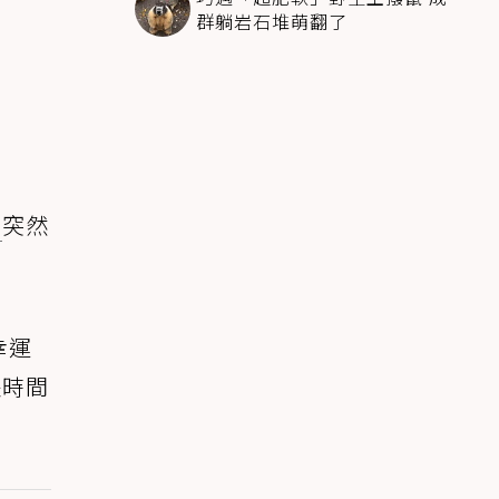
群躺岩石堆萌翻了
狗
突然
幸運
長時間