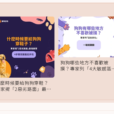
狗狗哪些地方不喜歡被
摸？專家列「4大敏感區
域」：一碰就翻臉
什麼時候要給狗狗穿鞋？
專家揭「2惡劣路面」最傷
腳掌：4步驟無痛適應