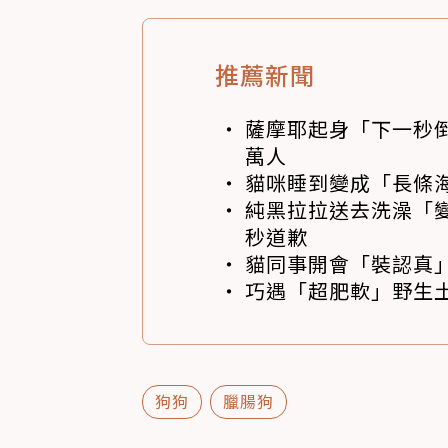
推薦新聞
薩摩耶起身「下一秒
萬人
貓咪睡到變成「長條
純黑拉拉送去洗澡「變
秒道歉
貓同事開會「裝認真」
巧遇「超肥軟」野生土
狗狗
臘腸狗