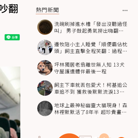
吵翻
熱門新聞
洗碗刷掉進水槽「發出沒聽過怪
叫」 男子鼓起勇氣撈出嗨翻：
超可愛
邊牧陪小主人睡覺「順便霸佔枕
頭」飼主直擊全程笑翻：過程絲
滑到太自然
坪林獨居老翁離世無人知 13犬
守屋護遺體伴最後一程
飼主下車就丟包愛犬！柯基追公
車追不到 獲救後默默流淚13萬
人心都碎了
地球上最神秘幽靈大貓現身！森
林裡默默活了8年半 超珍貴畫面
科學家嗨翻