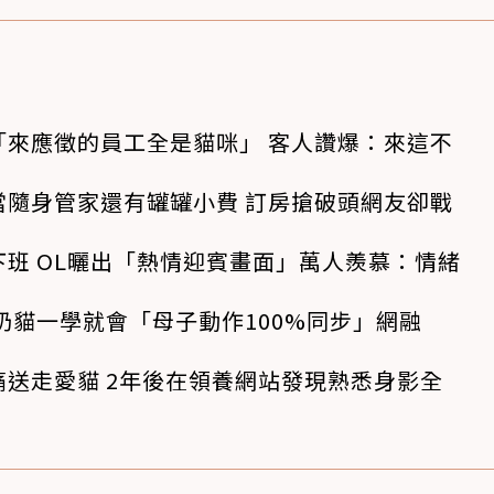
「來應徵的員工全是貓咪」 客人讚爆：來這不
當隨身管家還有罐罐小費 訂房搶破頭網友卻戰
班 OL曬出「熱情迎賓畫面」萬人羨慕：情緒
奶貓一學就會「母子動作100%同步」網融
送走愛貓 2年後在領養網站發現熟悉身影全