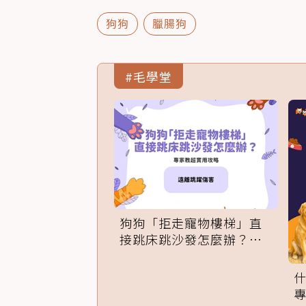
狗狗
臘腸狗
#毛學堂
狗狗「拒走寵物樓梯」直
接跳床跳沙發怎麼辦？專
家訓練法必學