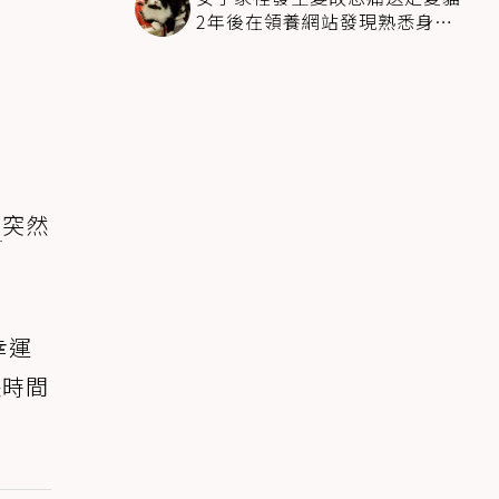
2年後在領養網站發現熟悉身影
全家淚崩
狗
突然
幸運
長時間