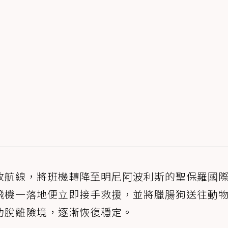
改航線，將班機轉降至明尼阿波利斯的聖保羅國
飛機一落地便立即接手救援，並將臘腸狗送往動
功脫離險境，逐漸恢復穩定。