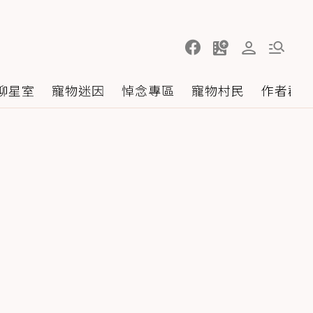
聊星室
寵物迷因
悼念專區
寵物村民
作者群