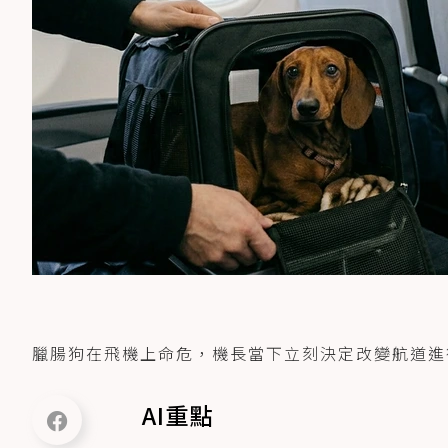
臘腸狗在飛機上命危，機長當下立刻決定改變航道進行
AI重點