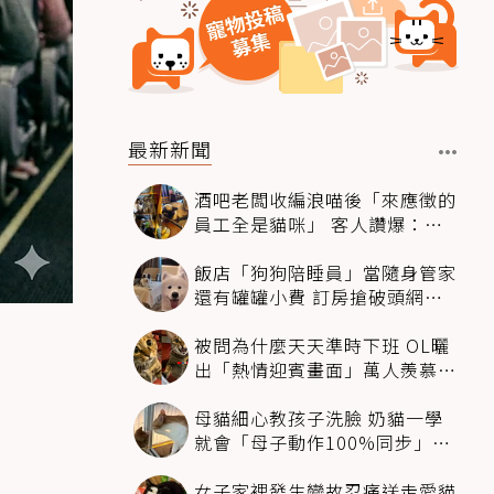
最新新聞
酒吧老闆收編浪喵後「來應徵的
員工全是貓咪」 客人讚爆：來
這不喝酒只擼毛孩
飯店「狗狗陪睡員」當隨身管家
還有罐罐小費 訂房搶破頭網友
卻戰翻了
被問為什麼天天準時下班 OL曬
出「熱情迎賓畫面」萬人羨慕：
情緒價值給太滿
母貓細心教孩子洗臉 奶貓一學
就會「母子動作100%同步」網
融化：太聰明
女子家裡發生變故忍痛送走愛貓