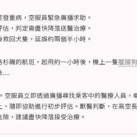
突發重病，空服員緊急廣播求助。
評估，判定需盡快降落送醫治療。
後救回犬隻，延誤約兩個半小時。
洛杉磯的航班，起飛約一小時後，機上一隻
臘腸
..
。空服員立即透過廣播尋找乘客中的醫療人員，
上，隨即協助進行初步評估。獸醫判斷，在高空
危險，建議盡快降落接受治療。