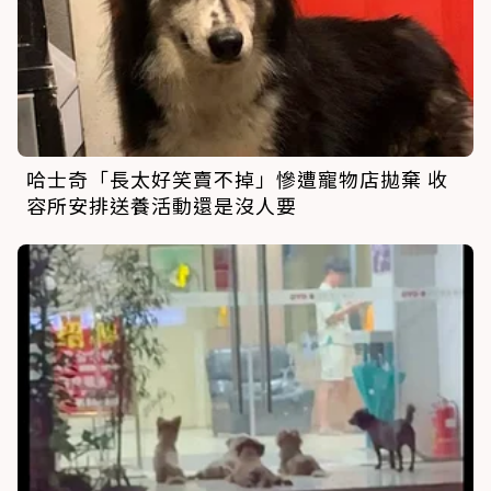
哈士奇「長太好笑賣不掉」慘遭寵物店拋棄 收
容所安排送養活動還是沒人要