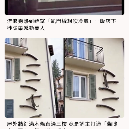
流浪狗熱到絕望「趴門縫想吹冷氣」…飯店下一
秒暖舉感動萬人
屋外牆釘滿木條直通三樓 竟是飼主打造「貓咪