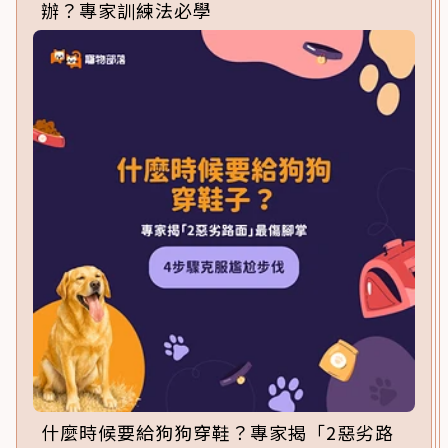
辦？專家訓練法必學
什麼時候要給狗狗穿鞋？專家揭「2惡劣路