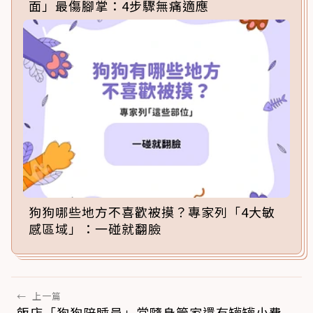
面」最傷腳掌：4步驟無痛適應
狗狗哪些地方不喜歡被摸？專家列「4大敏
感區域」：一碰就翻臉
←
上一篇
飯店「狗狗陪睡員」當隨身管家還有罐罐小費