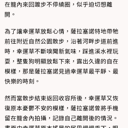
在籠內來回踱步不停繞圈，似乎迫切想離
開。
為了讓幸運草放鬆心情，薩拉塞諾特地帶牠
前往附近自然公園散步，沿著河畔步道前進
時，幸運草不斷嗅聞新氣味，踩進溪水裡玩
耍，整隻狗明顯放鬆下來，露出久違的自在
模樣，那是薩拉塞諾見過幸運草最平靜、最
快樂的時刻。
然而當散步結束返回收容所後，幸運草又恢
復原本憂鬱不安的模樣，薩拉塞諾曾將手機
留在籠舍內拍攝，記錄自己離開後的情況。
畫面中幸運草原本搖晃的尾巴慢慢垂下，眼