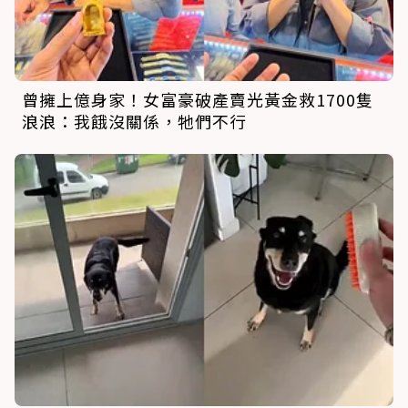
曾擁上億身家！女富豪破產賣光黃金救1700隻
浪浪：我餓沒關係，牠們不行