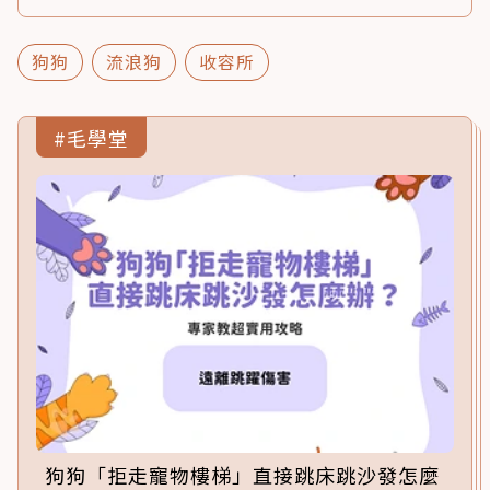
狗狗
流浪狗
收容所
#毛學堂
狗狗「拒走寵物樓梯」直接跳床跳沙發怎麼