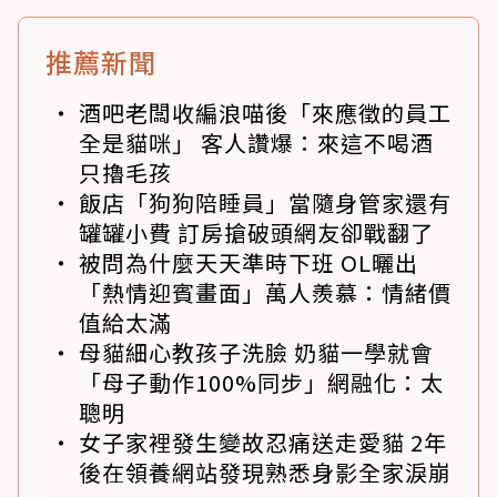
推薦新聞
酒吧老闆收編浪喵後「來應徵的員工
全是貓咪」 客人讚爆：來這不喝酒
只擼毛孩
飯店「狗狗陪睡員」當隨身管家還有
罐罐小費 訂房搶破頭網友卻戰翻了
被問為什麼天天準時下班 OL曬出
「熱情迎賓畫面」萬人羨慕：情緒價
值給太滿
母貓細心教孩子洗臉 奶貓一學就會
「母子動作100%同步」網融化：太
聰明
女子家裡發生變故忍痛送走愛貓 2年
後在領養網站發現熟悉身影全家淚崩