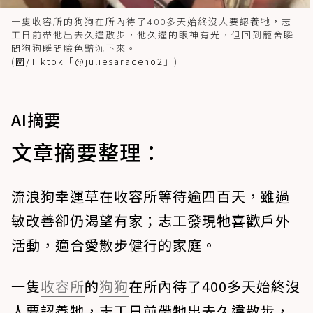
一隻收容所的狗狗在所內待了400多天始終沒人要認養牠，志
工日前帶牠出去久違散步，牠久違的眼神有光，但回到籠舍瞬
間狗狗瞬間臉色黯沉下來。
(
圖/Tiktok「@juliesaraceno2
」)
AI摘要
文章摘要整理：
流浪狗幸運草在收容所等待逾四百天，雖過
敏改善卻仍渴望有家；志工發現牠喜歡戶外
活動，適合愛散步健行的家庭。
一隻
收容所
的
狗狗
在所內待了400多天始終沒
人要認養牠，志工日前帶牠出去久違散步，