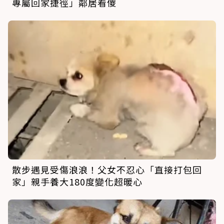
專屬回家捷徑」鄰居看傻
散步遇見受傷浪浪！父女不忍心「直接打包回
家」親手養大180度變化超暖心