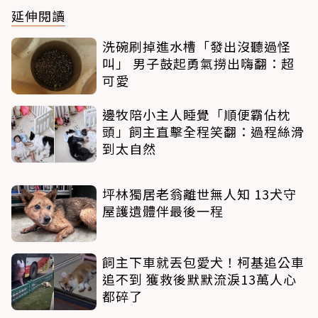
延伸閱讀
洗碗刷掉進水槽「發出沒聽過怪
叫」 男子鼓起勇氣撈出嗨翻：超
可愛
邊牧陪小主人睡覺「順便霸佔枕
頭」飼主直擊全程笑翻：過程絲滑
到太自然
坪林獨居老翁離世無人知 13犬守
屋護遺體伴最後一程
飼主下車就丟包愛犬！柯基追公車
追不到 獲救後默默流淚13萬人心
都碎了