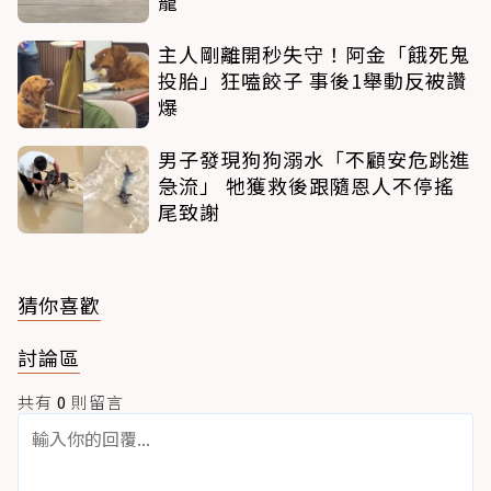
寵
主人剛離開秒失守！阿金「餓死鬼
投胎」狂嗑餃子 事後1舉動反被讚
爆
男子發現狗狗溺水「不顧安危跳進
急流」 牠獲救後跟隨恩人不停搖
尾致謝
猜你喜歡
討論區
共有
0
則留言