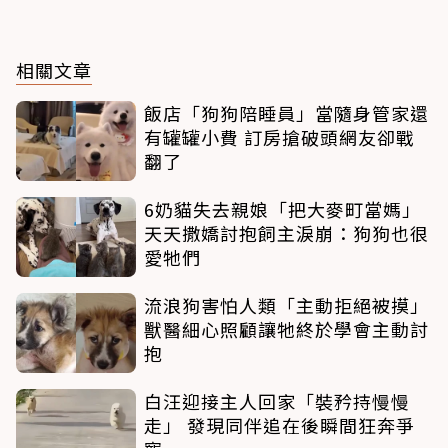
相關文章
飯店「狗狗陪睡員」當隨身管家還
有罐罐小費 訂房搶破頭網友卻戰
翻了
6奶貓失去親娘「把大麥町當媽」
天天撒嬌討抱飼主淚崩：狗狗也很
愛牠們
流浪狗害怕人類「主動拒絕被摸」
獸醫細心照顧讓牠終於學會主動討
抱
白汪迎接主人回家「裝矜持慢慢
走」 發現同伴追在後瞬間狂奔爭