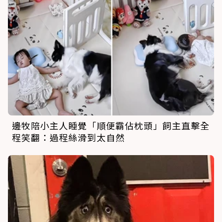
邊牧陪小主人睡覺「順便霸佔枕頭」飼主直擊全
程笑翻：過程絲滑到太自然