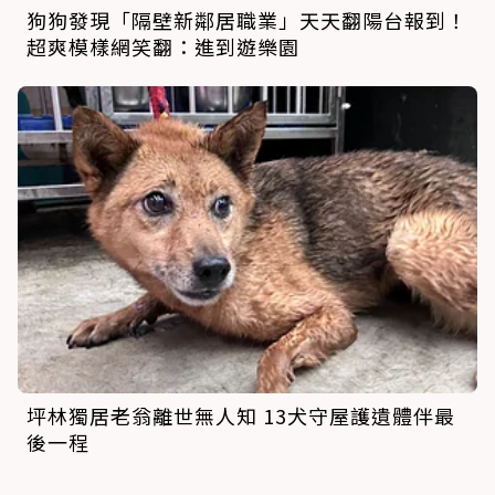
狗狗發現「隔壁新鄰居職業」天天翻陽台報到！
超爽模樣網笑翻：進到遊樂園
坪林獨居老翁離世無人知 13犬守屋護遺體伴最
後一程