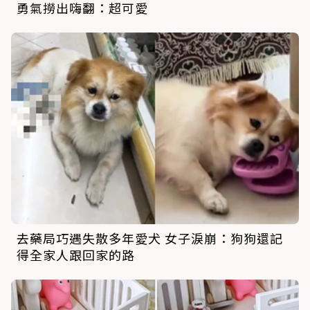
勇氣撈出嗨翻：超可愛
去藥局巧遇失散多年愛犬 女子淚崩：狗狗還記
得全家人跟回家的路