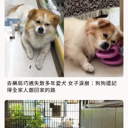
去藥局巧遇失散多年愛犬 女子淚崩：狗狗還記
得全家人跟回家的路