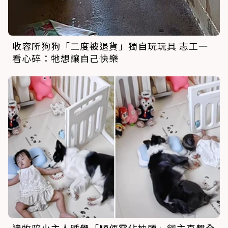
收容所狗狗「二度被退貨」獨自玩玩具 志工一
看心碎：牠想讓自己快樂
邊牧陪小主人睡覺「順便霸佔枕頭」飼主直擊全