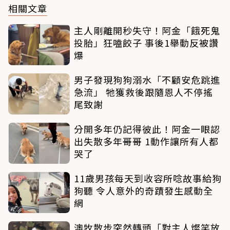
相關文章
主人剛離開秒失守！阿金「餓死鬼
投胎」狂嗑餃子 事後1舉動反被讚
爆
男子發現狗狗溺水「不顧安危跳進
急流」 牠獲救後跟隨恩人不停搖
尾致謝
分開多年仍記得彼此！阿金一眼認
出失散多年哥哥 1動作讓所有人都
哭了
11歲男孩每天到收容所唸故事給狗
狗聽 令人意外的奇蹟發生感動全
網
澳牧散步突然轉頭「對主人燦笑放