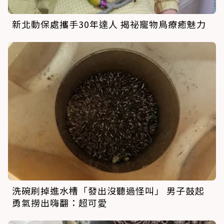
新北動保處攜手30年達人 揭祕寵物鳥療癒魅力
洗碗刷掉進水槽「發出沒聽過怪叫」 男子鼓起
勇氣撈出嗨翻：超可愛