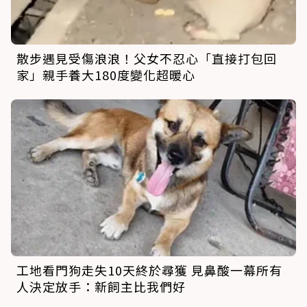
散步遇見受傷浪浪！父女不忍心「直接打包回
家」親手養大180度變化超暖心
工地看門狗走失10天終於尋獲 見鼻酸一幕所有
人決定放手：新飼主比我們好