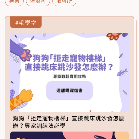
狗狗
流浪狗
收容所
#毛學堂
狗狗「拒走寵物樓梯」直接跳床跳沙發怎麼
辦？專家訓練法必學