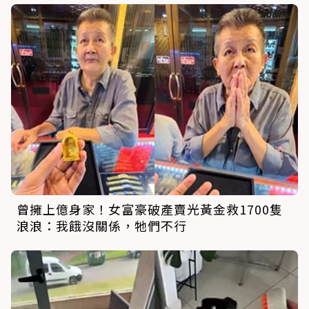
曾擁上億身家！女富豪破產賣光黃金救1700隻
浪浪：我餓沒關係，牠們不行