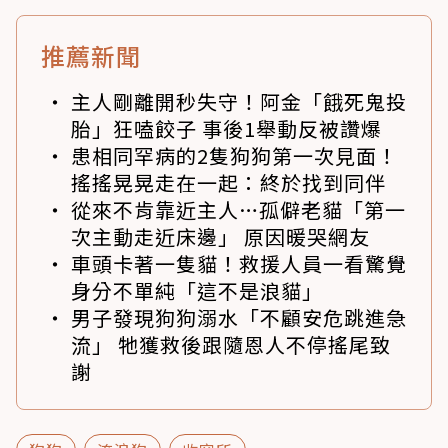
推薦新聞
主人剛離開秒失守！阿金「餓死鬼投
胎」狂嗑餃子 事後1舉動反被讚爆
患相同罕病的2隻狗狗第一次見面！
搖搖晃晃走在一起：終於找到同伴
從來不肯靠近主人…孤僻老貓「第一
次主動走近床邊」 原因暖哭網友
車頭卡著一隻貓！救援人員一看驚覺
身分不單純「這不是浪貓」
男子發現狗狗溺水「不顧安危跳進急
流」 牠獲救後跟隨恩人不停搖尾致
謝