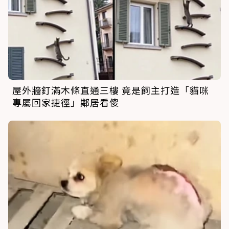
屋外牆釘滿木條直通三樓 竟是飼主打造「貓咪
專屬回家捷徑」鄰居看傻