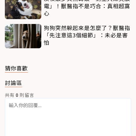
電」！獸醫指不是巧合：真相超窩
心
狗狗突然躲起來是怎麼了？獸醫指
「先注意這3個細節」：未必是害
怕
猜你喜歡
討論區
共有
0
則留言