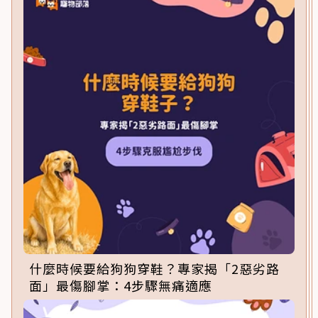
什麼時候要給狗狗穿鞋？專家揭「2惡劣路
面」最傷腳掌：4步驟無痛適應