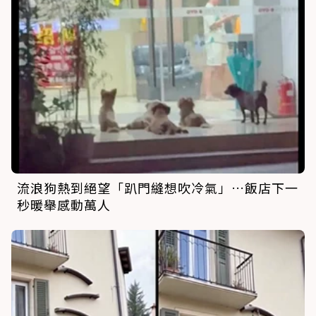
流浪狗熱到絕望「趴門縫想吹冷氣」…飯店下一
秒暖舉感動萬人