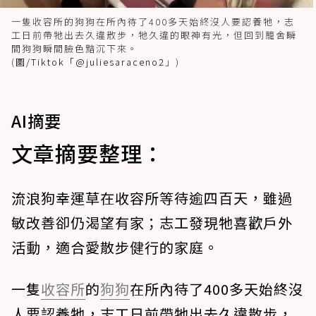
一隻收容所的狗狗在所內待了400多天始終沒人要認養牠，志
工日前帶牠出去久違散步，牠久違的眼神有光，但回到籠舍瞬
間狗狗瞬間臉色黯沉下來。
(
圖/Tiktok「@juliesaraceno2
」)
AI摘要
文章摘要整理：
流浪狗幸運草在收容所等待逾四百天，雖過
敏改善卻仍渴望有家；志工發現牠喜歡戶外
活動，適合愛散步健行的家庭。
一隻
收容所
的
狗狗
在所內待了400多天始終沒
人要認養牠，志工日前帶牠出去久違散步，