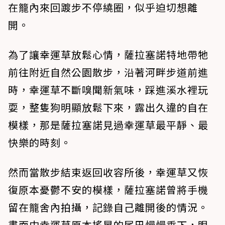
在籠內來回踱步不停繞圈，似乎迫切想離
開。
為了讓幸運草放鬆心情，薩拉塞諾特地帶牠
前往附近自然公園散步，沿著河畔步道前進
時，幸運草不斷嗅聞新氣味，踩進溪水裡玩
耍，整隻狗明顯放鬆下來，露出久違的自在
模樣，那是薩拉塞諾見過幸運草最平靜、最
快樂的時刻。
然而當散步結束返回收容所後，幸運草又恢
復原本憂鬱不安的模樣，薩拉塞諾曾將手機
留在籠舍內拍攝，記錄自己離開後的情況。
畫面中幸運草原本搖晃的尾巴慢慢垂下，眼