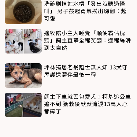
洗碗刷掉進水槽「發出沒聽過怪
叫」 男子鼓起勇氣撈出嗨翻：超
可愛
邊牧陪小主人睡覺「順便霸佔枕
頭」飼主直擊全程笑翻：過程絲滑
到太自然
坪林獨居老翁離世無人知 13犬守
屋護遺體伴最後一程
飼主下車就丟包愛犬！柯基追公車
追不到 獲救後默默流淚13萬人心
都碎了