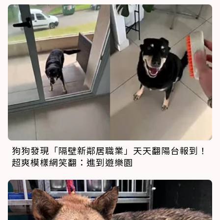
狗狗發現「隔壁新鄰居職業」天天翻陽台報到！
超爽模樣網笑翻：進到遊樂園