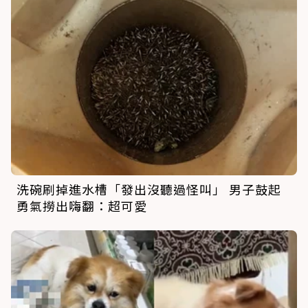
洗碗刷掉進水槽「發出沒聽過怪叫」 男子鼓起
勇氣撈出嗨翻：超可愛