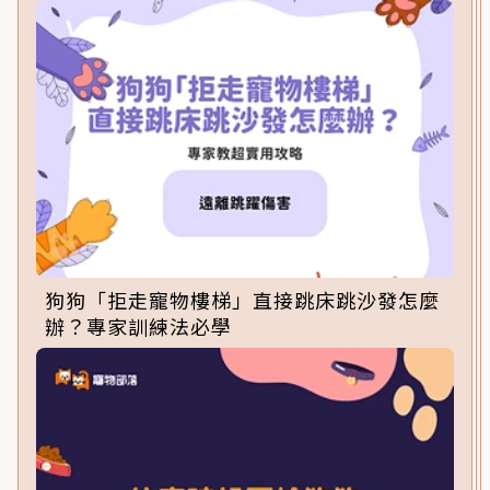
狗狗「拒走寵物樓梯」直接跳床跳沙發怎麼
辦？專家訓練法必學