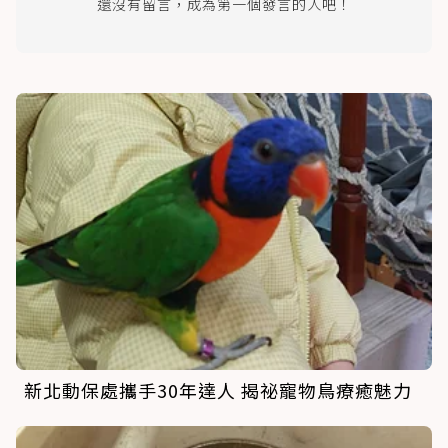
還沒有留言，成為第一個發言的人吧！
新北動保處攜手30年達人 揭祕寵物鳥療癒魅力