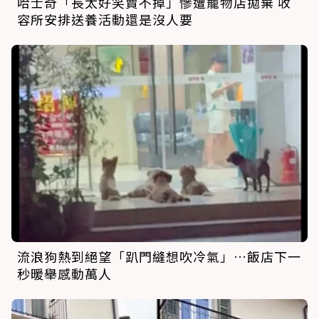
哈士奇「長太好笑賣不掉」慘遭寵物店拋棄 收
容所安排送養活動還是沒人要
流浪狗熱到絕望「趴門縫想吹冷氣」…飯店下一
秒暖舉感動萬人