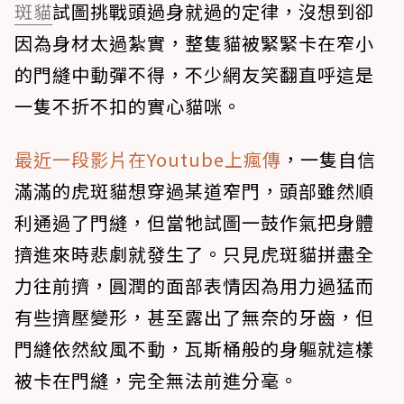
斑貓
試圖挑戰頭過身就過的定律，沒想到卻
因為身材太過紮實，整隻貓被緊緊卡在窄小
的門縫中動彈不得，不少網友笑翻直呼這是
一隻不折不扣的實心貓咪。
最近一段影片在Youtube上瘋傳
，一隻自信
滿滿的虎斑貓想穿過某道窄門，頭部雖然順
利通過了門縫，但當牠試圖一鼓作氣把身體
擠進來時悲劇就發生了。只見虎斑貓拼盡全
力往前擠，圓潤的面部表情因為用力過猛而
有些擠壓變形，甚至露出了無奈的牙齒，但
門縫依然紋風不動，瓦斯桶般的身軀就這樣
被卡在門縫，完全無法前進分毫。