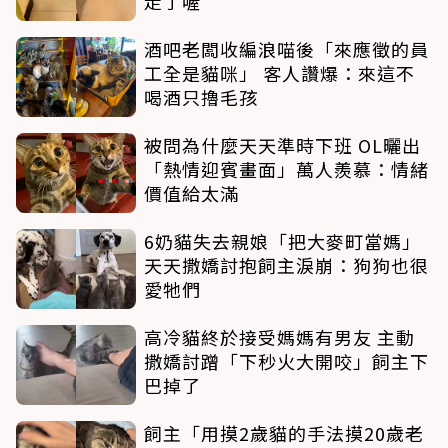
走了喔
酒吧老闆收編浪喵後「來應徵的員
工全是貓咪」 客人讚爆：來這不
喝酒只擼毛孩
被問為什麼天天準時下班 OL曬出
「熱情迎賓畫面」萬人羨慕：情緒
價值給太滿
6奶貓失去親娘「把大麥町當媽」
天天撒嬌討抱飼主淚崩：狗狗也很
愛牠們
高冷貓終於接受媽媽有男友 主動
撒嬌討蹭「下秒火大開咬」飼主下
巴掉了
飼主「用摸2歲貓的手法摸20歲老