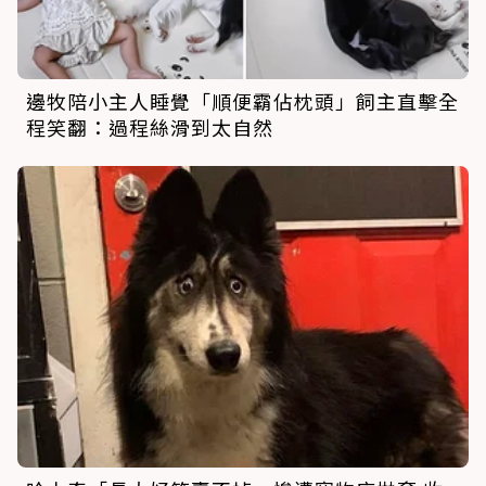
邊牧陪小主人睡覺「順便霸佔枕頭」飼主直擊全
程笑翻：過程絲滑到太自然