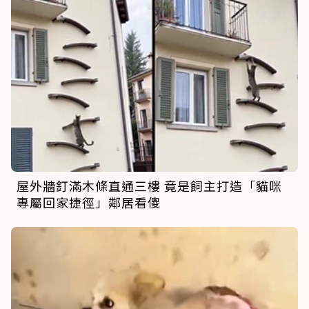
屋外牆釘滿木條直通三樓 竟是飼主打造「貓咪
專屬回家捷徑」鄰居看傻