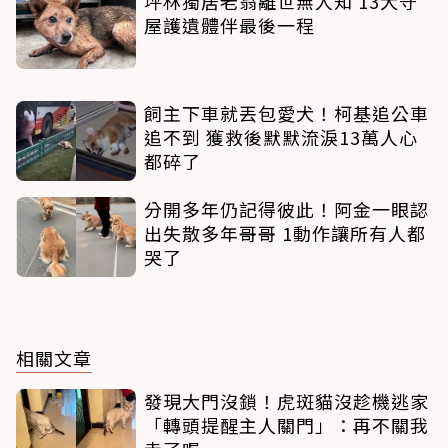
坪林獨居老翁離世無人知 13犬守
屋護遺體伴最後一程
飼主下車就丟包愛犬！柯基追公車
追不到 獲救後默默流淚13萬人心
都碎了
分開多年仍記得彼此！阿金一眼認
出失散多年哥哥 1動作讓所有人都
哭了
相關文章
發現大門沒鎖！虎斑貓沒趁機逃家
「轉頭提醒主人關門」：再不關我