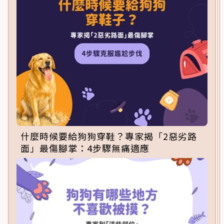
什麼時候要給狗狗穿鞋？專家揭「2惡劣路
面」最傷腳掌：4步驟無痛適應