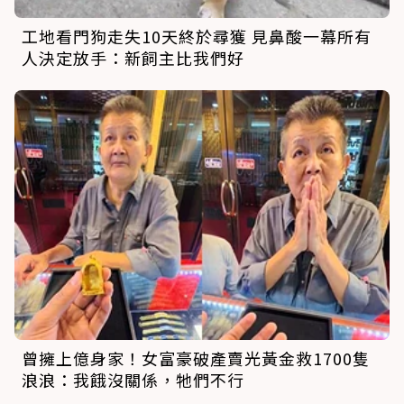
工地看門狗走失10天終於尋獲 見鼻酸一幕所有
人決定放手：新飼主比我們好
曾擁上億身家！女富豪破產賣光黃金救1700隻
浪浪：我餓沒關係，牠們不行