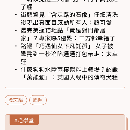
了喔
街頭驚見「會走路的石像」仔細清洗
後現出真面目感動所有人：超可愛
最完美遛貓地點「竟是對門鄰居
家」？專家曝5優點：三方都幸福了
路邊「巧遇仙女下凡託孤」 女子被
驚艷到一秒淪陷通通打包帶走：太幸
運
什麼狗狗水陸兩棲還能上戰場？認識
「萬能㹴」：英國人眼中的傳奇犬種
虎斑貓
貓咪
#毛學堂