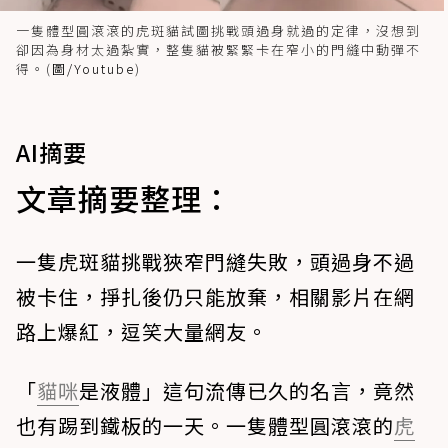
一隻體型圓滾滾的虎斑貓試圖挑戰頭過身就過的定律，沒想到
卻因為身材太過紮實，整隻貓被緊緊卡在窄小的門縫中動彈不
得。(
圖/Youtube
)
AI摘要
文章摘要整理：
一隻虎斑貓挑戰狹窄門縫失敗，頭過身不過
被卡住，掙扎後仍只能放棄，相關影片在網
路上爆紅，逗笑大量網友。
「
貓咪
是液體」這句流傳已久的名言，竟然
也有踢到鐵板的一天。一隻體型圓滾滾的
虎