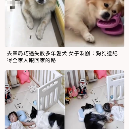
去藥局巧遇失散多年愛犬 女子淚崩：狗狗還記
得全家人跟回家的路