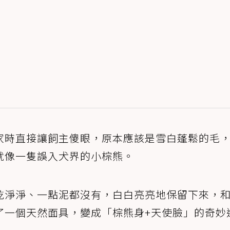
家時直接讓飼主傻眼，原本應該是雪白蓬鬆的毛
就像一隻誤入犬界的小棕熊。
乾淨淨、一點泥都沒有，白白亮亮地保留下來，
了一個天然面具，變成「棕熊身+天使臉」的奇妙