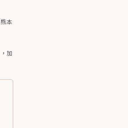
菲熊本
泥，加