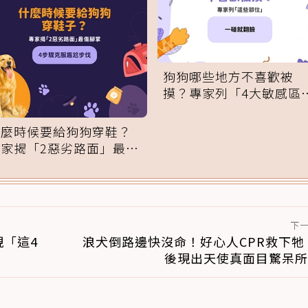
狗狗哪些地方不喜歡被
摸？專家列「4大敏感區
域」：一碰就翻臉
什麼時候要給狗狗穿鞋？
專家揭「2惡劣路面」最傷
腳掌：4步驟無痛適應
下
「這4
浪犬倒路邊快沒命！好心人CPR救下牠
後現出天使真面目驚呆所