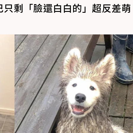
巴只剩「臉還白白的」超反差萌