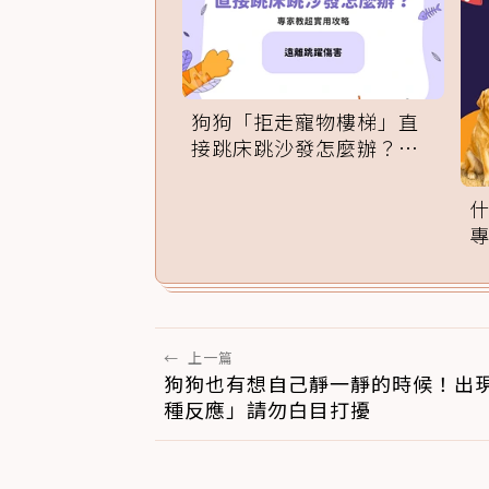
狗狗「拒走寵物樓梯」直
接跳床跳沙發怎麼辦？專
家訓練法必學
←
上一篇
狗狗也有想自己靜一靜的時候！出現
種反應」請勿白目打擾