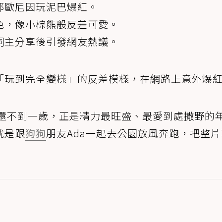
耶歐尼因玩泥巴爆紅。
色，像小棕熊般反差可愛。
飼主分享後引發網友熱議。
「玩到完全變樣」的反差模樣，在網路上意外爆紅
耶還不到一歲，正是精力最旺盛、最愛到處撒野的
就是跟
狗狗
朋友Ada一起去公園放風奔跑，把整