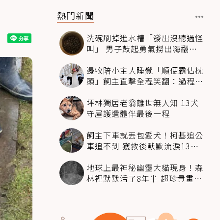
熱門新聞
洗碗刷掉進水槽「發出沒聽過怪
叫」 男子鼓起勇氣撈出嗨翻：
超可愛
邊牧陪小主人睡覺「順便霸佔枕
頭」飼主直擊全程笑翻：過程絲
滑到太自然
坪林獨居老翁離世無人知 13犬
守屋護遺體伴最後一程
飼主下車就丟包愛犬！柯基追公
車追不到 獲救後默默流淚13萬
人心都碎了
地球上最神秘幽靈大貓現身！森
林裡默默活了8年半 超珍貴畫面
科學家嗨翻