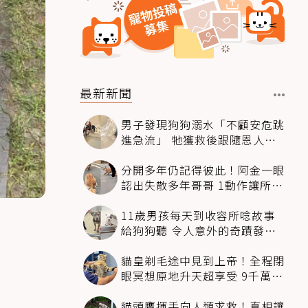
最新新聞
男子發現狗狗溺水「不顧安危跳
進急流」 牠獲救後跟隨恩人不
停搖尾致謝
分開多年仍記得彼此！阿金一眼
認出失散多年哥哥 1動作讓所有
人都哭了
11歲男孩每天到收容所唸故事
給狗狗聽 令人意外的奇蹟發生
感動全網
貓皇剃毛途中見到上帝！全程閉
眼冥想原地升天超享受 9千萬人
笑翻
貓頭鷹揮手向人類求救！真相讓