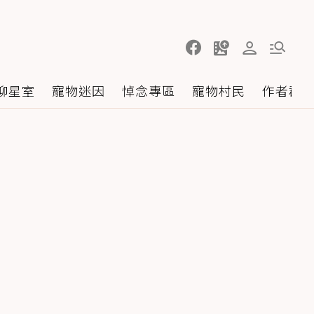
聊星室
寵物迷因
悼念專區
寵物村民
作者群