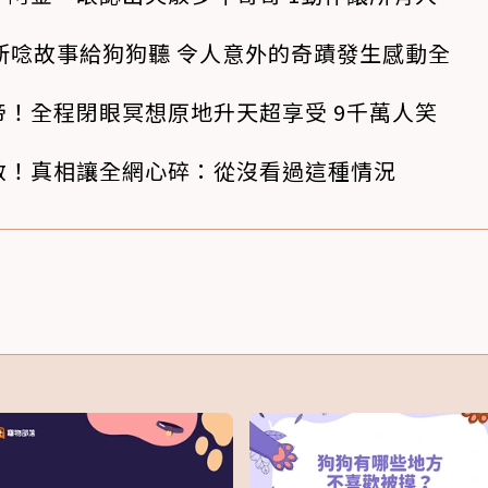
所唸故事給狗狗聽 令人意外的奇蹟發生感動全
！全程閉眼冥想原地升天超享受 9千萬人笑
救！真相讓全網心碎：從沒看過這種情況