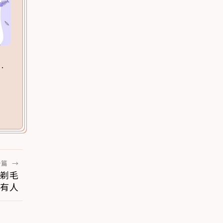
一篇
→
 剃毛
有人