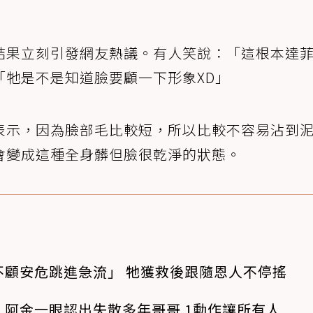
，結果立刻引發網友熱議。有人笑說：「這根本達
「牠是不是知道臉要顧一下形象XD」
表示，因為臉部毛比較短，所以比較不容易沾到
會變成這種全身髒但臉很乾淨的狀態。
不顧安危跳進急流」 牠獲救後跟隨恩人不停搖
阿金一眼認出失散多年哥哥 1動作讓所有人