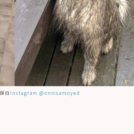
擷自
Instagram @onnisamoyed