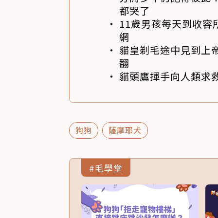
都哭了
11歲男孩每天到收容
網
貓皇剃毛途中見到上帝
翻
貓頭鷹揮手向人類求
狗狗
薩摩耶犬
#毛學堂