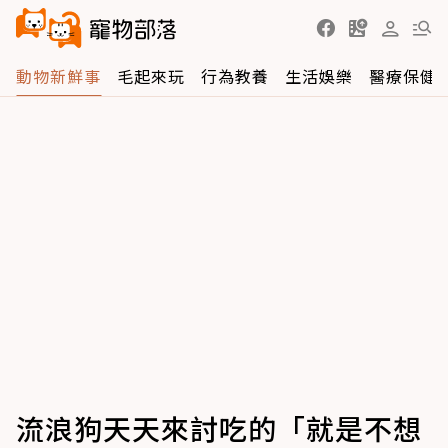
動物新鮮事
毛起來玩
行為教養
生活娛樂
醫療保健
流浪狗天天來討吃的「就是不想