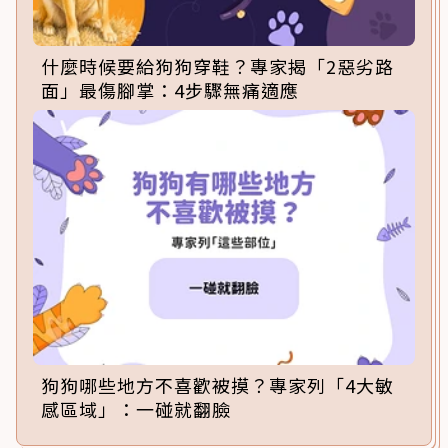
什麼時候要給狗狗穿鞋？專家揭「2惡劣路
面」最傷腳掌：4步驟無痛適應
狗狗哪些地方不喜歡被摸？專家列「4大敏
感區域」：一碰就翻臉