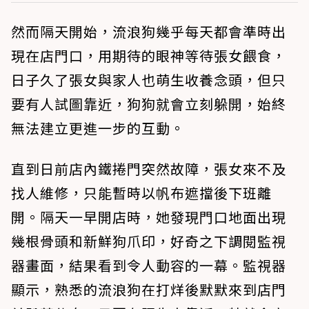
然而隔天開始，流浪狗幾乎每天都會準時出
現在店門口，用期待的眼神等待張女餵食，
日子久了張女與家人也萌生收養念頭，但只
要有人試圖靠近，狗狗就會立刻躲開，始終
無法建立更進一步的互動。
直到日前店內鐵捲門突然故障，張女來不及
找人維修，只能暫時以帆布遮擋後下班離
開。隔天一早開店時，她發現門口地面出現
幾根骨頭和新鮮狗爪印，好奇之下調閱監視
器畫面，結果看到令人動容的一幕。監視器
顯示，熟悉的流浪狗在打烊後默默來到店門