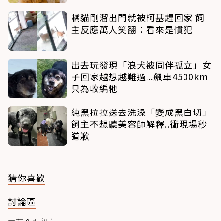
橘貓剛溜出門就被柯基趕回家 飼
主反應萬人笑翻：看來是慣犯
出去玩發現「浪犬被同伴孤立」女
子回家越想越難過...飆車4500km
只為收編牠
純黑拉拉送去洗澡「變成黑白切」
飼主不想聽美容師解釋..衝現場秒
道歉
猜你喜歡
討論區