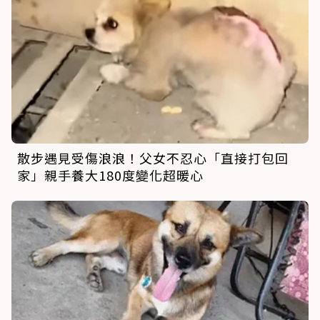
散步遇見受傷浪浪！父女不忍心「直接打包回
家」親手養大180度變化超暖心