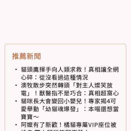
推薦新聞
貓頭鷹揮手向人類求救！真相讓全網
心碎：從沒看過這種情況
澳牧散步突然轉頭「對主人燦笑放
電」！獸醫指不是巧合：真相超窩心
貓咪長大會變回小嬰兒！專家揭4可
愛舉動「幼貓魂爆發」：本喵還想當
寶寶～
阿嬤有了新歡！橘貓專屬VIP座位被