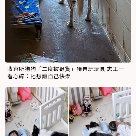
收容所狗狗「二度被退貨」獨自玩玩具 志工一
看心碎：牠想讓自己快樂