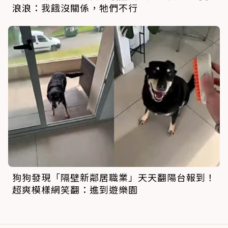
浪浪：我餓沒關係，牠們不行
狗狗發現「隔壁新鄰居職業」天天翻陽台報到！
超爽模樣網笑翻：進到遊樂園