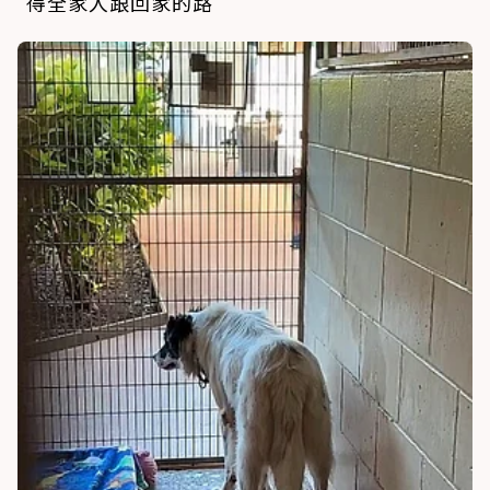
得全家人跟回家的路