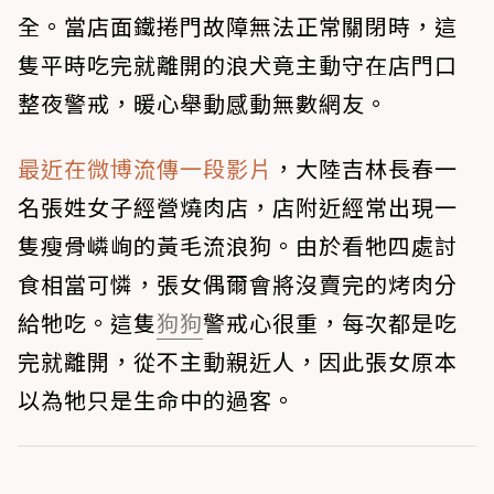
全。當店面鐵捲門故障無法正常關閉時，這
隻平時吃完就離開的浪犬竟主動守在店門口
整夜警戒，暖心舉動感動無數網友。
最近在微博流傳一段影片
，大陸吉林長春一
名張姓女子經營燒肉店，店附近經常出現一
隻瘦骨嶙峋的黃毛流浪狗。由於看牠四處討
食相當可憐，張女偶爾會將沒賣完的烤肉分
給牠吃。這隻
狗狗
警戒心很重，每次都是吃
完就離開，從不主動親近人，因此張女原本
以為牠只是生命中的過客。