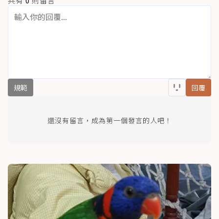
共有
0
則留言
規範
回覆
還沒有留言，成為第一個發言的人吧！