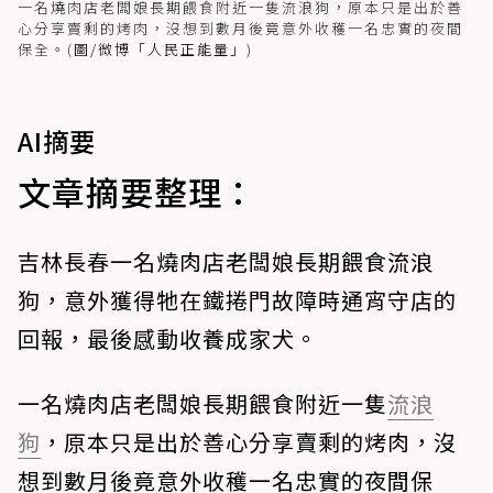
一名燒肉店老闆娘長期餵食附近一隻流浪狗，原本只是出於善
心分享賣剩的烤肉，沒想到數月後竟意外收穫一名忠實的夜間
保全。(
圖/微博「人民正能量」
)
AI摘要
文章摘要整理：
吉林長春一名燒肉店老闆娘長期餵食流浪
狗，意外獲得牠在鐵捲門故障時通宵守店的
回報，最後感動收養成家犬。
一名燒肉店老闆娘長期餵食附近一隻
流浪
狗
，原本只是出於善心分享賣剩的烤肉，沒
想到數月後竟意外收穫一名忠實的夜間保