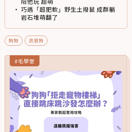
陪他玩 超萌
巧遇「超肥軟」野生土撥鼠 成群躺
岩石堆萌翻了
狗狗
流浪狗
#毛學堂