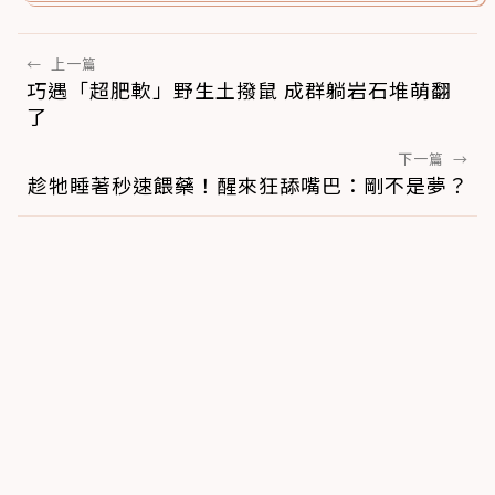
←
上一篇
巧遇「超肥軟」野生土撥鼠 成群躺岩石堆萌翻
了
下一篇
→
趁牠睡著秒速餵藥！醒來狂舔嘴巴：剛不是夢？