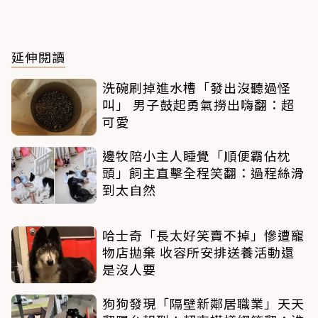
延伸閱讀
洗碗刷掉進水槽「發出沒聽過怪
叫」 男子鼓起勇氣撈出嗨翻：超
可愛
邊牧陪小主人睡覺「順便霸佔枕
頭」飼主直擊全程笑翻：過程絲滑
到太自然
哈士奇「長太好笑賣不掉」慘遭寵
物店拋棄 收容所安排送養活動還
是沒人要
狗狗發現「隔壁新鄰居職業」天天