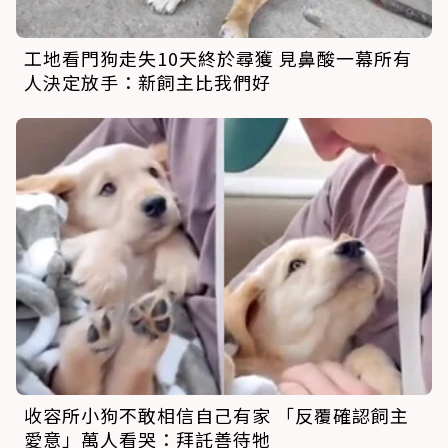
工地看門狗走失10天終於尋獲 見鼻酸一幕所有
人決定放手：新飼主比我們好
收容所小狗不敢相信自己有家 「反覆確認飼主
愛意」萬人看哭：拜託善待牠