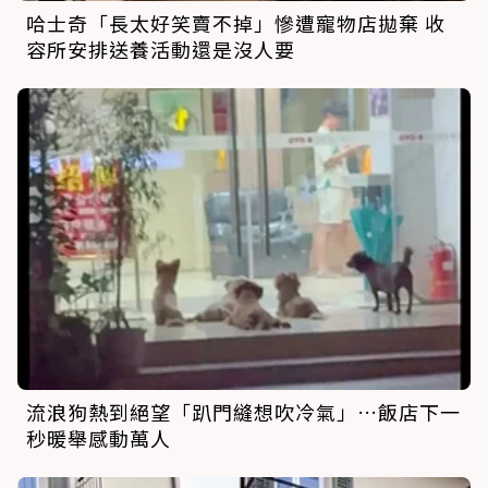
哈士奇「長太好笑賣不掉」慘遭寵物店拋棄 收
容所安排送養活動還是沒人要
流浪狗熱到絕望「趴門縫想吹冷氣」…飯店下一
秒暖舉感動萬人