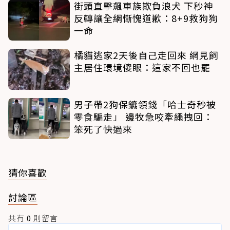
街頭直擊飆車族欺負浪犬 下秒神
反轉讓全網慚愧道歉：8+9救狗狗
一命
橘貓逃家2天後自己走回來 網見飼
主居住環境傻眼：這家不回也罷
男子帶2狗保鑣領錢「哈士奇秒被
零食騙走」 邊牧急咬牽繩拽回：
笨死了快過來
猜你喜歡
討論區
共有
0
則留言