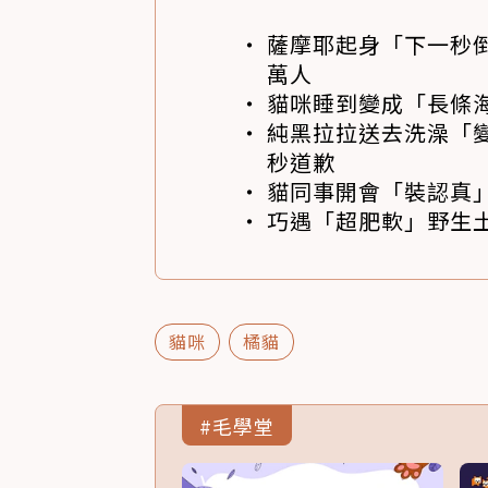
薩摩耶起身「下一秒
萬人
貓咪睡到變成「長條
純黑拉拉送去洗澡「變
秒道歉
貓同事開會「裝認真」
巧遇「超肥軟」野生土
貓咪
橘貓
#毛學堂