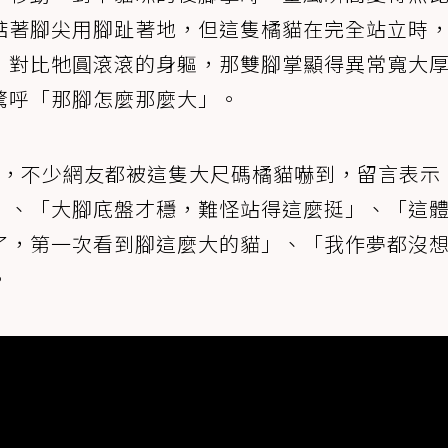
踮著腳尖用腳趾著地，但這隻橘貓在完全站立時
，對比牠圓滾滾的身軀，那雙腳掌顯得異常寬大
驚呼「那腳怎麼那麼大」。
看，不少網友都被這隻大尺碼橘貓嚇到，留言表示
」、「大腳底盤才穩，難怪站得這麼挺」、「這
了，第一次看到腳這麼大的貓」、「我作夢都沒
。