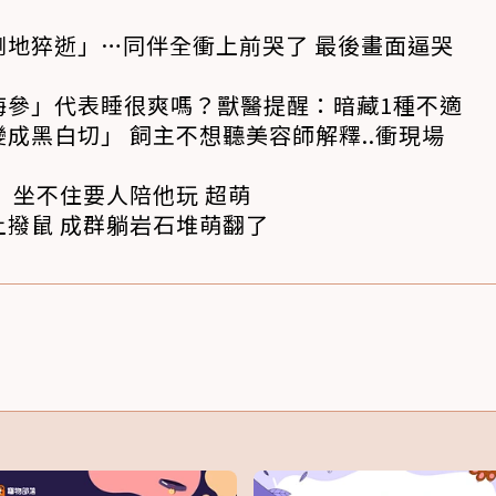
倒地猝逝」…同伴全衝上前哭了 最後畫面逼哭
海參」代表睡很爽嗎？獸醫提醒：暗藏1種不適
成黑白切」 飼主不想聽美容師解釋..衝現場
 坐不住要人陪他玩 超萌
撥鼠 成群躺岩石堆萌翻了