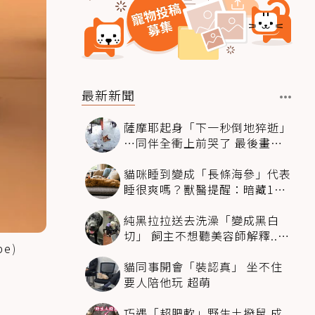
最新新聞
薩摩耶起身「下一秒倒地猝逝」
…同伴全衝上前哭了 最後畫面
逼哭萬人
貓咪睡到變成「長條海參」代表
睡很爽嗎？獸醫提醒：暗藏1種
不適
純黑拉拉送去洗澡「變成黑白
切」 飼主不想聽美容師解釋..衝
be
)
現場秒道歉
貓同事開會「裝認真」 坐不住
要人陪他玩 超萌
巧遇「超肥軟」野生土撥鼠 成