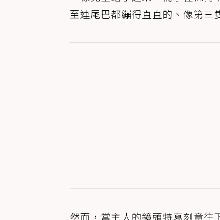
至連尾巴都繃得直直的、像第三
然而，當主人的鏡頭特寫刻意往