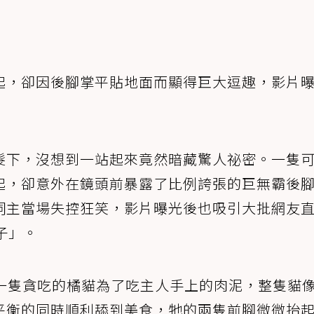
起，卻因後腳掌平貼地面而顯得巨大逗趣，影片
髮下，沒想到一站起來竟然暗藏驚人祕密。一隻
起，卻意外在鏡頭前暴露了比例誇張的巨無霸後
飼主當場失控狂笑，影片曝光後也吸引大批網友
子」。
一隻貪吃的橘貓為了吃主人手上的肉泥，整隻貓
平衡的同時順利舔到美食，牠的兩隻前腳微微抬