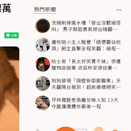
壞萬
熱門新聞
洗碗刷掉進水槽「發出沒聽過怪
叫」 男子鼓起勇氣撈出嗨翻：
超可愛
邊牧陪小主人睡覺「順便霸佔枕
頭」飼主直擊全程笑翻：過程絲
滑到太自然
哈士奇「長太好笑賣不掉」慘遭
寵物店拋棄 收容所安排送養活
動還是沒人要
狗狗發現「隔壁新鄰居職業」天
天翻陽台報到！超爽模樣網笑
翻：進到遊樂園
坪林獨居老翁離世無人知 13犬
守屋護遺體伴最後一程