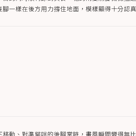
隻腳一樣在後方用力撐住地面，模樣顯得十分認
下移動、對準貓咪的後腳掌時，畫風瞬間變得無