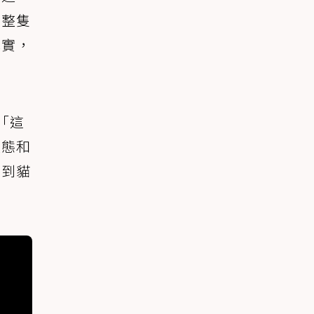
，整隻
厚實，
「這
體態和
想到貓