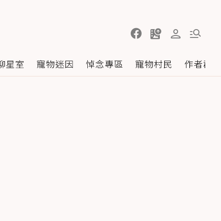
聊星室
寵物迷因
悼念專區
寵物村民
作者群