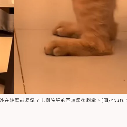
外在鏡頭前暴露了比例誇張的巨無霸後腳掌。(
圖/Youtu