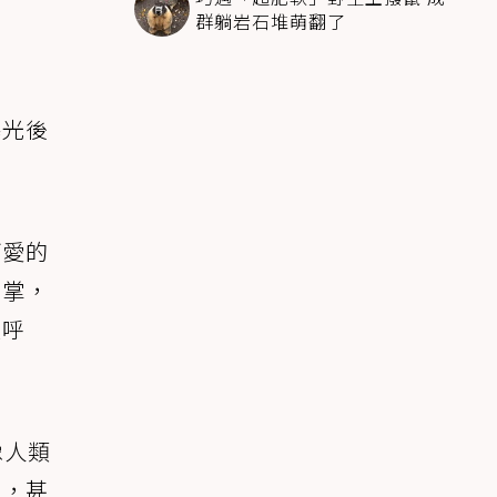
群躺岩石堆萌翻了
曝光後
可愛的
腳掌，
直呼
像人類
起，甚