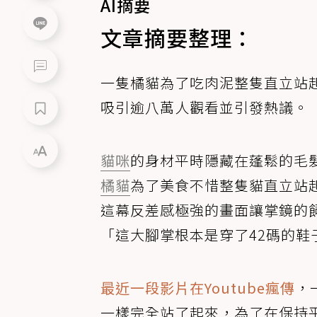
AI摘要
文章摘要整理：
一隻橘貓為了吃肉泥整隻直立站
吸引逾八萬人觀看並引發熱議。
貓咪
的身材平時隱藏在蓬鬆的毛
橘貓
為了美食不惜整隻貓直立站
這幕反差感極強的畫面讓掌鏡的
「這大腳掌根本是穿了42碼的鞋
最近一段影片在Youtube瘋傳
，
一樣完全站了起來，為了在保持