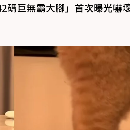
42碼巨無霸大腳」首次曝光嚇