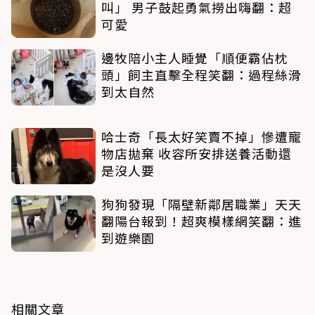
叫」 男子鼓起勇氣撈出嗨翻：超
可愛
邊牧陪小主人睡覺「順便霸佔枕
頭」飼主直擊全程笑翻：過程絲滑
到太自然
哈士奇「長太好笑賣不掉」慘遭寵
物店拋棄 收容所安排送養活動還
是沒人要
狗狗發現「隔壁新鄰居職業」天天
翻陽台報到！超爽模樣網笑翻：進
到遊樂園
相關文章