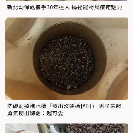
新北動保處攜手30年達人 揭祕寵物鳥療癒魅力
洗碗刷掉進水槽「發出沒聽過怪叫」 男子鼓起
勇氣撈出嗨翻：超可愛