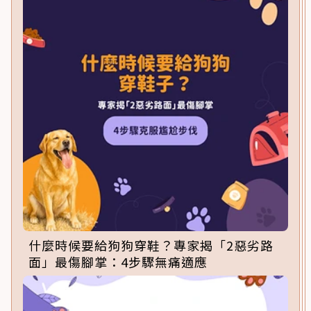
什麼時候要給狗狗穿鞋？專家揭「2惡劣路
面」最傷腳掌：4步驟無痛適應