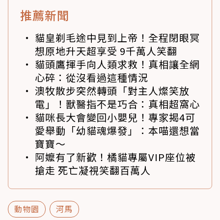
推薦新聞
貓皇剃毛途中見到上帝！全程閉眼冥
想原地升天超享受 9千萬人笑翻
貓頭鷹揮手向人類求救！真相讓全網
心碎：從沒看過這種情況
澳牧散步突然轉頭「對主人燦笑放
電」！獸醫指不是巧合：真相超窩心
貓咪長大會變回小嬰兒！專家揭4可
愛舉動「幼貓魂爆發」：本喵還想當
寶寶～
阿嬤有了新歡！橘貓專屬VIP座位被
搶走 死亡凝視笑翻百萬人
動物園
河馬