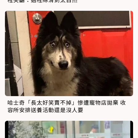
哈士奇「長太好笑賣不掉」慘遭寵物店拋棄 收
容所安排送養活動還是沒人要