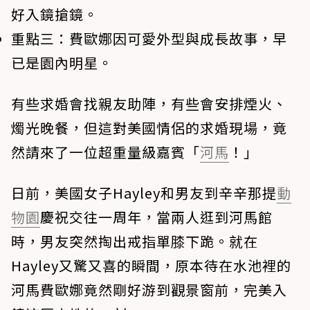
好入鏡搶鏡。
重點三：
費歐娜因可愛外型與成長故事，早
已是園內明星。
有些求婚會找親友助陣，有些會安排煙火、
燭光晚餐，但這對美國情侶的求婚現場，竟
然請來了一位超重量級嘉賓「
河馬
！」
日前，美國女子Hayley和男友到辛辛那提
動
物園
慶祝交往一周年，當兩人逛到河馬館
時，男友突然掏出戒指單膝下跪。就在
Hayley又驚又喜的瞬間，原本待在水池裡的
河馬費歐娜竟然剛好游到觀景窗前，完美入