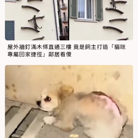
屋外牆釘滿木條直通三樓 竟是飼主打造「貓咪
專屬回家捷徑」鄰居看傻