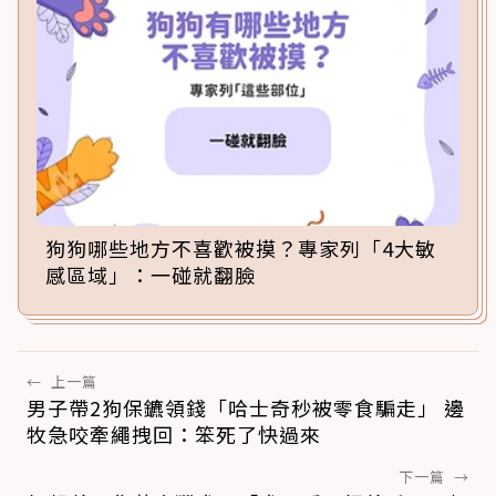
狗狗哪些地方不喜歡被摸？專家列「4大敏
感區域」：一碰就翻臉
←
上一篇
男子帶2狗保鑣領錢「哈士奇秒被零食騙走」 邊
牧急咬牽繩拽回：笨死了快過來
下一篇
→