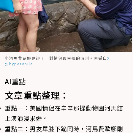
小河馬費歐娜見證了一對情侶最幸福的時刻。圖擷自
X
@hypervoila
AI重點
文章重點整理：
重點一：
美國情侶在辛辛那提動物園河馬館
上演浪漫求婚。
重點二：
男友單膝下跪同時，河馬費歐娜剛