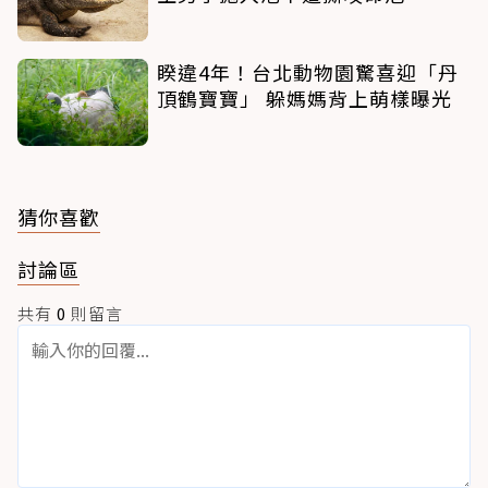
睽違4年！台北動物園驚喜迎「丹
頂鶴寶寶」 躲媽媽背上萌樣曝光
猜你喜歡
討論區
共有
0
則留言