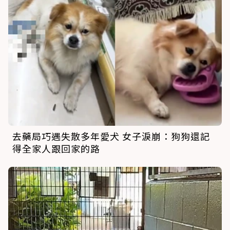
去藥局巧遇失散多年愛犬 女子淚崩：狗狗還記
得全家人跟回家的路