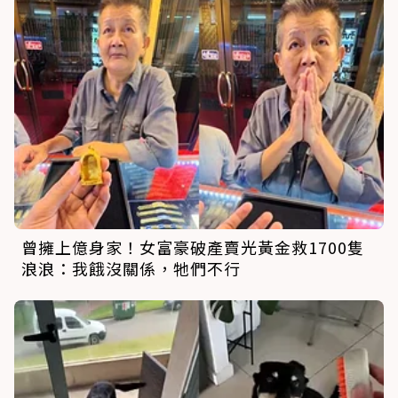
曾擁上億身家！女富豪破產賣光黃金救1700隻
浪浪：我餓沒關係，牠們不行