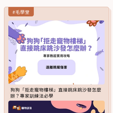
#毛學堂
狗狗「拒走寵物樓梯」直接跳床跳沙發怎麼
辦？專家訓練法必學