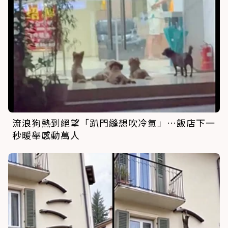
流浪狗熱到絕望「趴門縫想吹冷氣」…飯店下一
秒暖舉感動萬人