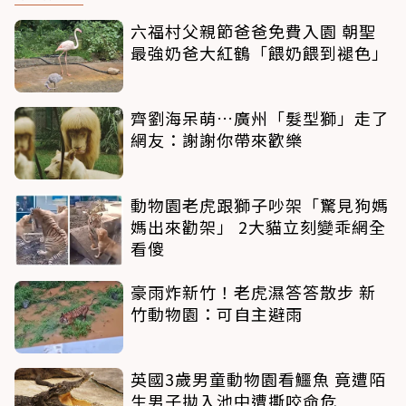
六福村父親節爸爸免費入園 朝聖
最強奶爸大紅鶴「餵奶餵到褪色」
齊劉海呆萌…廣州「髮型獅」走了
網友：謝謝你帶來歡樂
動物園老虎跟獅子吵架「驚見狗媽
媽出來勸架」 2大貓立刻變乖網全
看傻
豪雨炸新竹！老虎濕答答散步 新
竹動物園：可自主避雨
英國3歲男童動物園看鱷魚 竟遭陌
生男子拋入池中遭撕咬命危