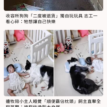
收容所狗狗「二度被退貨」獨自玩玩具 志工一
看心碎：牠想讓自己快樂
邊牧陪小主人睡覺「順便霸佔枕頭」飼主直擊全
程笑翻：過程絲滑到太自然