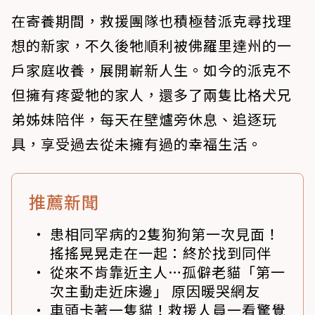
在寄養期間，救援團隊也積極替派克尋找理
想的新家，不久後牠順利被佛羅里達州的一
戶家庭收養，展開嶄新人生。如今的派克不
但擁有疼愛牠的家人，還多了兩隻比格犬兄
弟姊妹陪伴，每天在壁爐旁休息、追逐玩
具，享受過去從未擁有過的幸福生活。
推薦新聞
患相同罕病的2隻狗狗第一次見面！
搖搖晃晃走在一起：終於找到同伴
從來不肯靠近主人…孤僻老貓「第一
次主動走近床邊」 原因暖哭網友
車頭卡著一隻貓！救援人員一看驚覺