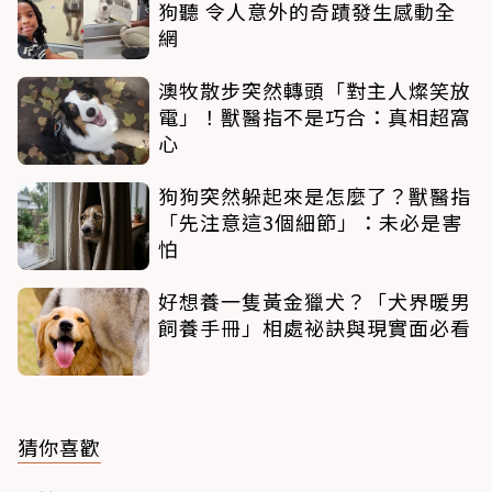
狗聽 令人意外的奇蹟發生感動全
網
澳牧散步突然轉頭「對主人燦笑放
電」！獸醫指不是巧合：真相超窩
心
狗狗突然躲起來是怎麼了？獸醫指
「先注意這3個細節」：未必是害
怕
好想養一隻黃金獵犬？「犬界暖男
飼養手冊」相處祕訣與現實面必看
猜你喜歡