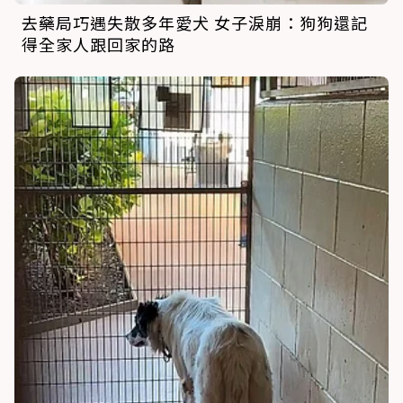
去藥局巧遇失散多年愛犬 女子淚崩：狗狗還記
得全家人跟回家的路