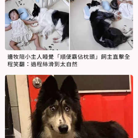
邊牧陪小主人睡覺「順便霸佔枕頭」飼主直擊全
程笑翻：過程絲滑到太自然