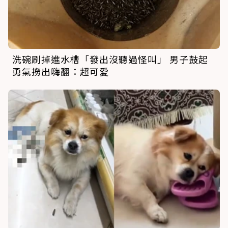
洗碗刷掉進水槽「發出沒聽過怪叫」 男子鼓起
勇氣撈出嗨翻：超可愛