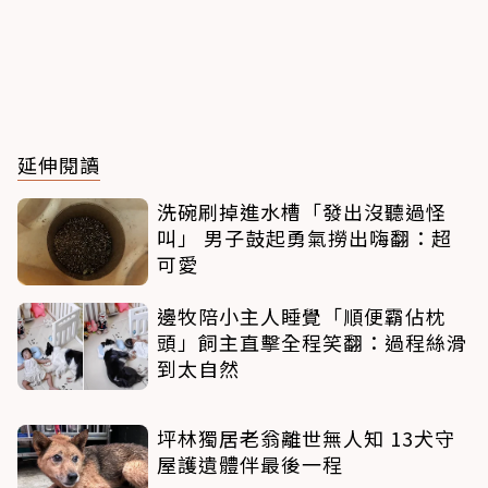
延伸閱讀
洗碗刷掉進水槽「發出沒聽過怪
叫」 男子鼓起勇氣撈出嗨翻：超
可愛
邊牧陪小主人睡覺「順便霸佔枕
頭」飼主直擊全程笑翻：過程絲滑
到太自然
坪林獨居老翁離世無人知 13犬守
屋護遺體伴最後一程