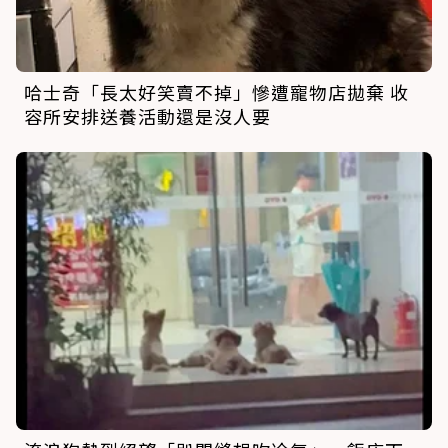
哈士奇「長太好笑賣不掉」慘遭寵物店拋棄 收
容所安排送養活動還是沒人要