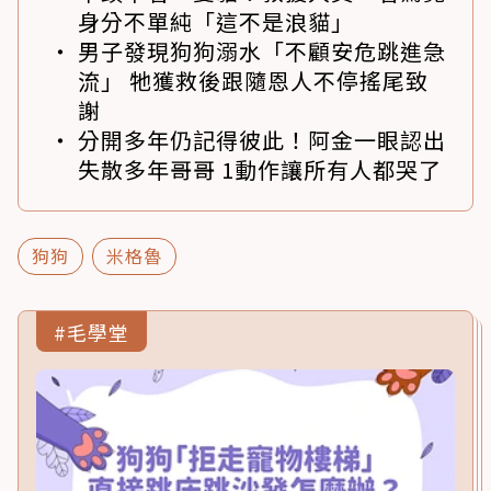
身分不單純「這不是浪貓」
男子發現狗狗溺水「不顧安危跳進急
流」 牠獲救後跟隨恩人不停搖尾致
謝
分開多年仍記得彼此！阿金一眼認出
失散多年哥哥 1動作讓所有人都哭了
狗狗
米格魯
#毛學堂