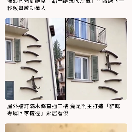
流浪狗熱到絕望「趴門縫想吹冷氣」…飯店下一
秒暖舉感動萬人
屋外牆釘滿木條直通三樓 竟是飼主打造「貓咪
專屬回家捷徑」鄰居看傻