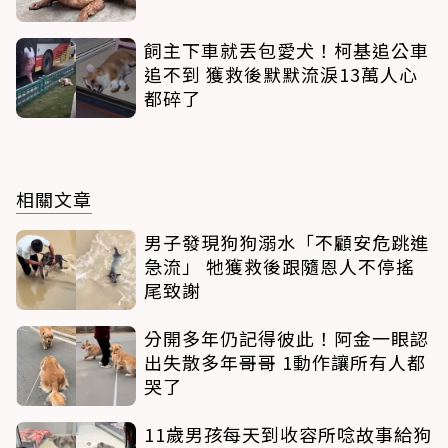
飼主下車就丟包愛犬！柯基追公車
追不到 獲救後默默流淚13萬人心
都碎了
相關文章
男子發現狗狗溺水「不顧安危跳進
急流」 牠獲救後跟隨恩人不停搖
尾致謝
分開多年仍記得彼此！阿金一眼認
出失散多年哥哥 1動作讓所有人都
哭了
11歲男孩每天到收容所唸故事給狗