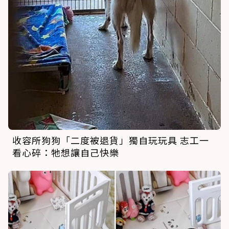
收容所狗狗「二度被退貨」獨自玩玩具 志工一
看心碎：牠想讓自己快樂