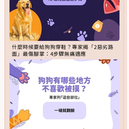
什麼時候要給狗狗穿鞋？專家揭「2惡劣路
面」最傷腳掌：4步驟無痛適應