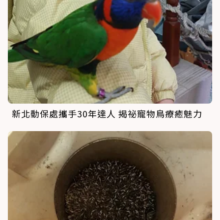
新北動保處攜手30年達人 揭祕寵物鳥療癒魅力