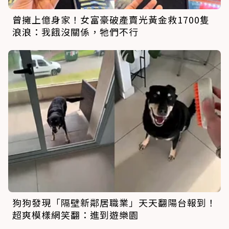
曾擁上億身家！女富豪破產賣光黃金救1700隻
浪浪：我餓沒關係，牠們不行
狗狗發現「隔壁新鄰居職業」天天翻陽台報到！
超爽模樣網笑翻：進到遊樂園