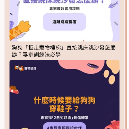
狗狗「拒走寵物樓梯」直接跳床跳沙發怎麼
辦？專家訓練法必學