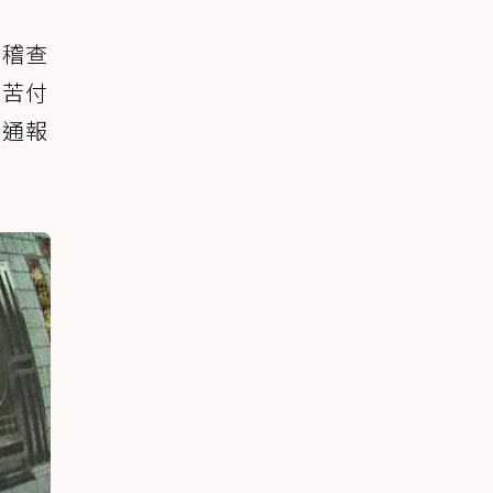
同稽查
辛苦付
即通報