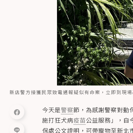
新店警方接獲民眾致電通報疑似有命案，立即到現場
今天是
警察
節，為感謝警察對動
施打狂犬病
疫苗
公益服務」，自今
保處公文證明，可帶寵物至新北