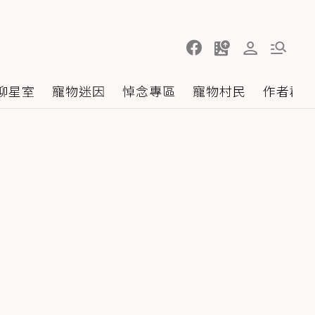
聊星室
寵物迷因
悼念專區
寵物村民
作者群