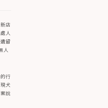
。新店
保處人
場遺留
無人
子的行
發現犬
到案說