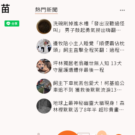
疫苗
熱門新聞
洗碗刷掉進水槽「發出沒聽過怪
叫」 男子鼓起勇氣撈出嗨翻：
超可愛
邊牧陪小主人睡覺「順便霸佔枕
頭」飼主直擊全程笑翻：過程絲
滑到太自然
坪林獨居老翁離世無人知 13犬
守屋護遺體伴最後一程
飼主下車就丟包愛犬！柯基追公
車追不到 獲救後默默流淚13萬
人心都碎了
地球上最神秘幽靈大貓現身！森
林裡默默活了8年半 超珍貴畫面
科學家嗨翻