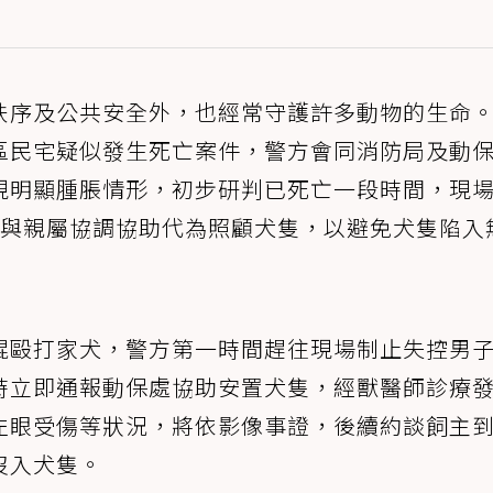
秩序及公共安全外，也經常守護許多動物的生命
區民宅疑似發生死亡案件，警方會同消防局及動
現明顯腫脹情形，初步研判已死亡一段時間，現
處與親屬協調協助代為照顧犬隻，以避免犬隻陷入
棍毆打家犬，警方第一時間趕往現場制止失控男
時立即通報動保處協助安置犬隻，經獸醫師診療
左眼受傷等狀況，將依影像事證，後續約談飼主
沒入犬隻。