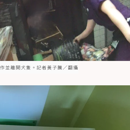
作並離開犬隻。記者黃子騰／翻攝