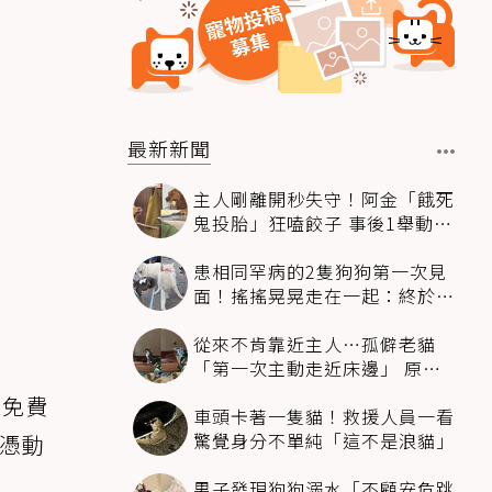
最新新聞
主人剛離開秒失守！阿金「餓死
鬼投胎」狂嗑餃子 事後1舉動反
被讚爆
患相同罕病的2隻狗狗第一次見
面！搖搖晃晃走在一起：終於找
到同伴
從來不肯靠近主人…孤僻老貓
「第一次主動走近床邊」 原因
暖哭網友
貝免費
車頭卡著一隻貓！救援人員一看
驚覺身分不單純「這不是浪貓」
屬憑動
男子發現狗狗溺水「不顧安危跳