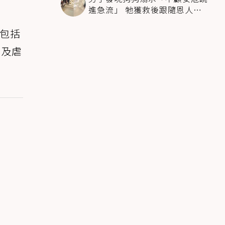
進急流」 牠獲救後跟隨恩人不
停搖尾致謝
，包括
以及虐