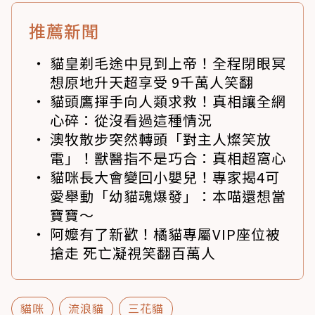
推薦新聞
貓皇剃毛途中見到上帝！全程閉眼冥
想原地升天超享受 9千萬人笑翻
貓頭鷹揮手向人類求救！真相讓全網
心碎：從沒看過這種情況
澳牧散步突然轉頭「對主人燦笑放
電」！獸醫指不是巧合：真相超窩心
貓咪長大會變回小嬰兒！專家揭4可
愛舉動「幼貓魂爆發」：本喵還想當
寶寶～
阿嬤有了新歡！橘貓專屬VIP座位被
搶走 死亡凝視笑翻百萬人
貓咪
流浪貓
三花貓