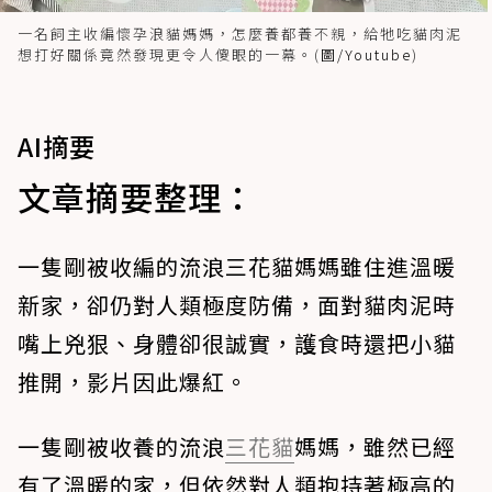
一名飼主收編懷孕浪貓媽媽，怎麼養都養不親，給牠吃貓肉泥
想打好關係竟然發現更令人傻眼的一幕。(
圖/Youtube
)
AI摘要
文章摘要整理：
一隻剛被收編的流浪三花貓媽媽雖住進溫暖
新家，卻仍對人類極度防備，面對貓肉泥時
嘴上兇狠、身體卻很誠實，護食時還把小貓
推開，影片因此爆紅。
一隻剛被收養的流浪
三花貓
媽媽，雖然已經
有了溫暖的家，但依然對人類抱持著極高的