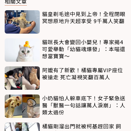
相關文章
貓皇剃毛途中見到上帝！全程閉眼
冥想原地升天超享受 9千萬人笑翻
貓咪長大會變回小嬰兒！專家揭4
可愛舉動「幼貓魂爆發」：本喵還
想當寶寶～
阿嬤有了新歡！橘貓專屬VIP座位
被搶走 死亡凝視笑翻百萬人
小奶貓怕人躲車底下！女子緊急送
醫「獸醫一句話讓萬人淚崩」：人
類太過份
橘貓剛溜出門就被柯基趕回家 飼