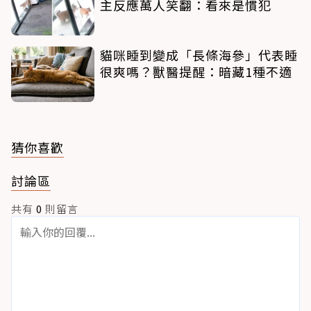
主反應萬人笑翻：看來是慣犯
貓咪睡到變成「長條海參」代表睡
很爽嗎？獸醫提醒：暗藏1種不適
猜你喜歡
討論區
共有
0
則留言