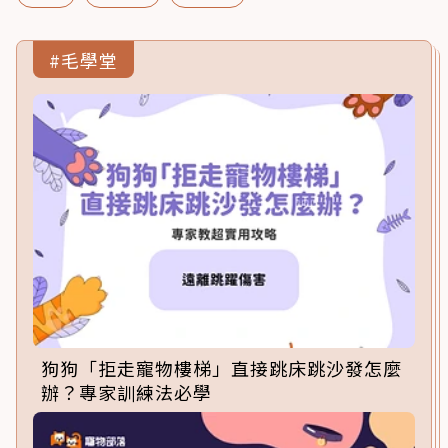
#毛學堂
狗狗「拒走寵物樓梯」直接跳床跳沙發怎麼
辦？專家訓練法必學