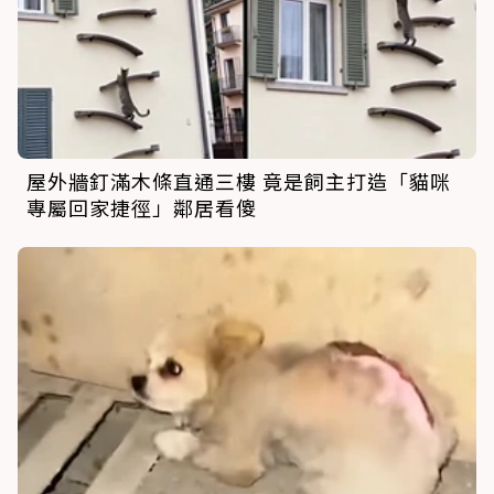
屋外牆釘滿木條直通三樓 竟是飼主打造「貓咪
專屬回家捷徑」鄰居看傻