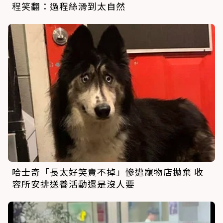
程笑翻：過程絲滑到太自然
哈士奇「長太好笑賣不掉」慘遭寵物店拋棄 收
容所安排送養活動還是沒人要