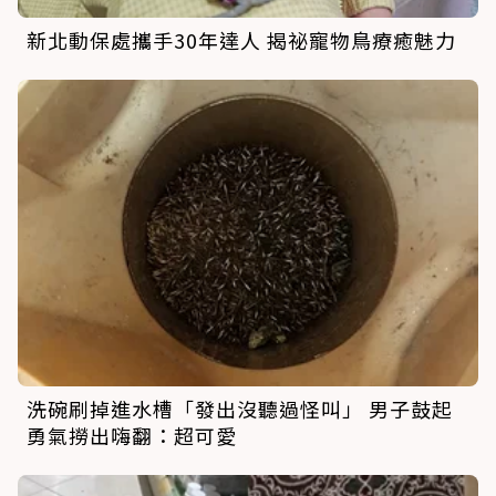
新北動保處攜手30年達人 揭祕寵物鳥療癒魅力
洗碗刷掉進水槽「發出沒聽過怪叫」 男子鼓起
勇氣撈出嗨翻：超可愛