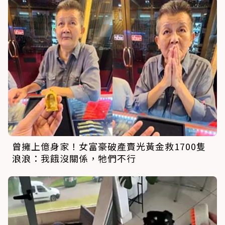
曾擁上億身家！女富豪破產賣光黃金救1700隻
浪浪：我餓沒關係，牠們不行