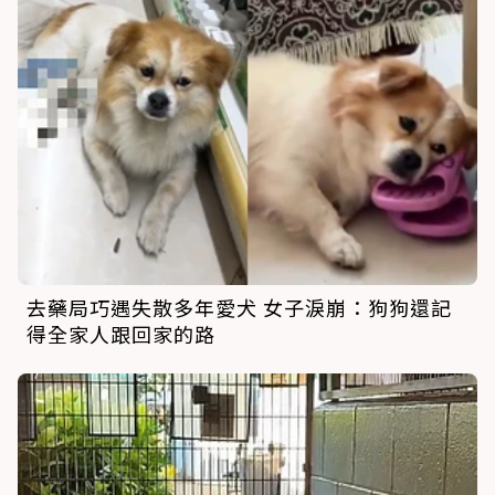
去藥局巧遇失散多年愛犬 女子淚崩：狗狗還記
得全家人跟回家的路