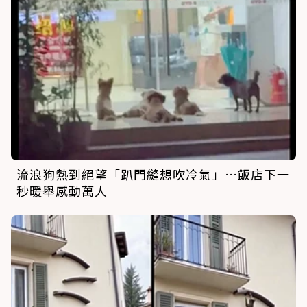
流浪狗熱到絕望「趴門縫想吹冷氣」…飯店下一
秒暖舉感動萬人