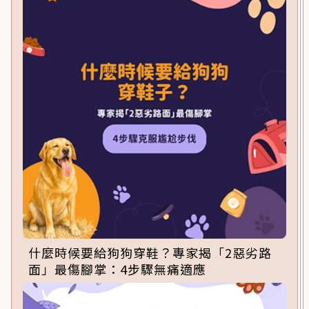
什麼時候要給狗狗穿鞋？專家揭「2惡劣路
面」最傷腳掌：4步驟無痛適應