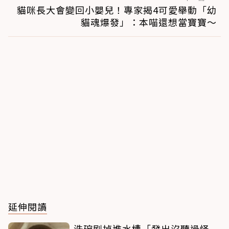
貓咪長大會變回小嬰兒！專家揭4可愛舉動「幼
貓魂爆發」：本喵還想當寶寶～
延伸閱讀
洗碗刷掉進水槽「發出沒聽過怪