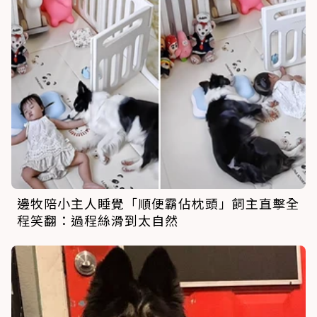
邊牧陪小主人睡覺「順便霸佔枕頭」飼主直擊全
程笑翻：過程絲滑到太自然