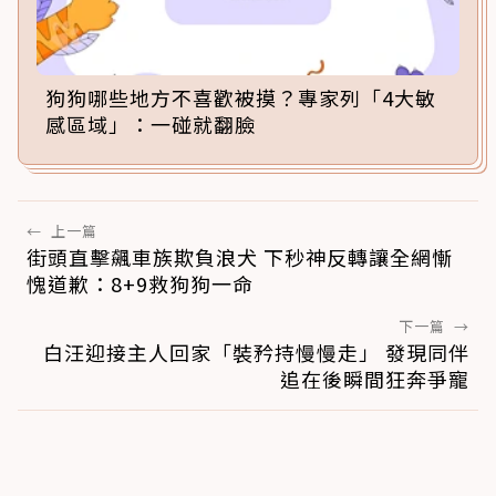
狗狗哪些地方不喜歡被摸？專家列「4大敏
感區域」：一碰就翻臉
←
上一篇
街頭直擊飆車族欺負浪犬 下秒神反轉讓全網慚
愧道歉：8+9救狗狗一命
下一篇
→
白汪迎接主人回家「裝矜持慢慢走」 發現同伴
追在後瞬間狂奔爭寵