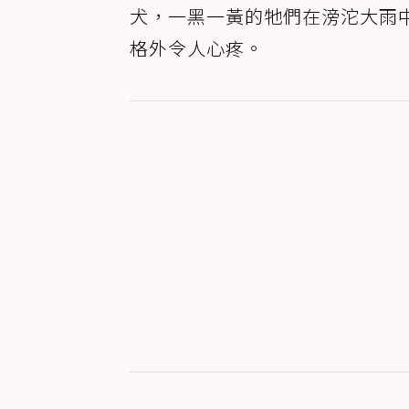
犬，一黑一黃的牠們在滂沱大雨
格外令人心疼。