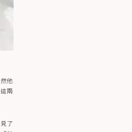
雖然他
對這兩
遇見了