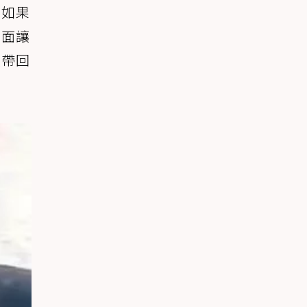
，如果
畫面讓
起帶回