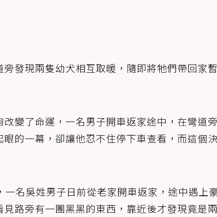
道旁發現兩隻幼犬相互取暖，隨即將牠們帶回家
狗改變了命運，一名男子開車返家途中，在彎道
起眼的一幕，卻讓他忍不住停下車查看，而這個
，一名吳姓男子日前從老家開車返家，途中遇上
看見路旁有一團黑黑的東西，靠近後才發現竟是