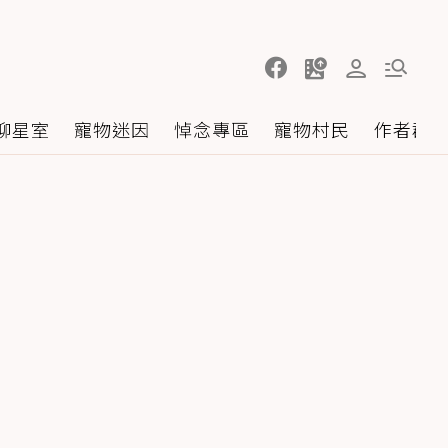
聊星室
寵物迷因
悼念專區
寵物村民
作者群