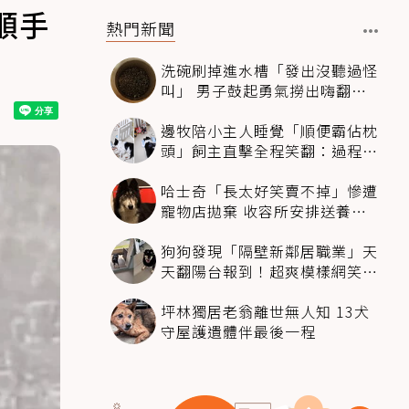
順手
熱門新聞
洗碗刷掉進水槽「發出沒聽過怪
叫」 男子鼓起勇氣撈出嗨翻：
超可愛
邊牧陪小主人睡覺「順便霸佔枕
頭」飼主直擊全程笑翻：過程絲
滑到太自然
哈士奇「長太好笑賣不掉」慘遭
寵物店拋棄 收容所安排送養活
動還是沒人要
狗狗發現「隔壁新鄰居職業」天
天翻陽台報到！超爽模樣網笑
翻：進到遊樂園
坪林獨居老翁離世無人知 13犬
守屋護遺體伴最後一程