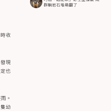
群躺岩石堆萌翻了
暫時收
旁發現
決定也
豪雨。
兩隻幼