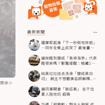
最新新聞
薩摩耶起身「下一秒倒地猝逝」
…同伴全衝上前哭了 最後畫面
逼哭萬人
貓咪睡到變成「長條海參」代表
睡很爽嗎？獸醫提醒：暗藏1種
不適
純黑拉拉送去洗澡「變成黑白
切」 飼主不想聽美容師解釋..衝
兩條小
現場秒道歉
貓同事開會「裝認真」 坐不住
要人陪他玩 超萌
巧遇「超肥軟」野生土撥鼠 成