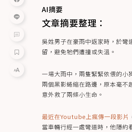
AI摘要
文章摘要整理：
吳姓男子在豪雨中返家時，於彎
留，避免牠們遭撞或失溫。
一場大雨中，兩隻緊緊依偎的小
兩個黑影蜷縮在路邊，原本毫不
意外救了兩條小生命。
最近在Youtube上瘋傳一段影片
當車輛行經一處彎道時，他隱約