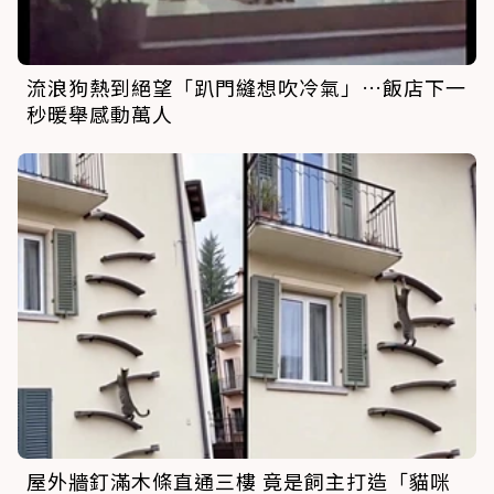
流浪狗熱到絕望「趴門縫想吹冷氣」…飯店下一
秒暖舉感動萬人
屋外牆釘滿木條直通三樓 竟是飼主打造「貓咪