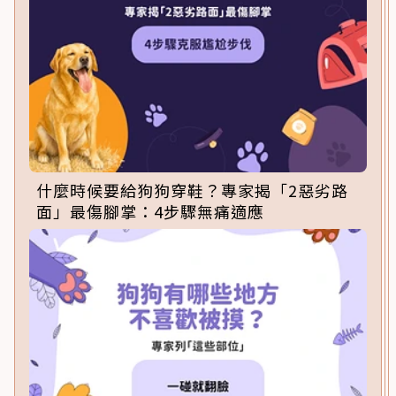
什麼時候要給狗狗穿鞋？專家揭「2惡劣路
面」最傷腳掌：4步驟無痛適應