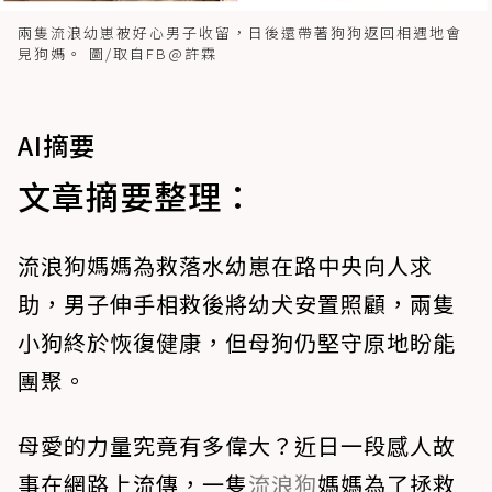
兩隻流浪幼崽被好心男子收留，日後還帶著狗狗返回相遇地會
見狗媽。 圖/取自FB@許霖
AI摘要
文章摘要整理：
流浪狗媽媽為救落水幼崽在路中央向人求
助，男子伸手相救後將幼犬安置照顧，兩隻
小狗終於恢復健康，但母狗仍堅守原地盼能
團聚。
母愛的力量究竟有多偉大？近日一段感人故
事在網路上流傳，一隻
流浪狗
媽媽為了拯救