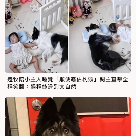
邊牧陪小主人睡覺「順便霸佔枕頭」飼主直擊全
程笑翻：過程絲滑到太自然