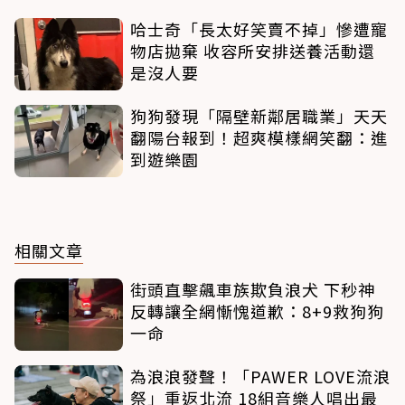
哈士奇「長太好笑賣不掉」慘遭寵
物店拋棄 收容所安排送養活動還
是沒人要
狗狗發現「隔壁新鄰居職業」天天
翻陽台報到！超爽模樣網笑翻：進
到遊樂園
相關文章
街頭直擊飆車族欺負浪犬 下秒神
反轉讓全網慚愧道歉：8+9救狗狗
一命
為浪浪發聲！「PAWER LOVE流浪
祭」重返北流 18組音樂人唱出最