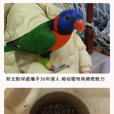
新北動保處攜手30年達人 揭祕寵物鳥療癒魅力