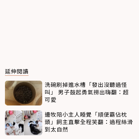
延伸閱讀
洗碗刷掉進水槽「發出沒聽過怪
叫」 男子鼓起勇氣撈出嗨翻：超
可愛
邊牧陪小主人睡覺「順便霸佔枕
頭」飼主直擊全程笑翻：過程絲滑
到太自然