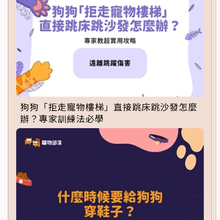
狗狗「拒走寵物樓梯」直接跳床跳沙發怎麼
辦？專家訓練法必學