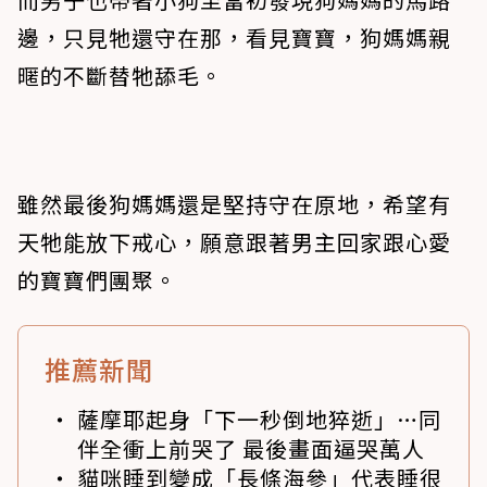
邊，只見牠還守在那，看見寶寶，狗媽媽親
暱的不斷替牠舔毛。
雖然最後狗媽媽還是堅持守在原地，希望有
天牠能放下戒心，願意跟著男主回家跟心愛
的寶寶們團聚。
推薦新聞
薩摩耶起身「下一秒倒地猝逝」…同
伴全衝上前哭了 最後畫面逼哭萬人
貓咪睡到變成「長條海參」代表睡很