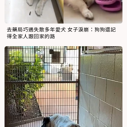
去藥局巧遇失散多年愛犬 女子淚崩：狗狗還記
得全家人跟回家的路