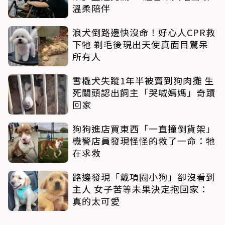
溫柔陪伴
浪犬倒路邊快沒命！好心人CPR救
下牠 剃毛後現出天使真面目驚呆
所有人
雪橇犬失蹤1年半被賣到狗肉攤 生
死關頭認出飼主「哭喊媽媽」奇蹟
回家
狗狗進店買東西「一直撞倒貨架」
機警店員發現怪怪的救了一命：牠
在求救
路邊發現「戴項圈小狗」卻沒看到
主人 女子苦等未果決定抱回家：
真的太可愛