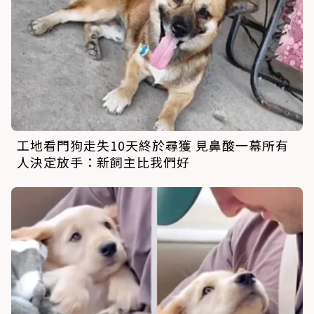
工地看門狗走失10天終於尋獲 見鼻酸一幕所有
人決定放手：新飼主比我們好