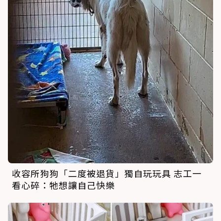
收容所狗狗「二度被退貨」獨自玩玩具 志工一
看心碎：牠想讓自己快樂