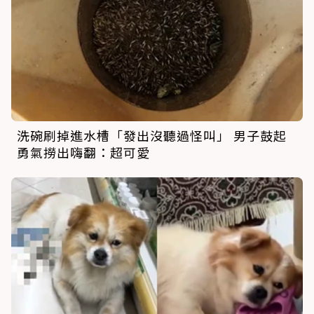
洗碗刷掉進水槽「發出沒聽過怪叫」 男子鼓起
勇氣撈出嗨翻：超可愛