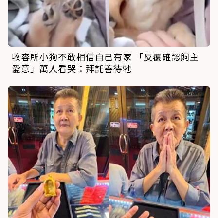
收容所小狗不敢相信自己有家 「反覆確認飼主
愛意」萬人看哭：拜託善待牠