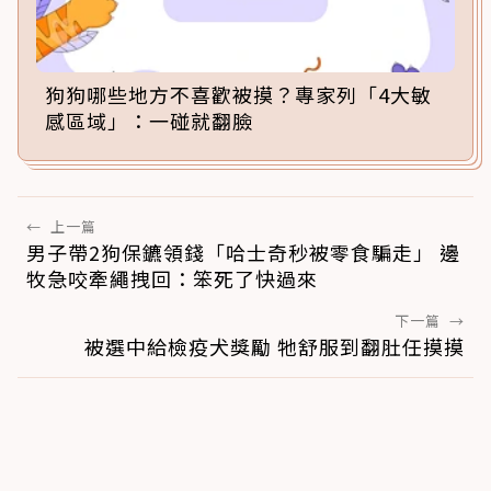
狗狗哪些地方不喜歡被摸？專家列「4大敏
感區域」：一碰就翻臉
←
上一篇
男子帶2狗保鑣領錢「哈士奇秒被零食騙走」 邊
牧急咬牽繩拽回：笨死了快過來
下一篇
→
被選中給檢疫犬獎勵 牠舒服到翻肚任摸摸