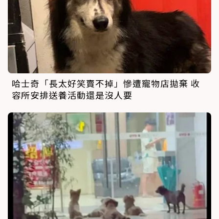
哈士奇「長太好笑賣不掉」慘遭寵物店拋棄 收
容所安排送養活動還是沒人要