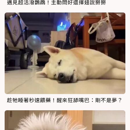
遇見超活潑鸚鵡！主動問好還揮翅說掰掰
趁牠睡著秒速餵藥！醒來狂舔嘴巴：剛不是夢？