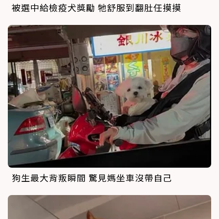
被選中給檢疫犬獎勵 牠舒服到翻肚任摸摸
狗生最大背叛瞬間 驚見媽坐車沒帶自己