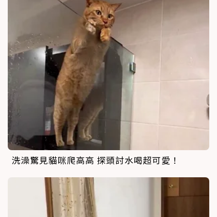
洗澡驚見貓咪爬高高 探頭討水喝超可愛！