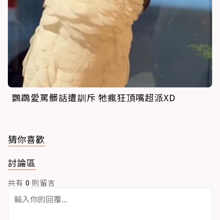
鸚鵡愛罵髒話遭訓斥 牠瘋狂頂嘴超派XD
猜你喜歡
討論區
共有
0
則留言