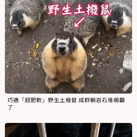
巧遇「超肥軟」野生土撥鼠 成群躺岩石堆萌翻
了