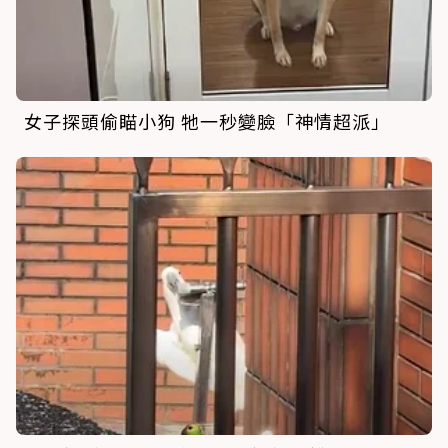
女子探頭偷瞄小狗 牠一秒變臉「神情超派」