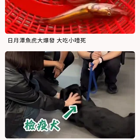
日月潭魚虎大爆發 大吃小噎死