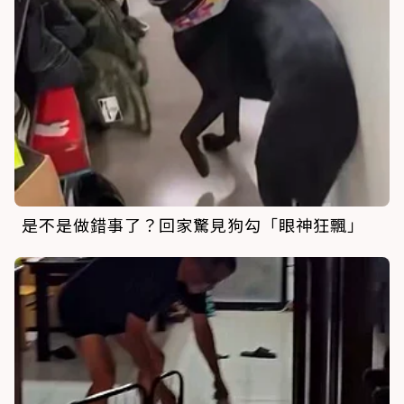
是不是做錯事了？回家驚見狗勾「眼神狂飄」