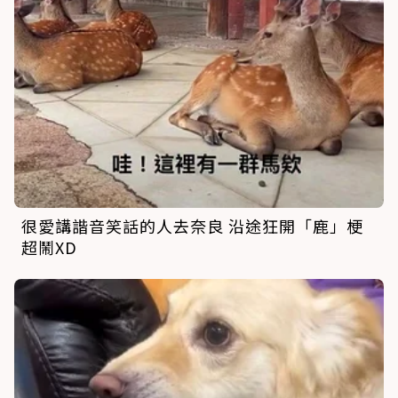
很愛講諧音笑話的人去奈良 沿途狂開「鹿」梗
超鬧XD