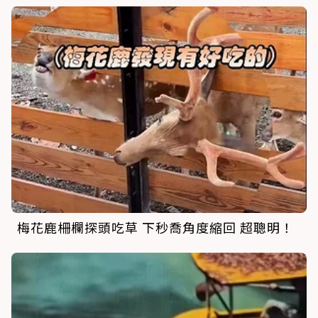
梅花鹿柵欄探頭吃草 下秒喬角度縮回 超聰明！