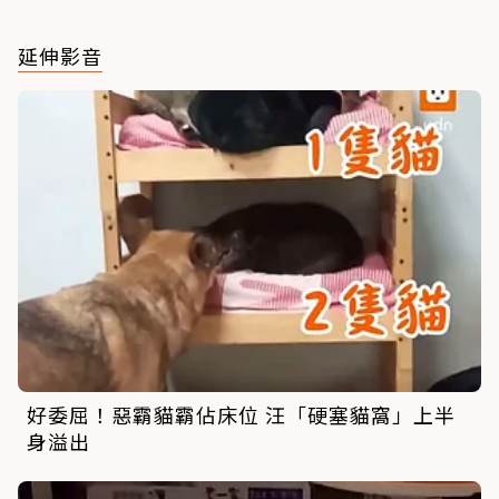
延伸影音
好委屈！惡霸貓霸佔床位 汪「硬塞貓窩」上半
身溢出