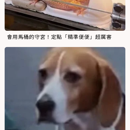
會用馬桶的守宮！定點「精準便便」超厲害