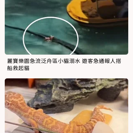
麗寶樂園急流泛舟區小貓溺水 遊客急通報人搭
船救起貓