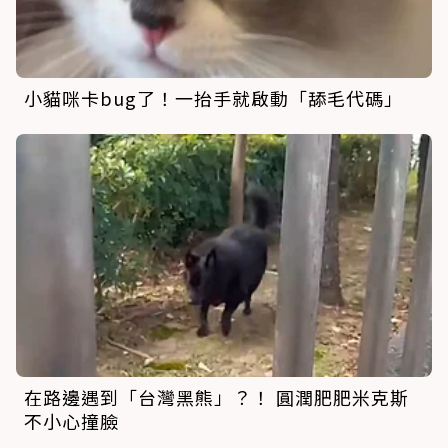
小貓咪卡bug了！一抬手就啟動「舔毛代碼」
在路邊遇到「台灣黑熊」？！ 圓潤肥肥米克斯
不小心撞臉