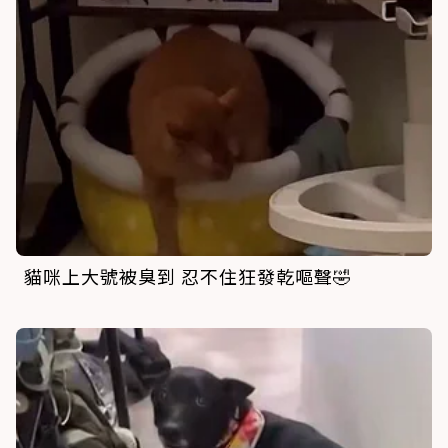
貓咪上大號被臭到 忍不住狂發乾嘔聲🤣