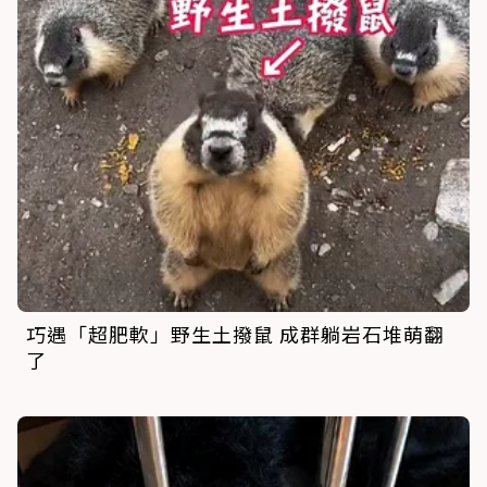
巧遇「超肥軟」野生土撥鼠 成群躺岩石堆萌翻
了