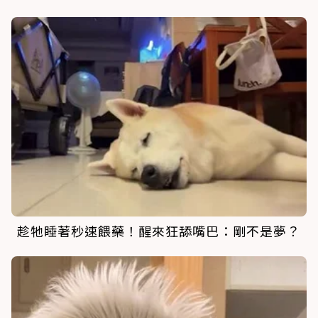
趁牠睡著秒速餵藥！醒來狂舔嘴巴：剛不是夢？