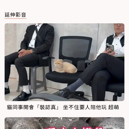
延伸影音
貓同事開會「裝認真」 坐不住要人陪他玩 超萌