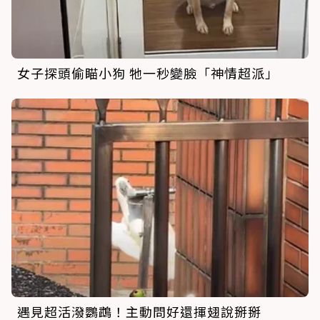
女子探頭偷瞄小狗 牠一秒變臉「神情超派」
遇見超活潑鸚鵡！主動問好還揮翅說掰掰