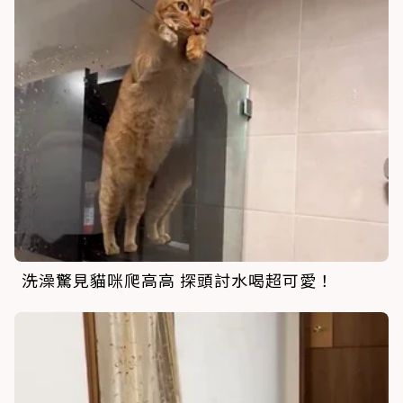
洗澡驚見貓咪爬高高 探頭討水喝超可愛！