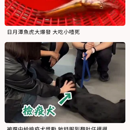
日月潭魚虎大爆發 大吃小噎死
被選中給檢疫犬獎勵 牠舒服到翻肚任摸摸