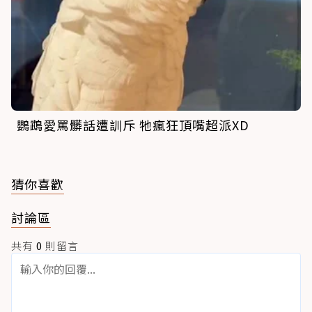
鸚鵡愛罵髒話遭訓斥 牠瘋狂頂嘴超派XD
猜你喜歡
討論區
共有
0
則留言