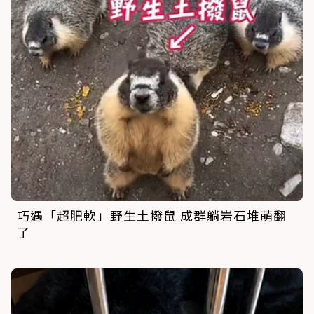
巧遇「超肥軟」野生土撥鼠 成群躺岩石堆萌翻
了