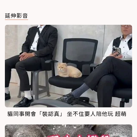
延伸影音
貓同事開會「裝認真」 坐不住要人陪他玩 超萌