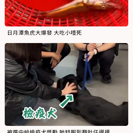
日月潭魚虎大爆發 大吃小噎死
被選中給檢疫犬獎勵 牠舒服到翻肚任摸摸