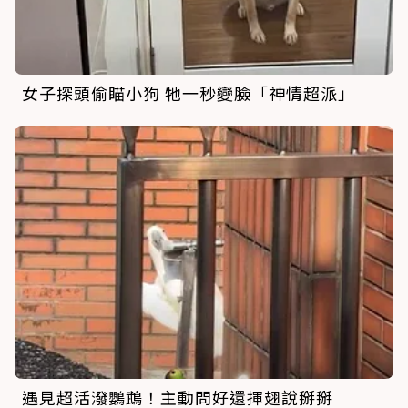
女子探頭偷瞄小狗 牠一秒變臉「神情超派」
遇見超活潑鸚鵡！主動問好還揮翅說掰掰