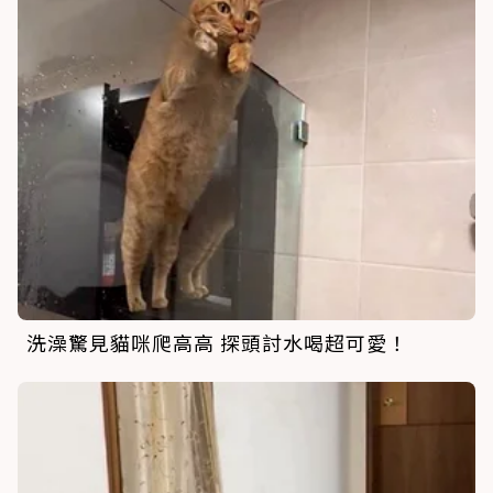
洗澡驚見貓咪爬高高 探頭討水喝超可愛！