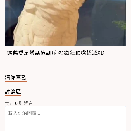
鸚鵡愛罵髒話遭訓斥 牠瘋狂頂嘴超派XD
猜你喜歡
討論區
共有
0
則留言