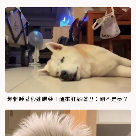
趁牠睡著秒速餵藥！醒來狂舔嘴巴：剛不是夢？