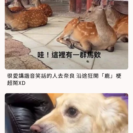
很愛講諧音笑話的人去奈良 沿途狂開「鹿」梗
超鬧XD