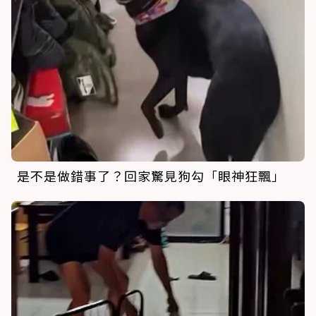
是不是做錯事了？回家驚見狗勾「眼神狂飄」