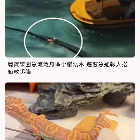
麗寶樂園急流泛舟區小貓溺水 遊客急通報人搭
船救起貓