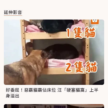
延伸影音
好委屈！惡霸貓霸佔床位 汪「硬塞貓窩」上半
身溢出