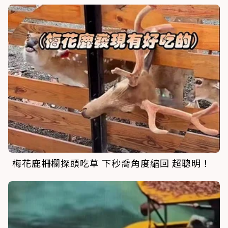
梅花鹿柵欄探頭吃草 下秒喬角度縮回 超聰明！