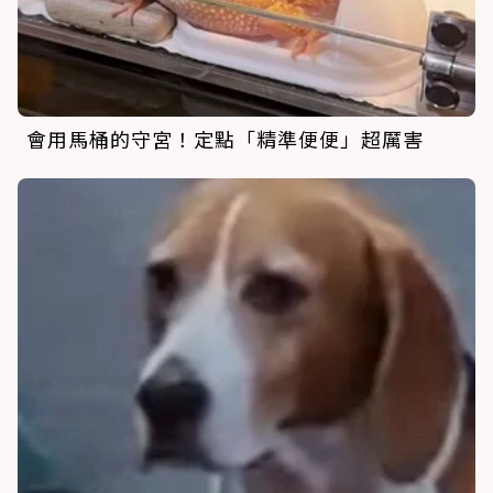
會用馬桶的守宮！定點「精準便便」超厲害