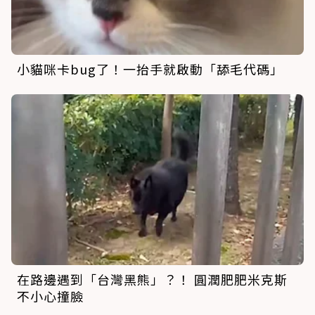
小貓咪卡bug了！一抬手就啟動「舔毛代碼」
在路邊遇到「台灣黑熊」？！ 圓潤肥肥米克斯
不小心撞臉