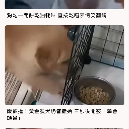
狗勾一聞餅乾油耗味 直接乾嘔表情笑翻網
飯被擋！黃金獵犬奶音撒嬌 三秒後開竅「學會
轉彎」