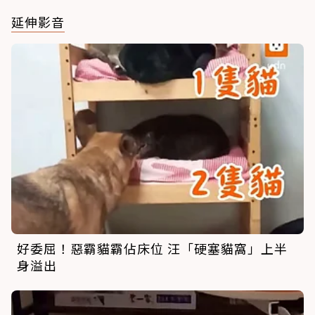
延伸影音
好委屈！惡霸貓霸佔床位 汪「硬塞貓窩」上半
身溢出