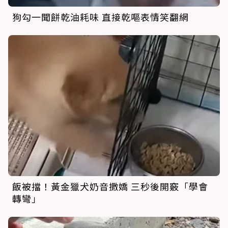
狗勾一聞餅乾油耗味 直接乾嘔表情笑翻網
飯被擋！黃金獵犬奶音撒嬌 三秒後開竅「學會
轉彎」