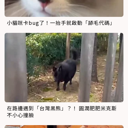
小貓咪卡bug了！一抬手就啟動「舔毛代碼」
在路邊遇到「台灣黑熊」？！ 圓潤肥肥米克斯
不小心撞臉