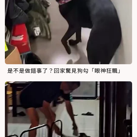
是不是做錯事了？回家驚見狗勾「眼神狂飄」