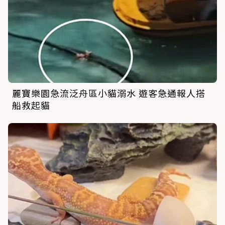
麗寶樂園急流泛舟區小貓溺水 遊客急通報人搭
船救起貓