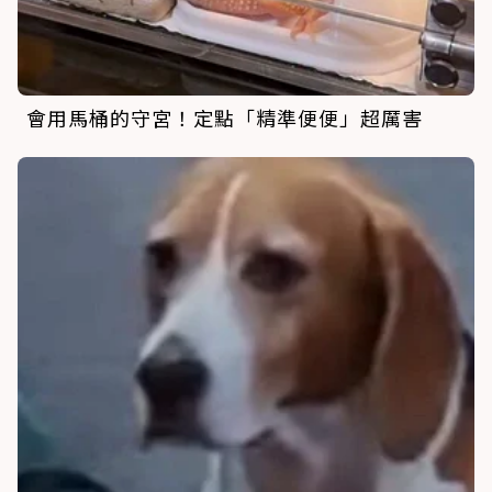
會用馬桶的守宮！定點「精準便便」超厲害