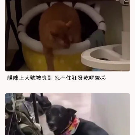
貓咪上大號被臭到 忍不住狂發乾嘔聲🤣