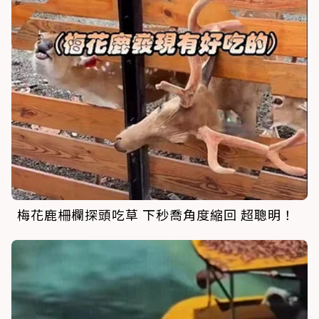
梅花鹿柵欄探頭吃草 下秒喬角度縮回 超聰明！