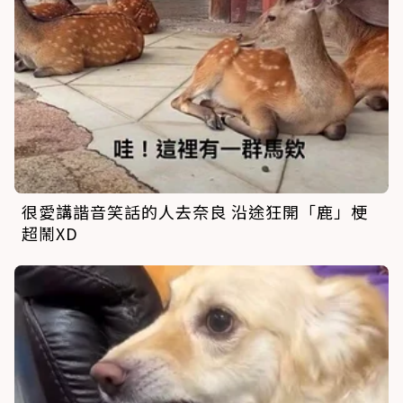
很愛講諧音笑話的人去奈良 沿途狂開「鹿」梗
超鬧XD