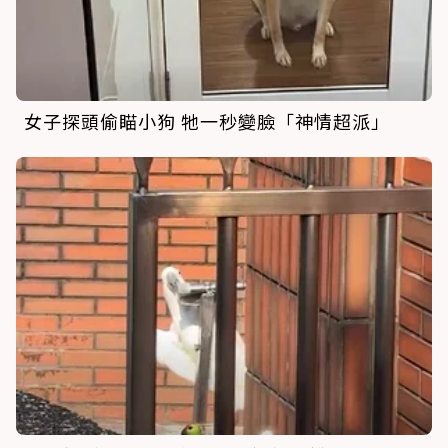
女子探頭偷瞄小狗 牠一秒變臉「神情超派」