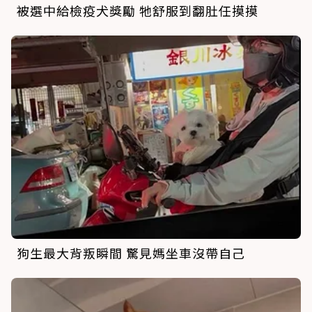
被選中給檢疫犬獎勵 牠舒服到翻肚任摸摸
狗生最大背叛瞬間 驚見媽坐車沒帶自己