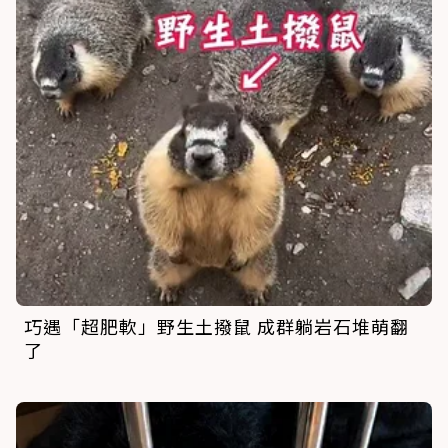
巧遇「超肥軟」野生土撥鼠 成群躺岩石堆萌翻
了