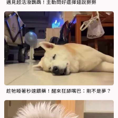
遇見超活潑鸚鵡！主動問好還揮翅說掰掰
趁牠睡著秒速餵藥！醒來狂舔嘴巴：剛不是夢？