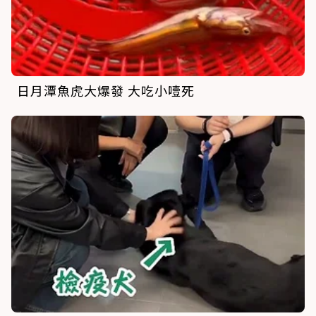
日月潭魚虎大爆發 大吃小噎死