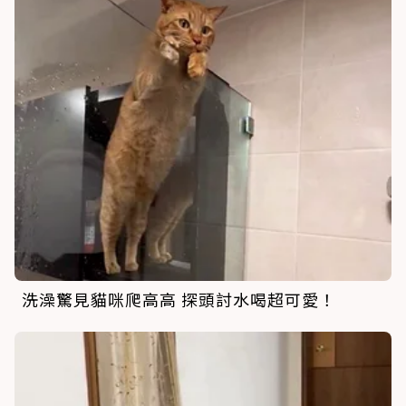
洗澡驚見貓咪爬高高 探頭討水喝超可愛！