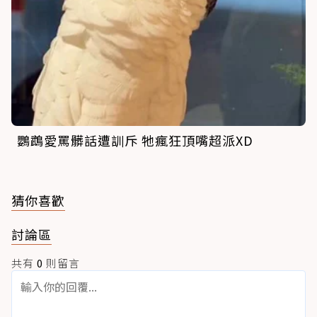
鸚鵡愛罵髒話遭訓斥 牠瘋狂頂嘴超派XD
猜你喜歡
討論區
共有
0
則留言