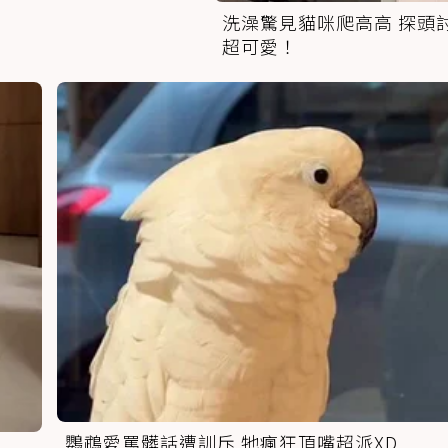
洗澡驚見貓咪爬高高 探頭
超可愛！
鸚鵡愛罵髒話遭訓斥 牠瘋狂頂嘴超派XD