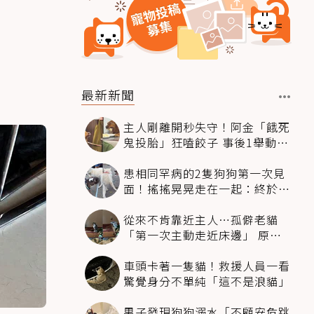
最新新聞
主人剛離開秒失守！阿金「餓死
鬼投胎」狂嗑餃子 事後1舉動反
被讚爆
患相同罕病的2隻狗狗第一次見
面！搖搖晃晃走在一起：終於找
到同伴
從來不肯靠近主人…孤僻老貓
「第一次主動走近床邊」 原因
暖哭網友
車頭卡著一隻貓！救援人員一看
驚覺身分不單純「這不是浪貓」
男子發現狗狗溺水「不顧安危跳