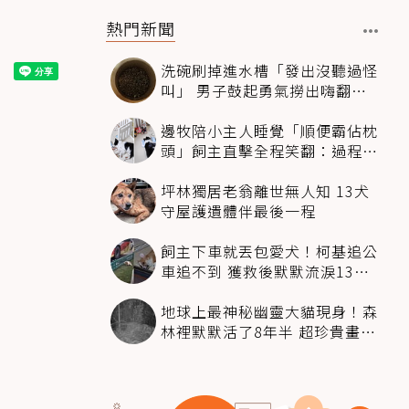
熱門新聞
洗碗刷掉進水槽「發出沒聽過怪
叫」 男子鼓起勇氣撈出嗨翻：
超可愛
邊牧陪小主人睡覺「順便霸佔枕
頭」飼主直擊全程笑翻：過程絲
滑到太自然
坪林獨居老翁離世無人知 13犬
守屋護遺體伴最後一程
飼主下車就丟包愛犬！柯基追公
車追不到 獲救後默默流淚13萬
人心都碎了
地球上最神秘幽靈大貓現身！森
林裡默默活了8年半 超珍貴畫面
科學家嗨翻