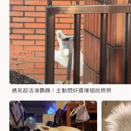
遇見超活潑鸚鵡！主動問好還揮翅說掰掰