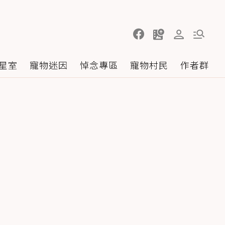
星室
寵物迷因
悼念專區
寵物村民
作者群