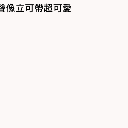
聲像立可帶超可愛