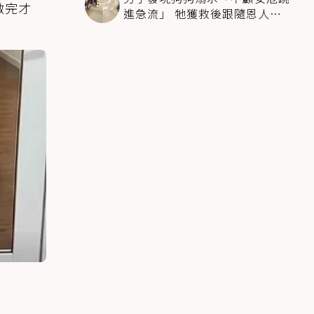
做完才
進急流」 牠獲救後跟隨恩人不
停搖尾致謝