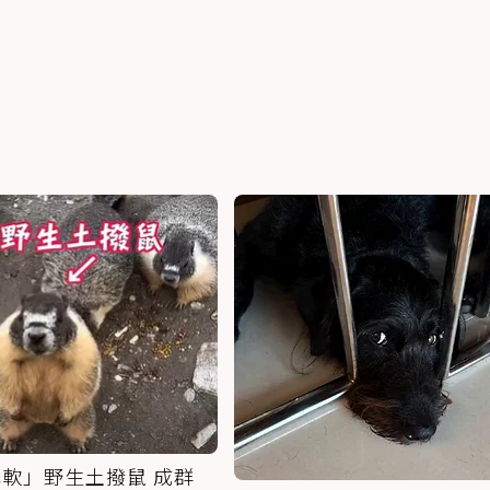
軟」野生土撥鼠 成群