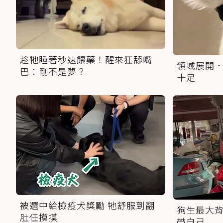
趁牠睡著秒速餵藥！醒來狂舔嘴
領域展開．
巴：剛不是夢？
十足
被選中給檢疫犬獎勵 牠舒服到翻
狗生最大背
肚任摸摸
帶自己