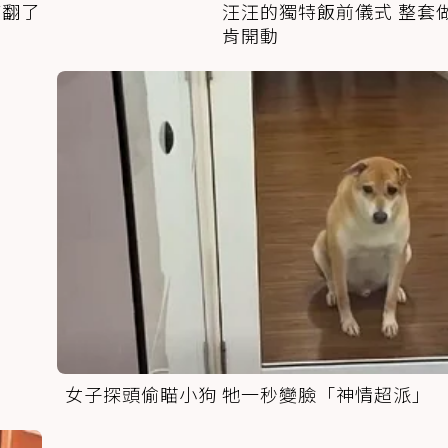
萌翻了
汪汪的獨特飯前儀式 整套
肯開動
女子探頭偷瞄小狗 牠一秒變臉「神情超派」