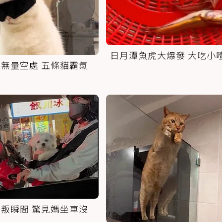
日月潭魚虎大爆發 大吃小
無量空處 五條貓霸氣
叛瞬間 驚見媽坐車沒