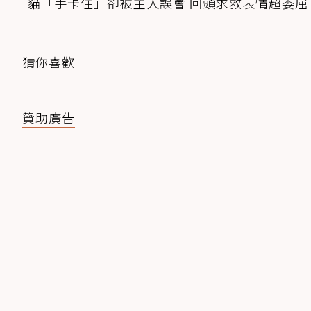
貓「手卡住」卻被主人誤會 回頭求救表情超委屈
猜你喜歡
贊助廣告