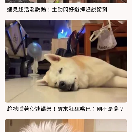
遇見超活潑鸚鵡！主動問好還揮翅說掰掰
趁牠睡著秒速餵藥！醒來狂舔嘴巴：剛不是夢？