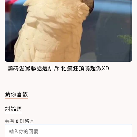
鸚鵡愛罵髒話遭訓斥 牠瘋狂頂嘴超派XD
猜你喜歡
討論區
共有
0
則留言