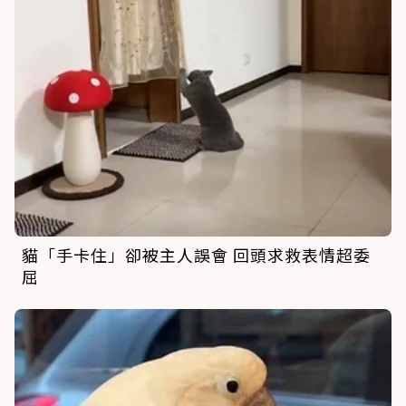
貓「手卡住」卻被主人誤會 回頭求救表情超委
屈