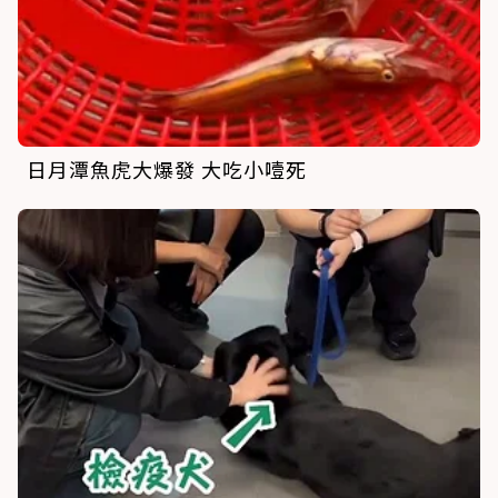
日月潭魚虎大爆發 大吃小噎死