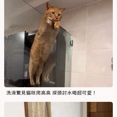
洗澡驚見貓咪爬高高 探頭討水喝超可愛！