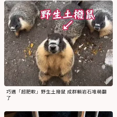
巧遇「超肥軟」野生土撥鼠 成群躺岩石堆萌翻
了