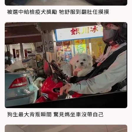
被選中給檢疫犬獎勵 牠舒服到翻肚任摸摸
狗生最大背叛瞬間 驚見媽坐車沒帶自己