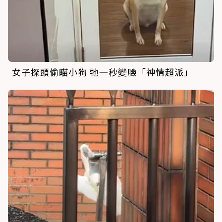
女子探頭偷瞄小狗 牠一秒變臉「神情超派」