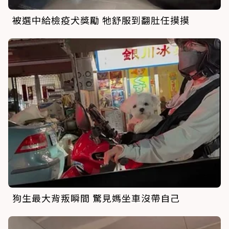
被選中給檢疫犬獎勵 牠舒服到翻肚任摸摸
狗生最大背叛瞬間 驚見媽坐車沒帶自己