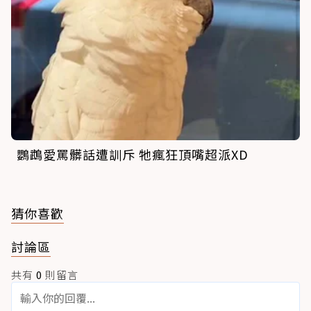
鸚鵡愛罵髒話遭訓斥 牠瘋狂頂嘴超派XD
猜你喜歡
討論區
共有
0
則留言