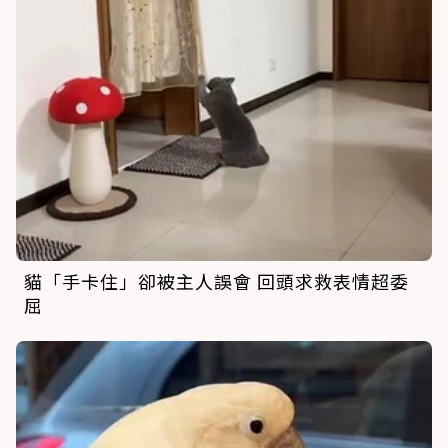
貓「手卡住」卻被主人誤會 回頭求救表情超委
屈