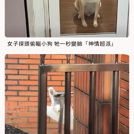
女子探頭偷瞄小狗 牠一秒變臉「神情超派」