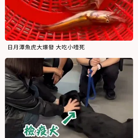
日月潭魚虎大爆發 大吃小噎死