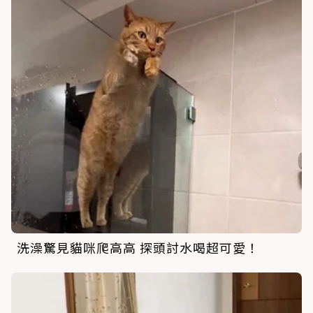
洗澡驚見貓咪爬高高 探頭討水喝超可愛！