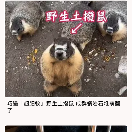
巧遇「超肥軟」野生土撥鼠 成群躺岩石堆萌翻
了