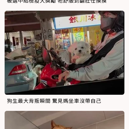
被選中給檢疫犬獎勵 牠舒服到翻肚任摸摸
狗生最大背叛瞬間 驚見媽坐車沒帶自己