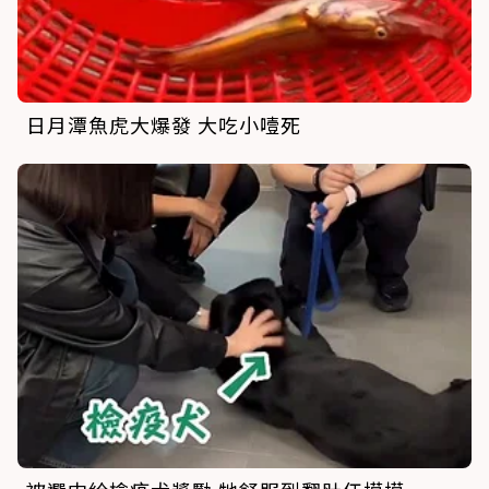
日月潭魚虎大爆發 大吃小噎死