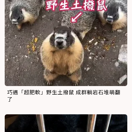
巧遇「超肥軟」野生土撥鼠 成群躺岩石堆萌翻
了