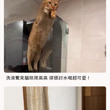
洗澡驚見貓咪爬高高 探頭討水喝超可愛！