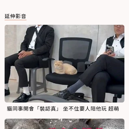
延伸影音
貓同事開會「裝認真」 坐不住要人陪他玩 超萌