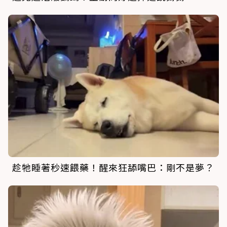
趁牠睡著秒速餵藥！醒來狂舔嘴巴：剛不是夢？