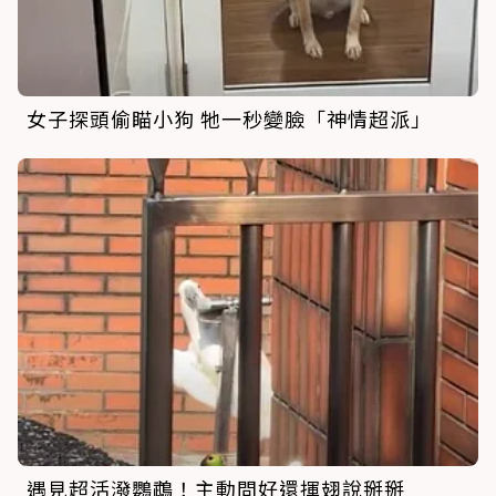
女子探頭偷瞄小狗 牠一秒變臉「神情超派」
遇見超活潑鸚鵡！主動問好還揮翅說掰掰