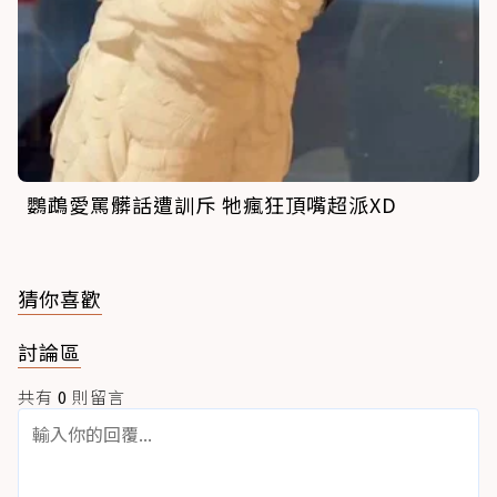
鸚鵡愛罵髒話遭訓斥 牠瘋狂頂嘴超派XD
猜你喜歡
討論區
共有
0
則留言